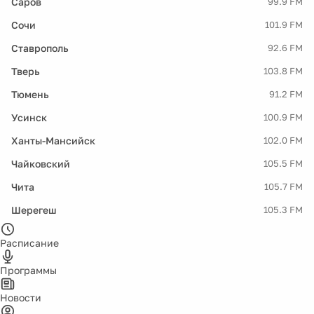
Саров
99.9 FM
Сочи
101.9 FM
Ставрополь
92.6 FM
Тверь
103.8 FM
Тюмень
91.2 FM
Усинск
100.9 FM
Ханты-Мансийск
102.0 FM
Чайковский
105.5 FM
Чита
105.7 FM
Шерегеш
105.3 FM
Расписание
Программы
Новости