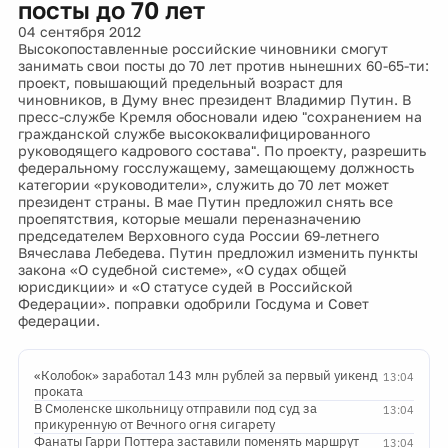
посты до 70 лет
04 сентября 2012
Высокопоставленные российские чиновники смогут
занимать свои посты до 70 лет против нынешних 60-65-ти:
проект, повышающий предельный возраст для
чиновников, в Думу внес президент Владимир Путин. В
пресс-службе Кремля обосновали идею "сохранением на
гражданской службе высококвалифицированного
руководящего кадрового состава". По проекту, разрешить
федеральному госслужащему, замещающему должность
категории «руководители», служить до 70 лет может
президент страны. В мае Путин предложил снять все
проепятствия, которые мешали переназначению
председателем Верховного суда России 69-летнего
Вячеслава Лебедева. Путин предложил изменить пункты
закона «О судебной системе», «О судах общей
юрисдикции» и «О статусе судей в Российской
Федерации». поправки одобрили Госдума и Совет
федерации.
«Колобок» заработал 143 млн рублей за первый уикенд
13:04
проката
В Смоленске школьницу отправили под суд за
13:04
прикуренную от Вечного огня сигарету
Фанаты Гарри Поттера заставили поменять маршрут
13:04