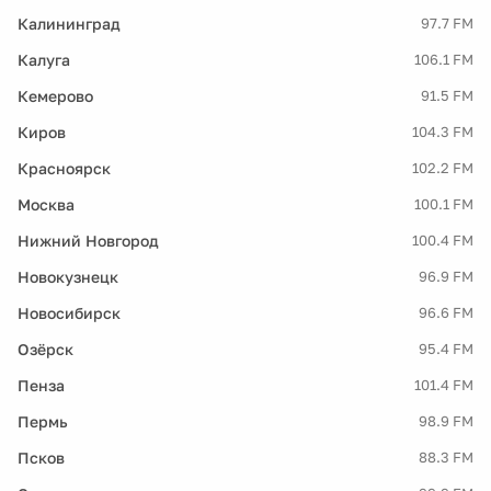
Калининград
97.7 FM
Калуга
106.1 FM
Кемерово
91.5 FM
Киров
104.3 FM
Красноярск
102.2 FM
Москва
100.1 FM
Нижний Новгород
100.4 FM
Новокузнецк
96.9 FM
Новосибирск
96.6 FM
Озёрск
95.4 FM
Пенза
101.4 FM
Пермь
98.9 FM
Псков
88.3 FM