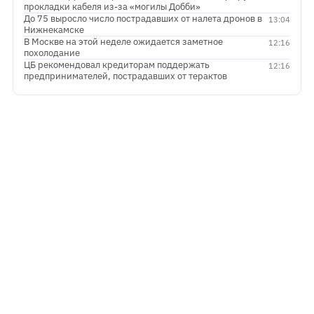
прокладки кабеля из-за «могилы Добби»
До 75 выросло число пострадавших от налета дронов в
13:04
Нижнекамске
В Москве на этой неделе ожидается заметное
12:16
похолодание
ЦБ рекомендовал кредиторам поддержать
12:16
предпринимателей, пострадавших от терактов