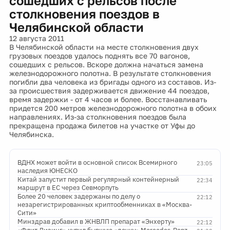
сошедших с рельсов после
столкновения поездов в
Челябинской области
12 августа 2011
В Челябинской области на месте столкновения двух
грузовых поездов удалось поднять все 70 вагонов,
сошедших с рельсов. Вскоре должна начаться замена
железнодорожного полотна. В результате столкновения
погибли два человека из бригады одного из составов. Из-
за происшествия задерживается движение 44 поездов,
время задержки - от 4 часов и более. Восстанавливать
придется 200 метров железнодорожного полотна в обоих
направлениях. Из-за столкновения поездов была
прекращена продажа билетов на участке от Уфы до
Челябинска.
ВДНХ может войти в основной список Всемирного
23:05
наследия ЮНЕСКО
Китай запустит первый регулярный контейнерный
22:34
маршрут в ЕС через Севморпуть
Более 20 человек задержаны по делу о
22:12
незарегистрированных криптообменниках в «Москва-
Сити»
Минздрав добавил в ЖНВЛП препарат «Энхерту»
22:12