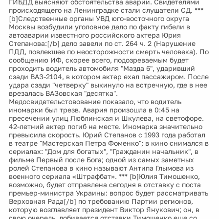
ГИБДД выясняют обстоятельства аварии. Свидетелями
происходящего на Ленинградке стали слушатели СД. ***
[b]Следственные органы УВД юго-восточного округа
Москвы возбудили уголовное дело по факту гибели в
автоаварии известного российского актера Юрия
Степанова:[/b] дело завели по ст. 264 ч. 2 (Нарушение
ПДД, повлекшее по неосторожности смерть человека). По
сообщению ИФ, скорее всего, подозреваемым будет
проходить водитель автомобиля "Мазда 6", ударивший
сзади ВАЗ-2104, в котором актер ехал пассажиром. После
удара сзади "четверку" выкинуло на встречную, где в нее
врезалась ВАЗовская "десятка".
Медосвидетельстовование показало, что водитель
иномарки был трезв. Авария произошла в 0:45 на
пресечении улиц Люблинская и Шкулева, на светофоре.
42-летний актер погиб на месте. Иномарка значительно
превысила скорость. Юрий Степанов с 1993 года работал
в театре "Мастерская Петра Фоменко"; в кино снимался в
сериалах: "Дом для богатых", "Гражданин начальник", в
фильме Первый после Бога; одной из самых заметных
ролей Степанова в кино называют Антипа Глымова из
военного сериала «Штрафбат». *** [b]Юлия Тимошенко,
возможно, будет отправлена сегодня в отставку с поста
премьер-министра Украины: вопрос будет рассматривать
Верховная Рада[/b] по требованию Партии регионов,
которую возглавляет президент Виктор Янукович; он, в
свою очередь, добивается отставки Тимошенко еще со