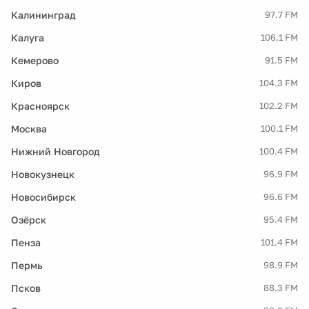
Калининград
97.7 FM
Калуга
106.1 FM
Кемерово
91.5 FM
Киров
104.3 FM
Красноярск
102.2 FM
Москва
100.1 FM
Нижний Новгород
100.4 FM
Новокузнецк
96.9 FM
Новосибирск
96.6 FM
Озёрск
95.4 FM
Пенза
101.4 FM
Пермь
98.9 FM
Псков
88.3 FM