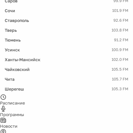
Саров
99.9 FM
Сочи
101.9 FM
Ставрополь
92.6 FM
Тверь
103.8 FM
Тюмень
91.2 FM
Усинск
100.9 FM
Ханты-Мансийск
102.0 FM
Чайковский
105.5 FM
Чита
105.7 FM
Шерегеш
105.3 FM
Расписание
Программы
Новости