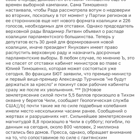
времен выборной кампании. Сама Тимошенко
настаивала, чтобы Рада рассмотрела вотум о недоверии
во вторник, поскольку в тот момент у Партии регионов и
ее сторонников еще нет нового формата коалиции и 226
голосов, необходимых для отставки. Однако председатель
верховной рады Владимир Литвин объявил о распаде
коалиции парламентского большинства. Теперь у
депутатов есть 30 дней для формирования новой
коалиции, иначе президент Янукович имеет право
распустить верховную раду и назначить досрочные
парламентские выборы. В любом случае, по мнению Ъ, это
не спасет от отставки кабинет министров во главе с
Юлией Тимошенко, которая может состояться уже
сегодня. Во фракции БЮТ заявили, что премьер-министр
и первый вице-премьер Александр Турчинов "не будут
держаться за кресло" и покинут свои рабочие кабинеты
сразу же после их увольнения. *** [b]Новое
землетрясение силой почти 5,5 баллов произошло в Тихом
океане у берегов Чили, сообщает Геологическая служба
США;[/b] почти такие же по силе подзебные колебания
имели место несколькими часами ранее. Сообщений о
жертвах и разрушениях нет. Сильнейшее землетрясение
магнитудой 8,8 произошло в Чили в субботу; погибли, по
данным на сегодня, около 800 человек, 2 миллиона
остались без домов. Пресса, однако, обращает внимание
на то, что сопоставимое по силе с гаитянским