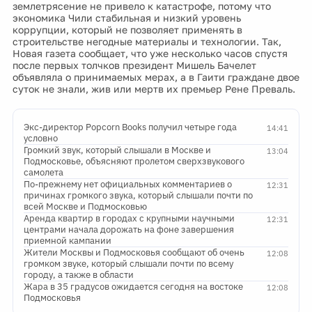
землетрясение не привело к катастрофе, потому что
экономика Чили стабильная и низкий уровень
коррупции, который не позволяет применять в
строительстве негодные материалы и технологии. Так,
Новая газета сообщает, что уже несколько часов спустя
после первых толчков президент Мишель Бачелет
объявляла о принимаемых мерах, а в Гаити граждане двое
суток не знали, жив или мертв их премьер Рене Преваль.
Экс-директор Popcorn Books получил четыре года
14:41
условно
Громкий звук, который слышали в Москве и
13:04
Подмосковье, объясняют пролетом сверхзвукового
самолета
По-прежнему нет официальных комментариев о
12:31
причинах громкого звука, который слышали почти по
всей Москве и Подмосковью
Аренда квартир в городах с крупными научными
12:31
центрами начала дорожать на фоне завершения
приемной кампании
Жители Москвы и Подмосковья сообщают об очень
12:08
громком звуке, который слышали почти по всему
городу, а также в области
Жара в 35 градусов ожидается сегодня на востоке
12:08
Подмосковья