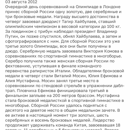
03 августа 2012
Очередной день соревнований на Олимпиаде в Лондоне
принес сборной России одну золотую, две серебряные и
три бронзовые медали. Награду высшего достоинства в
четверг завоевал дзюдоист Тагир Хайбулаев, ставший
олимпийским чемпионом в весовой категории до 100 кг.
За поединком с трибун наблюдал президент Владимир
Путин, он позже спустился, обнял Хайбулаева, а затем и
сфотографировался с ним. Для сборной России это уже
третье золото Олимпиады, все они были получены в
дзюдо. Серебряную медаль завоевала Виктория Комова в
соревнованиях по спортивной гимнастике в многоборье.
Серебро получила также женская сборная России по
фехтованию, уступившая в финале командного
первенства рапиристок Италии. Обладателями бронзовой
медали в четверг стали Виталий Мосин, Юлия Ефимова и
Алия Мустафина. Мосин занял третье место в
соревновании по стендовой стрельбе в упражнении дабл-
трап. Пловчиха Ефимова финишировала третьей в
финальном заплыве на 200 метров брассом. Мустафина
стала бронзовой медалисткой в спортивной гимнастике в
многоборье. Сборной России удалось подняться с
десятого на девятое место в общем медальном зачете. В
ее активе в настоящий момент три золотых, шесть
серебряных и восемь бронзовых медалей. Лидерство
продолжает удерживать команда Китая, завоевавшая 18
золотых, 11 серебряных и 5 бронзовых медалей. Второе