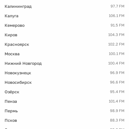
Калининград
97.7 FM
Калуга
106.1 FM
Кемерово
91.5 FM
Киров
104.3 FM
Красноярск
102.2 FM
Москва
100.1 FM
Нижний Новгород
100.4 FM
Новокузнецк
96.9 FM
Новосибирск
96.6 FM
Озёрск
95.4 FM
Пенза
101.4 FM
Пермь
98.9 FM
Псков
88.3 FM