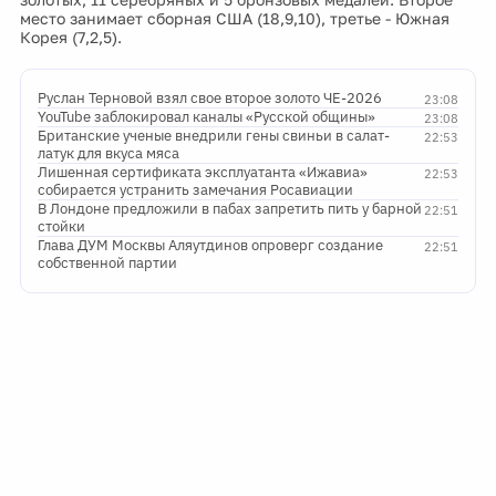
место занимает сборная США (18,9,10), третье - Южная
Корея (7,2,5).
Руслан Терновой взял свое второе золото ЧЕ-2026
23:08
YouTube заблокировал каналы «Русской общины»
23:08
Британские ученые внедрили гены свиньи в салат-
22:53
латук для вкуса мяса
Лишенная сертификата эксплуатанта «Ижавиа»
22:53
собирается устранить замечания Росавиации
В Лондоне предложили в пабах запретить пить у барной
22:51
стойки
Глава ДУМ Москвы Аляутдинов опроверг создание
22:51
собственной партии