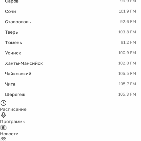
Саров
99.9 FM
Сочи
101.9 FM
Ставрополь
92.6 FM
Тверь
103.8 FM
Тюмень
91.2 FM
Усинск
100.9 FM
Ханты-Мансийск
102.0 FM
Чайковский
105.5 FM
Чита
105.7 FM
Шерегеш
105.3 FM
Расписание
Программы
Новости