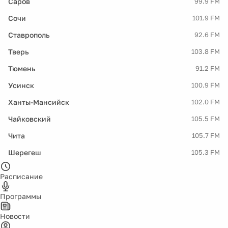
Саров
99.9 FM
Сочи
101.9 FM
Ставрополь
92.6 FM
Тверь
103.8 FM
Тюмень
91.2 FM
Усинск
100.9 FM
Ханты-Мансийск
102.0 FM
Чайковский
105.5 FM
Чита
105.7 FM
Шерегеш
105.3 FM
Расписание
Программы
Новости