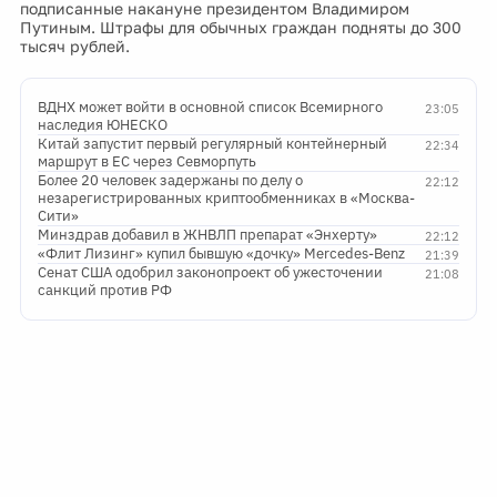
подписанные накануне президентом Владимиром
Путиным. Штрафы для обычных граждан подняты до 300
тысяч рублей.
ВДНХ может войти в основной список Всемирного
23:05
наследия ЮНЕСКО
Китай запустит первый регулярный контейнерный
22:34
маршрут в ЕС через Севморпуть
Более 20 человек задержаны по делу о
22:12
незарегистрированных криптообменниках в «Москва-
Сити»
Минздрав добавил в ЖНВЛП препарат «Энхерту»
22:12
«Флит Лизинг» купил бывшую «дочку» Mercedes-Benz
21:39
Сенат США одобрил законопроект об ужесточении
21:08
санкций против РФ