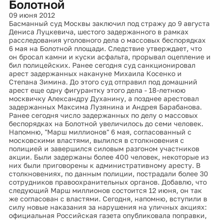
Болотной
09 июня 2012
Басманный суд Москвы заключил под стражу до 9 августа
Дениса Луцкевича, шестого задержанного в рамках
расследования уголовного дела о массовых беспорядках
6 мая на Болотной площади. Следствие утверждает, что
он бросал камни и куски асфальта, прорывал оцепление и
бил полицейских. Ранее сегодня суд санкционировал
арест задержанных накануне Михаила Косенко и
Степана Зимина. До этого суд отправил под домашний
арест еще одну фигурантку этого дела - 18-летнюю
москвичку Александру Духанину, а позднее арестовал
задержанных Максима Лузянина и Андрея Барабанова.
Ранее сегодня число задержанных по делу о массовых
беспорядках на Болотной увеличилось до семи человек.
Напомню, "Марш миллионов" 6 мая, согласованный с
московскими властями, вылился в столкновения с
полицией и завершился силовым разгоном участников
акции. Были задержаны более 400 человек, некоторые из
них были приговорены к административному аресту. В
столкновениях, по данным полиции, пострадали более 30
сотрудников правоохранительных органов. Добавлю, что
следующий Марш миллионов состоится 12 июня, он так
же согласован с властями. Сегодня, напомню, вступили в
силу новые наказания за нарушения на уличных акциях:
официальная Российская газета опубликовала поправки,