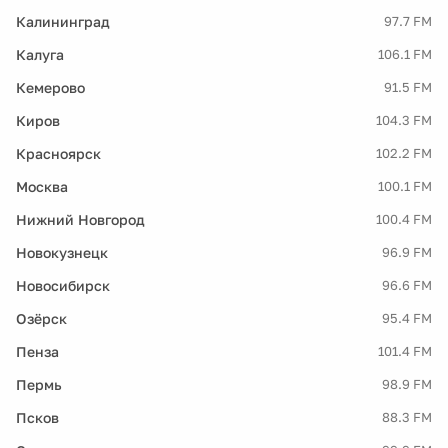
Калининград
97.7 FM
Калуга
106.1 FM
Кемерово
91.5 FM
Киров
104.3 FM
Красноярск
102.2 FM
Москва
100.1 FM
Нижний Новгород
100.4 FM
Новокузнецк
96.9 FM
Новосибирск
96.6 FM
Озёрск
95.4 FM
Пенза
101.4 FM
Пермь
98.9 FM
Псков
88.3 FM