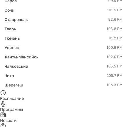
Саров
99.9 FM
Сочи
101.9 FM
Ставрополь
92.6 FM
Тверь
103.8 FM
Тюмень
91.2 FM
Усинск
100.9 FM
Ханты-Мансийск
102.0 FM
Чайковский
105.5 FM
Чита
105.7 FM
Шерегеш
105.3 FM
Расписание
Программы
Новости