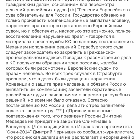
гражданским делам, основанием для пересмотра
решений российских судов.[/b] "Решения Европейского
суда обязательны для России. Государство обязано не
только произвести компенсационные выплаты человеку,
нарушение прав которого установлено Европейским
судом, но и обеспечить, насколько это возможно, полное
восстановление нарушенных прав", - говорится в
материалах пресс-службы КС по данному постановлению.
Механизм исполнения решений Страсбургского суда
следует законодательно закрепить в Гражданско-
процессуальном кодексе. Поводом к рассмотрению дела
в КС послужили обращения трех россиян, жалобы
которых были рассмотрены Европейским судом по
правам человека. Во всех трех случаях в Страсбурге
признали, что в делах были допущены нарушения
Конвенции о защите прав человека, и обязали Россию
выплатить им компенсации; заявители обратились в
российские суды с заявлениями о пересмотре судебных
решений, но всем им было отказано. Согласно
постановлению КС России, дела этих трех заявителей
подлежат пересмотру. *** [b]Пришли косвенные
подтверждения того, что президент России Дмитрий
Медведев не приедет на закрытие Олимпиады в
Ванкувере: [/b]находящийся на Играх глава оргкомитета
"Сочи-2014" Дмитрий Чернышенко сообщил журналистам,
что российская делегация не располагает информацией о