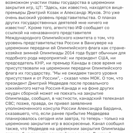
возможном участии главы государства в церемонии
закрытия игр, ЦТ: "Здесь, как известно, находятся вице-
премьеры Дмитрий Козак и Александр Жуков. Это уже
очень высокий уровень представительства. О планах
других государственных деятелей мне ничего не
известно". Кроме того, агентство ИФ сообщает со
ссылкой на неназванного представителя
Международного Олимпийского комитета о том, что
уровень представительства России в Ванкувере на
церемонии передачи ей Олимпийского флага как стране-
хозяйке зимней Олимпиады 2014 года будет обычным для
подобного рода мероприятий: ни президент США, ни
председатель КНР, ни премьер Канады в свое время не
присутствовали на церемонии передачи Олимпийского
флага их государству. "Мы не ожидаем такого уровня
присутствия и от России", - сказал член МОК. О том, что
президент Дмитрий Медведев после провального
хоккейнгого матча Россия-Канада и на фоне других
неудач сборной может не поехать на закрытие
Олимпиады, сообщил, в частности, канадский телеканал
СВС; позже, правда, он привел заявление
уполномоченного консула России Александра Бардина,
сказавшего, что, если ранее прибытие Медведева
планировалось сегодня или завтра, то теперь - только на
церемонию закрытия игр в воскресенье. Канал сообщил
также, что Медведев на церемонии закрытия Олимпиады