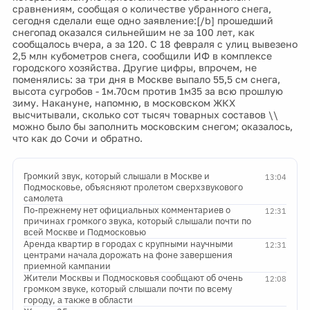
сравнениям, сообщая о количестве убранного снега,
сегодня сделали еще одно заявление:[/b] прошедший
снегопад оказался сильнейшим не за 100 лет, как
сообщалось вчера, а за 120. С 18 февраля с улиц вывезено
2,5 млн кубометров снега, сообщили ИФ в комплексе
городского хозяйства. Другие цифры, впрочем, не
поменялись: за три дня в Москве выпало 55,5 см снега,
высота сугробов - 1м.70см против 1м35 за всю прошлую
зиму. Накануне, напомню, в московском ЖКХ
высчитывали, сколько сот тысяч товарных составов \\
можно было бы заполнить московским снегом; оказалось,
что как до Сочи и обратно.
Громкий звук, который слышали в Москве и
13:04
Подмосковье, объясняют пролетом сверхзвукового
самолета
По-прежнему нет официальных комментариев о
12:31
причинах громкого звука, который слышали почти по
всей Москве и Подмосковью
Аренда квартир в городах с крупными научными
12:31
центрами начала дорожать на фоне завершения
приемной кампании
Жители Москвы и Подмосковья сообщают об очень
12:08
громком звуке, который слышали почти по всему
городу, а также в области