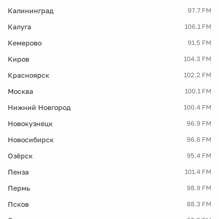
Калининград
97.7 FM
Калуга
106.1 FM
Кемерово
91.5 FM
Киров
104.3 FM
Красноярск
102.2 FM
Москва
100.1 FM
Нижний Новгород
100.4 FM
Новокузнецк
96.9 FM
Новосибирск
96.6 FM
Озёрск
95.4 FM
Пенза
101.4 FM
Пермь
98.9 FM
Псков
88.3 FM