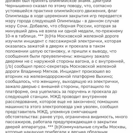
должен был принять олимпийское знамя. Дмитрий
Чернышенко сказал по этому поводу, что, согласно
устоявшейся практике олимпийского движения, флаг
Олимпиады в ходе церемония закрытия игр передается
мэру города следующей Олимпиады - в данном случае
мэру Сочи. Добавлю, что сборная России, которая за
минувший день не взяла ни одной медали, по-прежнему
10-я в таблице. *** [b]На Московской железной дороге
изучили инцидент с пассажиркой электрички, которая
оказалась зажатой в дверях и проехала в таком
положении целую остановку, и пришли к выводу, что
сообщения были преувеличены: женщину зажало
дверями не с наружной стороны вагона, а с внутренней,
[/b] сообщил пресс-секретарь Московской железной
дороги Владимир Мягков. Инцидент произошел во
вторник на железнодоррожной платформе Выхино;
сообщалось, что женщину, выходящую из электрички,
зажало дверью с внешней стороны, протащило по
платформе, она уцепилась за поручень и проехала до
следующей станции. МЖД проводит внутреннее
расследование, которое еще не закончено; помощник
машиниста этого электропоезда уже уволен, сообщил
представитель МЖД, упомянув смягчающие
обстоятельства: ранее утро, ограничена видимость, много
пассажиров, работала предупреждающая о закрытии
дверей аппаратура. *** [b]Коммунальные службы Москвы,
которые накануне прибегали к весьма образным