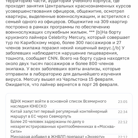
территорию части, аудитории учебного корпуса, где
проходят занятия Центральных краснознаменных курсов
усовершенствования офицеров, общежитие, осмотрел
квартиры, выделенные военнослужащим, и встретился с
семьей одного из офицеров. Общежитие на 309 квартир
построено в рамках программы по обеспечению
военнослужащих служебным жильем. *** [b]На борту
круизного лайнера Celebrity Mercury, который совершает
тур по Карибскому морю, более 300 пассажиров и 27
членов экипажа поразил некий кишечный вирус.[/b] У
заболевших наблюдается нарушение пищеварения,
тошнота, сообщает CNN. Всего на борту судна находятся
около двух тысяч пассажиров и более 800 членов
экипажа. У всех заболевших взяты анализы, которые
отправили в лабораторию для дальнейшего изучения
вируса. Mercury вышел из Чарльстона 15 февраля.
Ожидается, что лайнер вернется в порт 26 февраля.
ВДНХ может войти в основной список Всемирного
23:05
наследия ЮНЕСКО
Китай запустит первый регулярный контейнерный
22:34
маршрут в ЕС через Севморпуть
Более 20 человек задержаны по делу о
22:12
незарегистрированных криптообменниках в «Москва-
Сити»
Минздрав добавил в ЖНВЛП препарат «Энхерту»
22:12