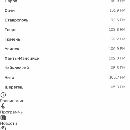
Саров
99.9 FM
Сочи
101.9 FM
Ставрополь
92.6 FM
Тверь
103.8 FM
Тюмень
91.2 FM
Усинск
100.9 FM
Ханты-Мансийск
102.0 FM
Чайковский
105.5 FM
Чита
105.7 FM
Шерегеш
105.3 FM
Расписание
Программы
Новости