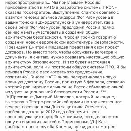
нераспространения... Мы приглашаем Россию
присоединиться к НАТО в разработке системы ПРО", -
сказала госсекретарь. Выступление Клинтон совпало с
визитом генсека альянса Андерса Фог Расмуссена в
вашингтонский Джорджтаунский университет, где в
своей речи Фог Расмуссен предложил России прямо
сейчас начать участвовать в создании общей
архитектуры безопасности. "Россия громко говорит о
создании новой европейской архитектуры безопасности.
Президент Дмитрий Медведев представил свой проект
договора. Но вместо того, чтобы обсуждать договора и
документы, я считаю, нужно создавать настоящую общую
архитектуру безопасности. И это будет настоящая
архитектура, если мы построим общую систему ПРО. Я бы
призвал Россию рассмотреть это предложение
позитивно". Генсек НАТО вновь раскритиковал новую
военную доктрину России, принятую 5 февраля, согласно
которой расширение альянса на Восток объявлено одной
из угроз национальной безопасности России. ***
[b]Президент Дмитрий Медведев, который накануне,
выступая в Театре российской армии на торжественном
вечере, посвященном Дню защитника Отечества,
пообещал до конца 2012 года обеспечить всех
военнослужащих служебным жильем, сегодня посетил
одну из воинских частей в Подмосковье.[/b] Как
сообщает пресс-служба Кремля, президент осмотрел