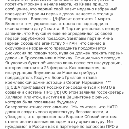
посетить Москву в начале марта, из Киева пришло
сообщение, что первый свой визит недавно избранный
президент Украины первым делом нанесет в столицу
Евросоюза - Брюссель. [/b]Визит состоится 1 марта.
Вместе с тем, украинская сторона не подтвердила
окончательно дату 1 марта. В Партии регионов к вечеру
заявили, что Янукович еще не определился со своей
первой зарубежной поездкой. Замглавы партии Анна
Герман сообщила агентству УНИАН, что сейчас в
окружении избранного президента продолжается
дискуссия по поводу того, куда он должен поехать первым
делом - в Брюссель или в Москву. Официально о поездке
Януковича будет объявлено лишь после его инаугурации,
которая состоится 25 февраля. Как ожидается, на
инаугурацию Януковича из Москвы прибудут
председатель Госдумы Борис Грызлов и глава
кремлевской администрации Сергей Нарышкин. ***
[b]США приглашают Россию присоединиться к НАТО в
создании системы ПРО.[/b] Об этом заявила госсекретарь
Хиллари Клинтон, выступая в Вашингтоне с речью,
которая была посвящена будущему
Североатлантического альянса. "Мы считаем, что НАТО
должна создать свою архитектуру безопасности, и
убеждены, что предложенная Бараком Обамой система
станет значительным вкладом в эту архитектуру. Мы
нуждаемся в России как в партнере по вопросам ПРО и