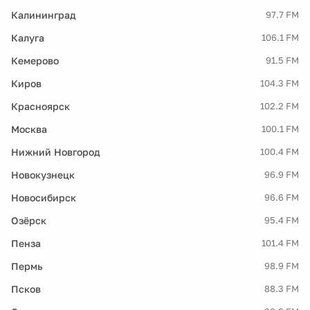
Калининград
97.7 FM
Калуга
106.1 FM
Кемерово
91.5 FM
Киров
104.3 FM
Красноярск
102.2 FM
Москва
100.1 FM
Нижний Новгород
100.4 FM
Новокузнецк
96.9 FM
Новосибирск
96.6 FM
Озёрск
95.4 FM
Пенза
101.4 FM
Пермь
98.9 FM
Псков
88.3 FM