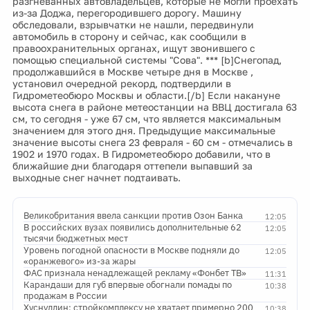
разгневанных автовладельцев, которые не могли проехать
из-за Доджа, перегородившего дорогу. Машину
обследовали, взрывчатки не нашли, передвинули
автомобиль в сторону и сейчас, как сообщили в
правоохранительных органах, ищут звонившего с
помощью специальной системы "Сова". *** [b]Снегопад,
продолжавшийся в Москве четыре дня в Москве ,
установил очередной рекорд, подтвердили в
Гидрометеобюро Москвы и области.[/b] Если накануне
высота снега в районе метеостанции на ВВЦ достигала 63
см, то сегодня - уже 67 см, что является максимальным
значением для этого дня. Предыдущие максимальные
значение высоты снега 23 февраля - 60 см - отмечались в
1902 и 1970 годах. В Гидрометеобюро добавили, что в
ближайшие дни благодаря оттепели выпавший за
выходные снег начнет подтаивать.
Великобритания ввела санкции против Озон Банка
12:05
В российских вузах появились дополнительные 62
12:05
тысячи бюджетных мест
Уровень погодной опасности в Москве подняли до
12:05
«оранжевого» из-за жары
ФАС признала ненадлежащей рекламу «Фонбет ТВ»
11:31
Карандаши для губ впервые обогнали помады по
10:38
продажам в России
Хуснуллин: стройкомплексу не хватает примерно 200
10:38