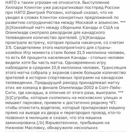
НАТО к таким угрозам не относится. Выступление
Хиллари Клинтон уже раскратиковал постпред России
при НАТО Дмитрий Рогозин, который сказал, что не
увидел в словах Клинтон конкретных предложений по
развитию сотрудничества между Москвой и альянсом. ***
[b]Хоккейный матч между сборными Канады и США на
Олимпиаде смотрело рекордное для канадского
телевидения количество зрителей. [/b]Канадцы
проиграли встречу, которая прошла накануне, со счетом
3:5. Свидетелями этого малоприятного для страны-
хозяйки Игр момента стали более 21,5 миллиона человек,
то есть 64 процента населения Канады - столько человек
видели хотя бы часть матча. Одновременно игру
наблюдали в среднем 10,6 миллиона человек. Трансляция
этого матча собрала у экранов самое большое количество
зрителей в истории спортивных программ на канадском
телевидении. Предыдущий рекорд принадлежал матчу
этих же команд в финале Олимпиады-2002 в Солт-Лейк-
Сити, где канадцы, в отличие от этого раза, выиграли. ***
[b]Сугробы, которые скопились на московских улицах и
мешают парковке, привели к достаточно редкому ЧП:
чтобы отомстить водетелю, который припарковал машину
прямо на выезде из двора и перегородил проезд, кто-то
позвонил в милицию и сказал, что эта машина
заминирована.[/b] Взрывотехники, прибывшие на
Нижнюю Масловку, обнаружили нескольких