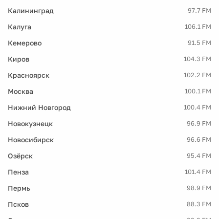
Калининград
97.7 FM
Калуга
106.1 FM
Кемерово
91.5 FM
Киров
104.3 FM
Красноярск
102.2 FM
Москва
100.1 FM
Нижний Новгород
100.4 FM
Новокузнецк
96.9 FM
Новосибирск
96.6 FM
Озёрск
95.4 FM
Пенза
101.4 FM
Пермь
98.9 FM
Псков
88.3 FM