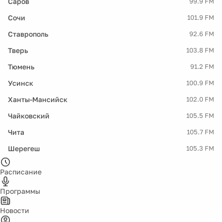
Саров
99.9 FM
Сочи
101.9 FM
Ставрополь
92.6 FM
Тверь
103.8 FM
Тюмень
91.2 FM
Усинск
100.9 FM
Ханты-Мансийск
102.0 FM
Чайковский
105.5 FM
Чита
105.7 FM
Шерегеш
105.3 FM
Расписание
Программы
Новости