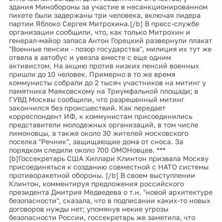
здания Минобороны за участие в несанкционированном
пикете были задержаны три человека, включая лидера
партии Яблоко Сергея Митрохина.[/b] В пресс-службе
организации сообщили, что, как только Митрохин и
генерал-майор запаса Антон Горецкий развернули плакат
"Военные пенсии - позор государства", милиция их тут же
отвела в автобус и увезла вместе с еще одним
активистом. На акцию против низких пенсий военных
пришли до 10 человек. Примерно в то же время
коммунисты собрали до 2 тысяч участников на митинг у
памятника Маяковскому на Триумфальной площади; в
ГУВД Москвы сообщили, что разрешенный митинг
закончился без происшествий. Как передает
корреспондент ИФ, к коммунистам присоединились
представители молодежных организаций, в том числе
лимоновцы, а также около 30 жителей московского
поселка "Речник", защищающие дома от сноса. За
порядком следили около 700 ОМОНовцев. ***
[b]Госсекретарь США Хиллари Клинтон призвала Москву
присоединяться к созданию совместной с НАТО системы
противоракетной обороны. [/b] В своем выступлении
Клинтон, комментируя предложения российского
президента Дмитрия Медведева о т.н. "новой архитектуре
безопасности", сказала, что в подписании каких-то новых
договоров нужды нет; упомянув некие угрозы
безопасности России, госсекретарь же заметила, что