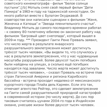
советского кинематографа - фильм "Белое солнце
пустыни".[/b] Мотыль снял свой первый фильм "Дети
Памира" в 1963-м году на таджикской киностудии. Он
много работал вместе с Булатом Окуджавой. В
соавторстве они написали сценарии к фильмам "Женя,
Женечка и Катюша" и "Звезда пленительного счастья".
Владимир Мотыль до самого последнего времени работал
- к своему 80-тилетнему юбилею он закончил работу над
фильмом "Багровый цвет снегопада", который вышел в
2009-м году. *** Президент Гаити Рене Преваль заявил,
что число жертв в результате январского
разрушительного землетрясения может достигнуть
трёхсот тысяч человек. «Вы видели то, что случилось у
нас в результате землетрясения, что у нас чудовищные
масштабы разрушений. Более двухсот тысяч погибших
были найдены на улицах, а сколько ещё погибших
находятся под завалами. Число жертв может достигнуть
трёхсот тысяч человек», - сказал Преваль на встрече глав
стран Латинской Америки и региона Карибского
бассейна - встреча проходит недалеко от мексиканского
курортного города Плайа дель Кармен. Если это так,
отмечает агентство Рейтер, это сделает землетрясение
на Гаити самой разрушительной природной катастрофой
в современной истории (по числу жертв). До сих пор
таковым считалось цунами 2004-го года в Индийском
океане, унесшее жизни более двухсот тысяч человек.