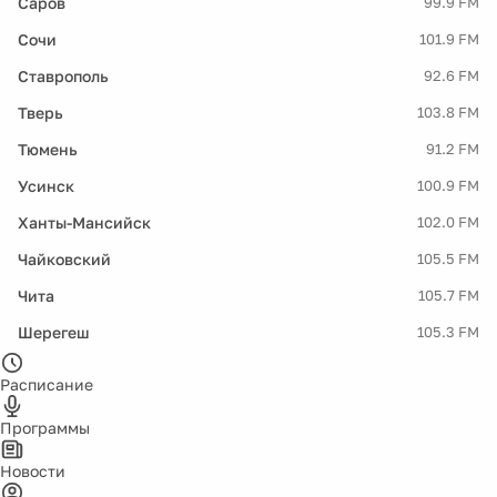
Саров
99.9 FM
Сочи
101.9 FM
Ставрополь
92.6 FM
Тверь
103.8 FM
Тюмень
91.2 FM
Усинск
100.9 FM
Ханты-Мансийск
102.0 FM
Чайковский
105.5 FM
Чита
105.7 FM
Шерегеш
105.3 FM
Расписание
Программы
Новости