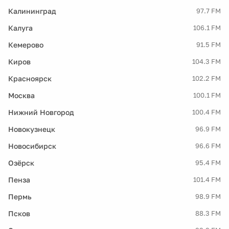
Калининград
97.7 FM
Калуга
106.1 FM
Кемерово
91.5 FM
Киров
104.3 FM
Красноярск
102.2 FM
Москва
100.1 FM
Нижний Новгород
100.4 FM
Новокузнецк
96.9 FM
Новосибирск
96.6 FM
Озёрск
95.4 FM
Пенза
101.4 FM
Пермь
98.9 FM
Псков
88.3 FM