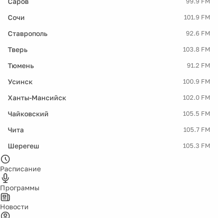
Саров
99.9 FM
Сочи
101.9 FM
Ставрополь
92.6 FM
Тверь
103.8 FM
Тюмень
91.2 FM
Усинск
100.9 FM
Ханты-Мансийск
102.0 FM
Чайковский
105.5 FM
Чита
105.7 FM
Шерегеш
105.3 FM
Расписание
Программы
Новости