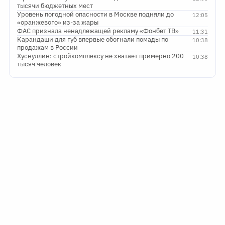
тысячи бюджетных мест
Уровень погодной опасности в Москве подняли до
12:05
«оранжевого» из-за жары
ФАС признала ненадлежащей рекламу «Фонбет ТВ»
11:31
Карандаши для губ впервые обогнали помады по
10:38
продажам в России
Хуснуллин: стройкомплексу не хватает примерно 200
10:38
тысяч человек