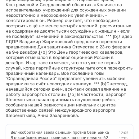
Костромской и Свердловской областях. «Количества
исправительных учреждений для осужденных женщин
недостаточно и необходимо их увеличение», -
констатировал он. Реймер считает, что необходимо
построить ещё не менее четырёх колоний, рассчитанных
на содержание десяти тысяч осуждённых женщин - если
не последует изменений в законодательстве. *** [b]Лидер
ЛДПР Владимир Жириновский предложил перенести
празднование Дня защитника Отечества с 23-го февраля
на 9-е декабря.[/b] Это День георгиевских кавалеров,
который отмечался в дореволюционной России в
декабре. Итар-тасс отмечает, что это уже не первый
случай, когда партийные структуры пытаются перекроить
праздничный календарь. Все последние годы
"Справедливая Россия" предлагает увеличить майские
праздники за счёт новогодних каникул. *** [b]Снегопад,
начавшийся сегодня днём, всё-таки оказал влияние на
работу аэропортов столицы.[/b] В частности, аэропорт
Шереметьево начал принимать внуковские рейсы, -
сообщила нашей радиостанции начальник центра
общественных связей международного аэропорта
Шереметьево, Анна Захаренкова.
Великобритания ввела санкции против Озон Банка
12:05
В российских вузах появились дополнительные 62
12:05