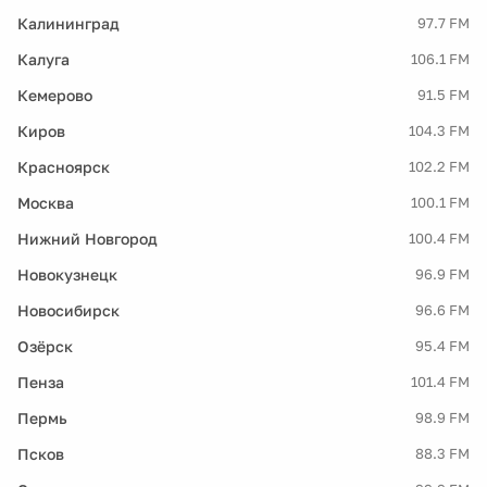
Калининград
97.7 FM
Калуга
106.1 FM
Кемерово
91.5 FM
Киров
104.3 FM
Красноярск
102.2 FM
Москва
100.1 FM
Нижний Новгород
100.4 FM
Новокузнецк
96.9 FM
Новосибирск
96.6 FM
Озёрск
95.4 FM
Пенза
101.4 FM
Пермь
98.9 FM
Псков
88.3 FM