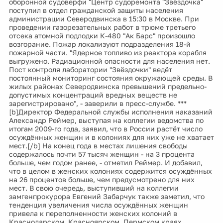
оборонной судоверфи "Центр судоремонта "Звёздочка"
поступил в отдел гражданской защиты населения
администрации Северодвинска в 15:30 в Москве. При
проведении газорезательных работ в трюме третьего
отсека атомной подлодки К-480 "Ак Барс" произошло
возгорание. Пожар локализуют подразделения 18-й
пожарной части. "Ядерное топливо из реактора корабля
выгружено. Радиационной опасности для населения нет.
Пост контроля лаборатории "Звёздочки" ведёт
постоянный мониторинг состояния окружающей среды. В
жилых районах Северодвинска превышений предельно-
допустимых концентраций вредных веществ не
зарегистрировано", - заверили в пресс-службе. ***
[b]Директор Федеральной службы исполнения наказаний
Александр Реймер, выступая на коллегии ведомства по
итогам 2009-го года, заявил, что в России растёт число
осуждённых женщин и в колониях для них уже не хватает
мест.[/b] На конец года в местах лишения свободы
содержалось почти 57 тысяч женщин - на 3 процента
больше, чем годом ранее, - отметил Реймер. И добавил,
что в целом в женских колониях содержится осуждённых
на 26 процентов больше, чем предусмотрено для них
мест. В свою очередь, выступивший на коллегии
замгенпрокурора Евгений Забарчук также заметил, что
тенденция увеличения числа осуждённых женщин
привела к переполненности женских колоний в
Краснодарском, Красноярском, Пермском краях,