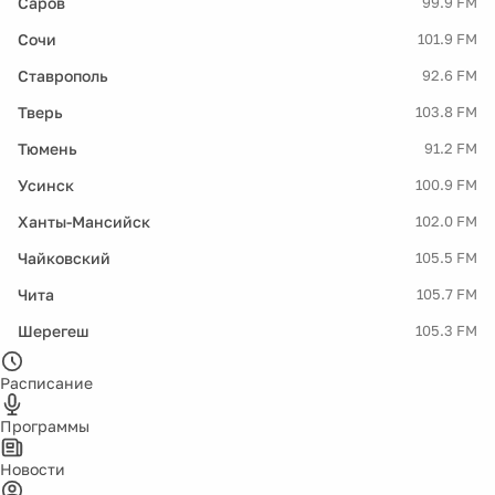
Саров
99.9 FM
Сочи
101.9 FM
Ставрополь
92.6 FM
Тверь
103.8 FM
Тюмень
91.2 FM
Усинск
100.9 FM
Ханты-Мансийск
102.0 FM
Чайковский
105.5 FM
Чита
105.7 FM
Шерегеш
105.3 FM
Расписание
Программы
Новости