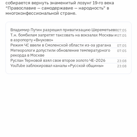
собирается вернуть знаменитый лозунг 19-го века
“Православие — самодержавие — народность” в
многоконфессиональной стране.
Владимир Путин разрешил приватизацию Шереметьево
07:05
Т.н. бомбилам запретят таксовать на вокзалах Москвы и
07:05
в аэропорту «Внуково»
Режим ЧС ввели в Смоленской области из-за урагана
07:05
Метеорологи допустили обновление температурного
07:05
рекорда в Москве
Руслан Терновой взял свое второе золото ЧЕ-2026
23:08
YouTube заблокировал каналы «Русской общины»
23:08