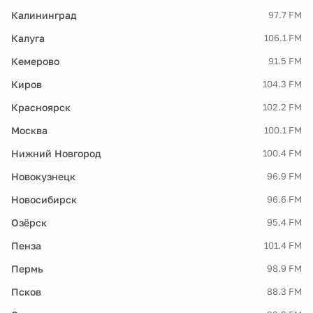
Калининград
97.7 FM
Калуга
106.1 FM
Кемерово
91.5 FM
Киров
104.3 FM
Красноярск
102.2 FM
Москва
100.1 FM
Нижний Новгород
100.4 FM
Новокузнецк
96.9 FM
Новосибирск
96.6 FM
Озёрск
95.4 FM
Пенза
101.4 FM
Пермь
98.9 FM
Псков
88.3 FM