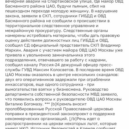
вечерней аварии на Спартаковской улице, где майор ОВД
Басманного района ЦАО, будучи пьяным, сбил на
пешеходном переходе молодую женщину. В нарушение
закона, заявили в СКП, сотрудники ГИБДД и ОВД
Басманного района не сообщили о происшествии в
территориальное следственное управление и
межрайонную прокуратуру. Следственные органы
намерены истребовать материалы, чтобы дать правовую
оценку действиям должностных лиц ГИБДД и ОВД,
сообщил СД официальный представитель СКП Владимир
Маркин. Авария с участием майора ОВД ЦАО Москвы уже
привела к увольнению замначальника этого
подразделения, отвечавшего за работу с кадрами,
сообщил каналу Россия-24 дежурный офицер пресс-
службы ГУВД Максим Колосветов. В последнее время ОВД
ЦАО Москвы оказалось в центре нескольких скандалов:
двух его оперативников задержали при ограблении
инкассаторов, еще одного сотрудника - при
вымогательстве взятки у бизнесмена. Руководство
департамента собственной безопасности МВД заявило,
что появились вопросы к руководителю ОВД ЦАО Москвы
Виталию Богомазу. *** [b]Кремль вносит
пролоббированные Русской Православной церковью
поправки в президентский законопроект о поддержке
некоммерческих организаций. [/b]Речь идет о
распространении на церкви некоторых льгот, которые
имеют НКО. Источник Ведомостей в Кремле сообщает,