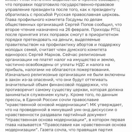
что поправки подготовило государственно-правовое
управление президента после того, как к президенту
обратилась с просьбой Русская православная церковь.
Глава профильного комитета Госдумы по делам
общественных организаций Сергей Попов сообщил, что
второе чтение назначено на 26 февраля. Приходы РПЦ
после принятия этих поправок смогут в приоритетном
порядке претендовать на деньги, выделяемые
правительством на профилактику абортов и поддержку
молодых семей, считает член думского комитета
единоросс Сергей Марков. Сейчас религиозные
организации не платят налог на имущество и землю,
частично освобождены от уплаты НДС и налога на
прибыль, налогами не облагаются пожертвования.
Изначально религиозные организации не были включены
в закон из-за опасений, что они будут оттягивать
значительный объем финансовой поддержки, что
противоречит самому существу церкви, которая должна
заниматься служением культу. Кроме того, по данным
прессы, в Единой России сочли православие
"нравственной основой модернизации": МК утверждает,
что на проведенной в минувший уик-энд дискуссии о
нравственности раздавали партийный документ
“Нравственная основа модернизации”, в котором первая
глава называется “Православие как нравственная основа
модернизации”. Газета сочла, что правящая партия