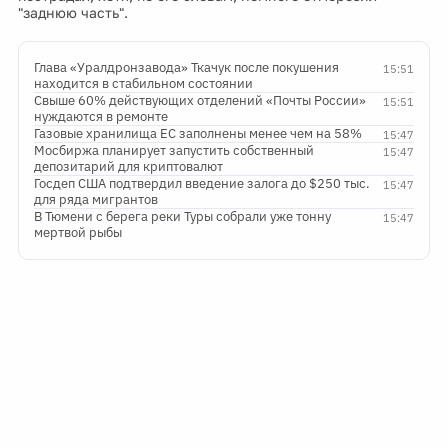
"заднюю часть".
Глава «Уралдронзавода» Ткачук после покушения
15:51
находится в стабильном состоянии
Свыше 60% действующих отделений «Почты России»
15:51
нуждаются в ремонте
Газовые хранилища ЕС заполнены менее чем на 58%
15:47
Мосбиржа планирует запустить собственный
15:47
депозитарий для криптовалют
Госдеп США подтвердил введение залога до $250 тыс.
15:47
для ряда мигрантов
В Тюмени с берега реки Туры собрали уже тонну
15:47
мертвой рыбы