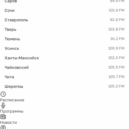
Саров
99.9 FM
Сочи
101.9 FM
Ставрополь
92.6 FM
Тверь
103.8 FM
Тюмень
91.2 FM
Усинск
100.9 FM
Ханты-Мансийск
102.0 FM
Чайковский
105.5 FM
Чита
105.7 FM
Шерегеш
105.3 FM
Расписание
Программы
Новости