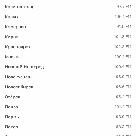
Калининград
97.7 FM
Калуга
106.1 FM
Кемерово
91.5 FM
Киров
104.3 FM
Красноярск
102.2 FM
Москва
100.1 FM
Нижний Новгород
100.4 FM
Новокузнецк
96.9 FM
Новосибирск
96.6 FM
Озёрск
95.4 FM
Пенза
101.4 FM
Пермь
98.9 FM
Псков
88.3 FM