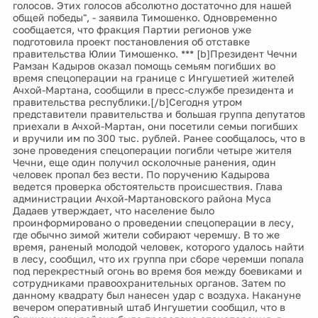
голосов. Этих голосов абсолютно достаточно для нашей
общей победы", - заявила Тимошенко. Одновременно
сообщается, что фракция Партии регионов уже
подготовила проект постановления об отставке
правительства Юлии Тимошенко. *** [b]Президент Чечни
Рамзан Кадыров оказал помощь семьям погибших во
время спецоперации на границе с Ингушетией жителей
Ачхой-Мартана, сообщили в пресс-службе президента и
правительства республики.[/b]Сегодня утром
представители правительства и большая группа депутатов
приехали в Ачхой-Мартан, они посетили семьи погибших
и вручили им по 300 тыс. рублей. Ранее сообщалось, что в
зоне проведения спецоперации погибли четыре жителя
Чечни, еще один получил осколочные ранения, один
человек пропал без вести. По поручению Кадырова
ведется проверка обстоятельств происшествия. Глава
администрации Ачхой-Мартановского района Муса
Дадаев утверждает, что население было
проинформировано о проведении спецоперации в лесу,
где обычно зимой жители собирают черемшу. В то же
время, раненый молодой человек, которого удалось найти
в лесу, сообщил, что их группа при сборе черемши попала
под перекрестный огонь во время боя между боевиками и
сотрудниками правоохранительных органов. Затем по
данному квадрату был нанесен удар с воздуха. Накануне
вечером оперативный штаб Ингушетии сообщил, что в