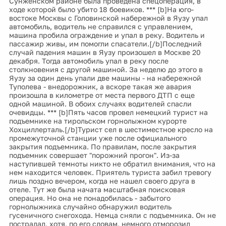
Сунженском районе была проведена спецоперация, в
ходе которой было убито 18 боевиков. *** [b]На юго-
востоке Москвы с Головинской набережной в Яузу упал
автомобиль, водитель не справился с управлением,
машина пробила ограждение и упал в реку. Водитель и
пассажир живы, им помогли спасатели.[/b]Последний
случай падения машин в Яузу произошел в Москве 20
декабря. Тогда автомобиль упал в реку после
столкновения с другой машиной. За неделю до этого в
Яузу за один день упали две машины - на набережной
Туполева - внедорожник, а вскоре такая же авария
произошла в километре от места первого ДТП с еще
одной машиной. В обоих случаях водителей спасли
очевидцы. *** [b]Пять часов провел немецкий турист на
подъемнике на тирольском горнолыжном курорте
Хохциллерталь.[/b]Турист сел в шестиместное кресло на
промежуточной станции уже после официального
закрытия подъемника. По правилам, после закрытия
подъемник совершает "порожний прогон". Из-за
наступившей темноты никто не обратил внимания, что на
нем находится человек. Приятель туриста забил тревогу
лишь поздно вечером, когда не нашел своего друга в
отеле. Тут же была начата масштабная поисковая
операция. Но она не понадобилась - забытого
горнолыжника случайно обнаружил водитель
гусеничного снегохода. Немца сняли с подъемника. Он не
пострадал, хотя, по его словам, немного отморозил