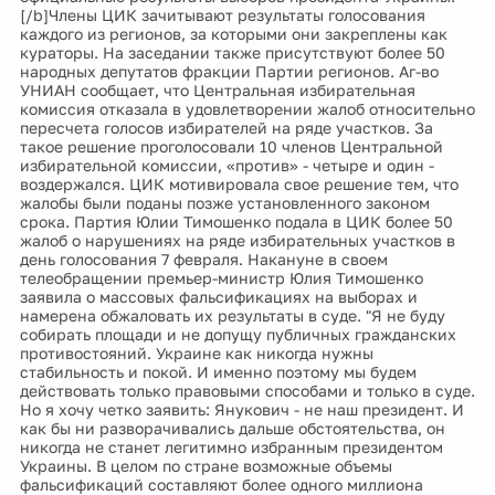
[/b]Члены ЦИК зачитывают результаты голосования
каждого из регионов, за которыми они закреплены как
кураторы. На заседании также присутствуют более 50
народных депутатов фракции Партии регионов. Аг-во
УНИАН сообщает, что Центральная избирательная
комиссия отказала в удовлетворении жалоб относительно
пересчета голосов избирателей на ряде участков. За
такое решение проголосовали 10 членов Центральной
избирательной комиссии, «против» - четыре и один -
воздержался. ЦИК мотивировала свое решение тем, что
жалобы были поданы позже установленного законом
срока. Партия Юлии Тимошенко подала в ЦИК более 50
жалоб о нарушениях на ряде избирательных участков в
день голосования 7 февраля. Накануне в своем
телеобращении премьер-министр Юлия Тимошенко
заявила о массовых фальсификациях на выборах и
намерена обжаловать их результаты в суде. "Я не буду
собирать площади и не допущу публичных гражданских
противостояний. Украине как никогда нужны
стабильность и покой. И именно поэтому мы будем
действовать только правовыми способами и только в суде.
Но я хочу четко заявить: Янукович - не наш президент. И
как бы ни разворачивались дальше обстоятельства, он
никогда не станет легитимно избранным президентом
Украины. В целом по стране возможные объемы
фальсификаций составляют более одного миллиона