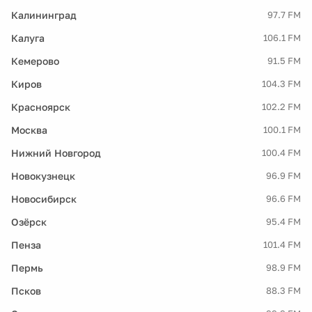
Калининград
97.7 FM
Калуга
106.1 FM
Кемерово
91.5 FM
Киров
104.3 FM
Красноярск
102.2 FM
Москва
100.1 FM
Нижний Новгород
100.4 FM
Новокузнецк
96.9 FM
Новосибирск
96.6 FM
Озёрск
95.4 FM
Пенза
101.4 FM
Пермь
98.9 FM
Псков
88.3 FM