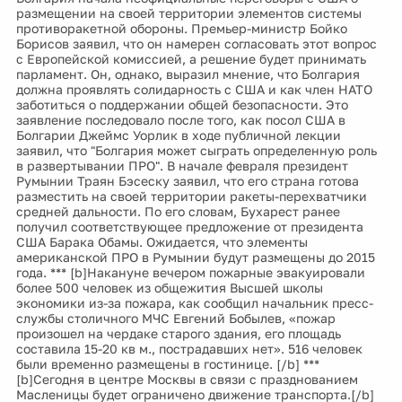
размещении на своей территории элементов системы
противоракетной обороны. Премьер-министр Бойко
Борисов заявил, что он намерен согласовать этот вопрос
с Европейской комиссией, а решение будет принимать
парламент. Он, однако, выразил мнение, что Болгария
должна проявлять солидарность с США и как член НАТО
заботиться о поддержании общей безопасности. Это
заявление последовало после того, как посол США в
Болгарии Джеймс Уорлик в ходе публичной лекции
заявил, что "Болгария может сыграть определенную роль
в развертывании ПРО". В начале февраля президент
Румынии Траян Бэсеску заявил, что его страна готова
разместить на своей территории ракеты-перехватчики
средней дальности. По его словам, Бухарест ранее
получил соответствующее предложение от президента
США Барака Обамы. Ожидается, что элементы
американской ПРО в Румынии будут размещены до 2015
года. *** [b]Накануне вечером пожарные эвакуировали
более 500 человек из общежития Высшей школы
экономики из-за пожара, как сообщил начальник пресс-
службы столичного МЧС Евгений Бобылев, «пожар
произошел на чердаке старого здания, его площадь
составила 15-20 кв м., пострадавших нет». 516 человек
были временно размещены в гостинице. [/b] ***
[b]Сегодня в центре Москвы в связи с празднованием
Масленицы будет ограничено движение транспорта.[/b]