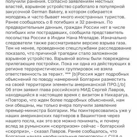
получили ранения. Согласно заявлениям местных
властей, взрывное устройство сработало в популярной
закусочной German Bakery, в котором собирается
молодежь и часто бывает много иностранных туристов.
Ранее сообщалось о 8 погибших и 32 раненых. По
предварительным данным, граждан России нет в числе
погибших или пострадавших, сообщила представитель
посольства России в Индии Нана Мгеладзе. Изначально
следователи также рассматривали версию взрыва газа.
Тем не менее, проведенное спецслужбами расследование
показало, что причиной трагедии стало заложенное
взрывное устройство. Взрывной волны были повреждены
прилегающие постройки. Пока ни одна из действующих в
регионе террористических группировок не взяла
ответственность за теракт. *** [b]Россия ждет подробных
объяснений по поводу намерений Болгарии разместить
на своей территории элементы американской ПРО.[/b]
Об этом заявил глава российского МИД Сергей Лавров,
находящийся в настоящее время с визитом в Никарагуа.
«Повторю, что ждем более подробных объяснений, нам
они обещаны, мы только вчера получили заявление
премьер-министра Болгарии. Мы поинтересовались уже у
наших американских партнеров в Вашингтоне через
нашего посла, как это все можно понимать, и почему
вслед за румынским «сюрпризом» сейчас - болгарский
«сюрприз», - сказал Лавров. Ранее сообщалось, что
Болгария начала неофициальные переговоры с США о