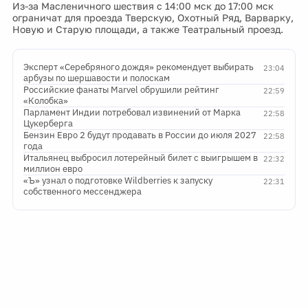
Из-за Масленичного шествия с 14:00 мск до 17:00 мск
ограничат для проезда Тверскую, Охотный Ряд, Варварку,
Новую и Старую площади, а также Театральный проезд.
Эксперт «Серебряного дождя» рекомендует выбирать
23:04
арбузы по шершавости и полоскам
Российские фанаты Marvel обрушили рейтинг
22:59
«Колобка»
Парламент Индии потребовал извинений от Марка
22:58
Цукерберга
Бензин Евро 2 будут продавать в России до июля 2027
22:58
года
Итальянец выбросил лотерейный билет с выигрышем в
22:32
миллион евро
«Ъ» узнал о подготовке Wildberries к запуску
22:31
собственного мессенджера