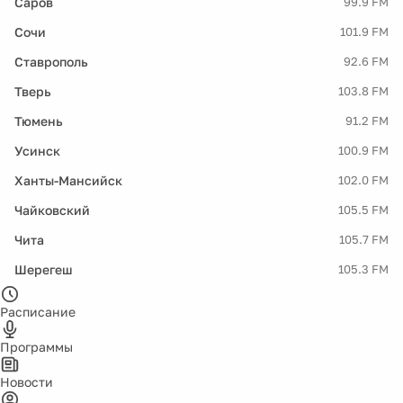
Саров
99.9 FM
Сочи
101.9 FM
Ставрополь
92.6 FM
Тверь
103.8 FM
Тюмень
91.2 FM
Усинск
100.9 FM
Ханты-Мансийск
102.0 FM
Чайковский
105.5 FM
Чита
105.7 FM
Шерегеш
105.3 FM
Расписание
Программы
Новости