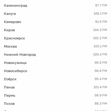
Калининград
97.7 FM
Калуга
106.1 FM
Кемерово
91.5 FM
Киров
104.3 FM
Красноярск
102.2 FM
Москва
100.1 FM
Нижний Новгород
100.4 FM
Новокузнецк
96.9 FM
Новосибирск
96.6 FM
Озёрск
95.4 FM
Пенза
101.4 FM
Пермь
98.9 FM
Псков
88.3 FM