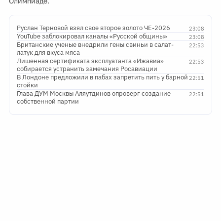
Олимпиаде.
Руслан Терновой взял свое второе золото ЧЕ-2026
23:08
YouTube заблокировал каналы «Русской общины»
23:08
Британские ученые внедрили гены свиньи в салат-
22:53
латук для вкуса мяса
Лишенная сертификата эксплуатанта «Ижавиа»
22:53
собирается устранить замечания Росавиации
В Лондоне предложили в пабах запретить пить у барной
22:51
стойки
Глава ДУМ Москвы Аляутдинов опроверг создание
22:51
собственной партии