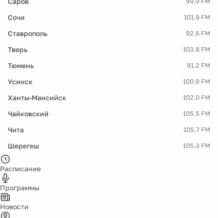
Саров
99.9 FM
Сочи
101.9 FM
Ставрополь
92.6 FM
Тверь
103.8 FM
Тюмень
91.2 FM
Усинск
100.9 FM
Ханты-Мансийск
102.0 FM
Чайковский
105.5 FM
Чита
105.7 FM
Шерегеш
105.3 FM
Расписание
Программы
Новости