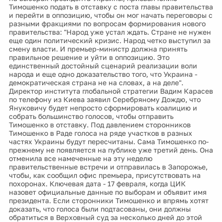
Тимошенко подать в отставку с поста главы правительства
и перейти в оппозицию, чтобы он мог начать переговоры с
разными фракциями по вопросам формирования нового
правительства: "Народ уже устал ждать. Стране не нужен
еще один политический кризис. Народ четко выступил за
смену власти. И премьер-министр должна принять
правильное решение и уйти в оппозицию. Это
единственный достойный сценарий реализации воли
народа и еще одно доказательство того, что Украина -
демократическая страна не на словах, а на деле".
Директор института глобальной стратегии Вадим Карасев
по телефону из Киева заявил Серебряному Дождю, что
Януковичу будет непросто сформировать коалицию и
собрать большинство голосов, чтобы отправить
Тимошенко в отставку. Под давлением сторонников
Тимошенко в Раде голоса на ряде участков в разных
частях Украины будут пересчитаны. Сама Тимошенко по-
прежнему не появляется на публике уже третий день. Она
отменила все намеченные на эту неделю
правительственные встречи и отправилась в Запорожье,
чтобы, как сообщил офис премьера, присутствовать на
похоронах. Ключевая дата - 17 февраля, когда ЦИК
назовет официальные данные по выборам и объявит имя
президента. Если сторонники Тимошенко и впрямь хотят
доказать, что голоса были подтасованы, они должны
обратиться в Верховный суд за несколько дней до этой