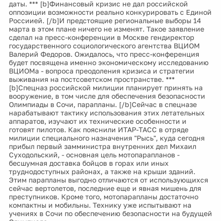
даты. *** [b]Финансовый кризис не дал российской
оппозиции возможности реально конкурировать с Единой
Россиией. [/b]И предстоящие региональные выборы 14
марта в этом плане ничего не изменят. Такое заявление
сделал на пресс-конференции в Москве гендиректор
государственного социологического агентства ВЦИОМ
Валерий Федоров. Ожидалось, что пресс-конференция
будет посвящена именно экономическому исследованию
ВЦИОМа - вопроса преодоления кризиса и стратегии
выживания на постсоветском пространстве. ***
[b]Спецназ российской милиции планирует принять на
вооружение, в том числе для обеспечения безопасности
Олимпиады в Сочи, парапланы. [/b]Сейчас в спецназе
нарабатывают тактику использования этих летательных
аппаратов, изучают их технические особенности и
готовят пилотов. Как пояснили ИТАР-ТАСС в отряде
милиции специального назначения "Рысь", куда сегодня
прибыл первый замминистра внутренних дел Михаил
Суходольский, - основная цель мотопарапланов -
бесшумная доставка бойцов в горах или иных
труднодоступных районах, а также на крыши зданий.
Этим парапланы выгодно отличаются от использующихся
сейчас вертолетов, последние еще и явная мишень для
преступников. Кроме того, мотопарапланы достаточно
компактны и мобильны. Технику уже испытывают на
учениях в Сочи по обеспечению безопасности на будущей