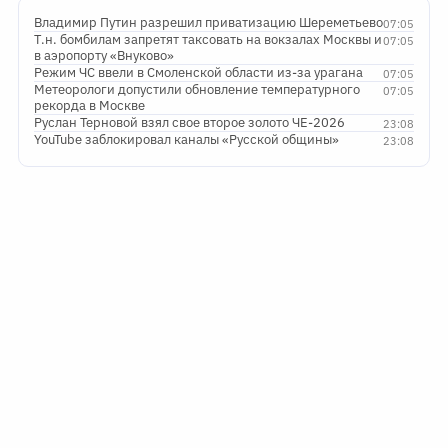
Владимир Путин разрешил приватизацию Шереметьево
07:05
Т.н. бомбилам запретят таксовать на вокзалах Москвы и
07:05
в аэропорту «Внуково»
Режим ЧС ввели в Смоленской области из-за урагана
07:05
Метеорологи допустили обновление температурного
07:05
рекорда в Москве
Руслан Терновой взял свое второе золото ЧЕ-2026
23:08
YouTube заблокировал каналы «Русской общины»
23:08