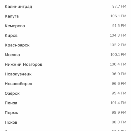
Калининград
97.7 FM
Калуга
106.1 FM
Кемерово
91.5 FM
Киров
104.3 FM
Красноярск
102.2 FM
Москва
100.1 FM
Нижний Новгород
100.4 FM
Новокузнецк
96.9 FM
Новосибирск
96.6 FM
Озёрск
95.4 FM
Пенза
101.4 FM
Пермь
98.9 FM
Псков
88.3 FM