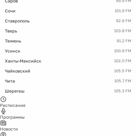
Саров
99.9 FM
Сочи
101.9 FM
Ставрополь
92.6 FM
Тверь
103.8 FM
Тюмень
91.2 FM
Усинск
100.9 FM
Ханты-Мансийск
102.0 FM
Чайковский
105.5 FM
Чита
105.7 FM
Шерегеш
105.3 FM
Расписание
Программы
Новости