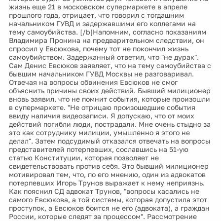
жизнь еще 21 в московском супермаркете в апреле
прошлого года, отрицает, что говорил с тогдашним
начальником ГУВД и задержавшими его коллегами на
тему самоубийства. [/b]Напомним, согласно показаниям
Владимира Пронина на предварительном следствии, он
спросил у Евсюкова, почему тот не покончил жизнь
самоубийством. Задержанный ответил, что "не дурак".
Сам Денис Евсюков заявляет, что на тему самоубийства с
бывшим начальником ГУВД Москвы не разговаривал.
Отвечая на вопросы обвинения Евсюков не смог
объяснить причины своих действий. Бывший милиционер
вновь заявил, что не помнит события, которые произошли
в супермаркете. "Не отрицаю произошедшие события
ввиду наличия видеозаписи. Я допускаю, что от моих
действий погибли люди, пострадали. Мне очень стыдно за
это как сотруднику милиции, умышленно я этого не
делал". Затем подсудимый отказался отвечать на вопросы
представителей потерпевших, сославшись на 51-ую
статью Конституции, которая позволяет не
свидетельствовать против себя. Это бывший милиционер
мотивировал тем, что, по его мнению, один из адвокатов
потерпевших Игорь Трунов выражает к нему неприязнь.
Как пояснил СД адвокат Трунов, "вопросы касались не
самого Евсюкова, а той системы, которая допустила этот
проступок, а Евсюков боится не его (адвоката), а граждан
России, которые следят за процессом". Рассмотрение