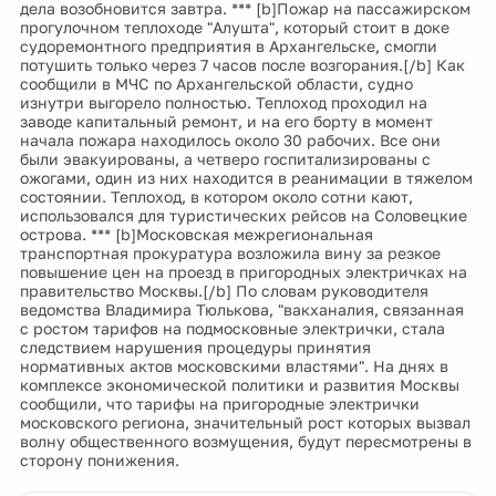
дела возобновится завтра. *** [b]Пожар на пассажирском
прогулочном теплоходе "Алушта", который стоит в доке
судоремонтного предприятия в Архангельске, смогли
потушить только через 7 часов после возгорания.[/b] Как
сообщили в МЧС по Архангельской области, судно
изнутри выгорело полностью. Теплоход проходил на
заводе капитальный ремонт, и на его борту в момент
начала пожара находилось около 30 рабочих. Все они
были эвакуированы, а четверо госпитализированы с
ожогами, один из них находится в реанимации в тяжелом
состоянии. Теплоход, в котором около сотни кают,
использовался для туристических рейсов на Соловецкие
острова. *** [b]Московская межрегиональная
транспортная прокуратура возложила вину за резкое
повышение цен на проезд в пригородных электричках на
правительство Москвы.[/b] По словам руководителя
ведомства Владимира Тюлькова, "вакханалия, связанная
с ростом тарифов на подмосковные электрички, стала
следствием нарушения процедуры принятия
нормативных актов московскими властями". На днях в
комплексе экономической политики и развития Москвы
сообщили, что тарифы на пригородные электрички
московского региона, значительный рост которых вызвал
волну общественного возмущения, будут пересмотрены в
сторону понижения.