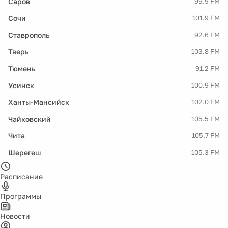
Саров
99.9 FM
Сочи
101.9 FM
Ставрополь
92.6 FM
Тверь
103.8 FM
Тюмень
91.2 FM
Усинск
100.9 FM
Ханты-Мансийск
102.0 FM
Чайковский
105.5 FM
Чита
105.7 FM
Шерегеш
105.3 FM
Расписание
Программы
Новости