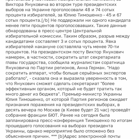
Виктора Януковича во втором туре президентских
выборов на Украине проголосовали 48 и 74 сотых
процента избирателей, за Юлию Тимошенко - 45 и 67
сотых процента.[/b] Не поддержали ни одного кандидата
менее пяти процентов проголосовавших. Такие данные
обнародованы в пресс-центре Центральной
избирательной комиссии. Таким образом, разрыв между
кандидатами составляет 3 и сотых процента. Явка
избирателей накануне составляла чуть менее 70-ти
процентов. На президентском посту Виктор Янукович
намерен, в частности, сократить штат секретариата
главы государства, сообщила журналистам соратница
Януковича по Партии регионов, Анна Герман. "Надо
сократить аппарат, чтобы больше серьёзных экспертов
работало", - сказала она и выразила уверенность в том,
что Янукович сможет сделать секретариат "более
эффективным органом, который не будет тратить так
много денег из бюджета". Премьер-министр Украины
Юлия Тимошенко, от которой Партия регионов ожидает
признания поражения на президентских выборах, в
десять вечера по Москве (в Киеве будет 21 час) проведёт
собрание фракции БЮТ. Ранее на сегодня была
запланирована пресс-конференция Тимошенко по итогам
прошедшего голосования на выборах президента
Украины, однако мероприятие было отложено без
объяснения причин. *** [b]Адрес электронной почты