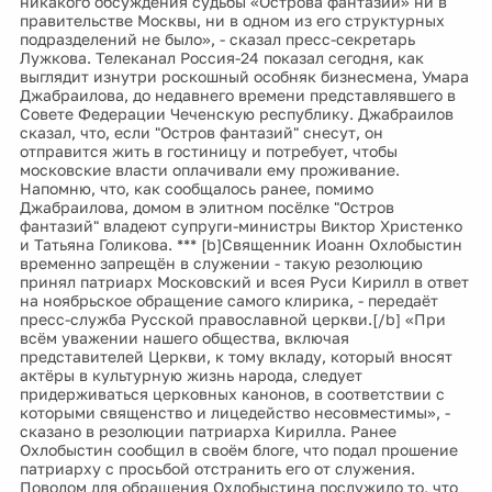
никакого обсуждения судьбы «Острова фантазий» ни в
правительстве Москвы, ни в одном из его структурных
подразделений не было», - сказал пресс-секретарь
Лужкова. Телеканал Россия-24 показал сегодня, как
выглядит изнутри роскошный особняк бизнесмена, Умара
Джабраилова, до недавнего времени представлявшего в
Совете Федерации Чеченскую республику. Джабраилов
сказал, что, если "Остров фантазий" снесут, он
отправится жить в гостиницу и потребует, чтобы
московские власти оплачивали ему проживание.
Напомню, что, как сообщалось ранее, помимо
Джабраилова, домом в элитном посёлке "Остров
фантазий" владеют супруги-министры Виктор Христенко
и Татьяна Голикова. *** [b]Священник Иоанн Охлобыстин
временно запрещён в служении - такую резолюцию
принял патриарх Московский и всея Руси Кирилл в ответ
на ноябрьское обращение самого клирика, - передаёт
пресс-служба Русской православной церкви.[/b] «При
всём уважении нашего общества, включая
представителей Церкви, к тому вкладу, который вносят
актёры в культурную жизнь народа, следует
придерживаться церковных канонов, в соответствии с
которыми священство и лицедейство несовместимы», -
сказано в резолюции патриарха Кирилла. Ранее
Охлобыстин сообщил в своём блоге, что подал прошение
патриарху с просьбой отстранить его от служения.
Поводом для обращения Охлобыстина послужило то, что