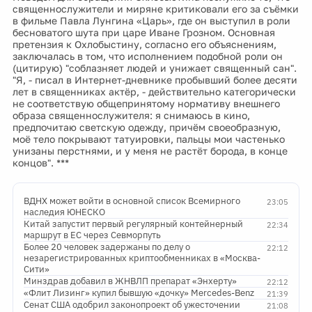
священнослужители и миряне критиковали его за съёмки
в фильме Павла Лунгина «Царь», где он выступил в роли
бесноватого шута при царе Иване Грозном. Основная
претензия к Охлобыстину, согласно его объяснениям,
заключалась в том, что исполнением подобной роли он
(цитирую) "соблазняет людей и унижает священный сан".
"Я, - писал в Интернет-дневнике пробывший более десяти
лет в священниках актёр, - действительно категорически
не соответствую общепринятому нормативу внешнего
образа священнослужителя: я снимаюсь в кино,
предпочитаю светскую одежду, причём своеобразную,
моё тело покрывают татуировки, пальцы мои частенько
унизаны перстнями, и у меня не растёт борода, в конце
концов". ***
ВДНХ может войти в основной список Всемирного
23:05
наследия ЮНЕСКО
Китай запустит первый регулярный контейнерный
22:34
маршрут в ЕС через Севморпуть
Более 20 человек задержаны по делу о
22:12
незарегистрированных криптообменниках в «Москва-
Сити»
Минздрав добавил в ЖНВЛП препарат «Энхерту»
22:12
«Флит Лизинг» купил бывшую «дочку» Mercedes-Benz
21:39
Сенат США одобрил законопроект об ужесточении
21:08