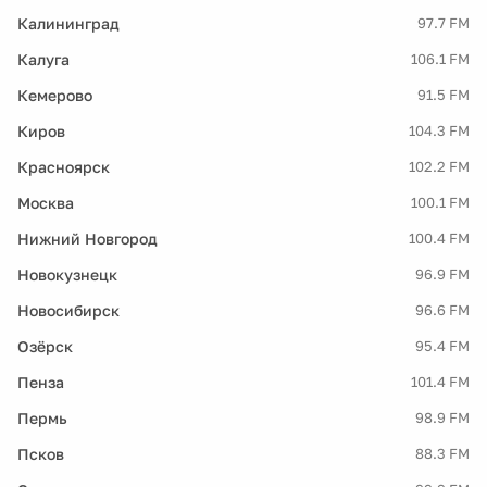
Калининград
97.7 FM
Калуга
106.1 FM
Кемерово
91.5 FM
Киров
104.3 FM
Красноярск
102.2 FM
Москва
100.1 FM
Нижний Новгород
100.4 FM
Новокузнецк
96.9 FM
Новосибирск
96.6 FM
Озёрск
95.4 FM
Пенза
101.4 FM
Пермь
98.9 FM
Псков
88.3 FM