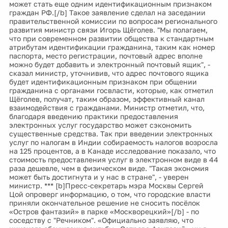
может стать еще одним идентификационным признаком
граждан РФ.[/b] Такое заявление сделал на заседании
правительственной комиссии по вопросам регионального
развития министр связи Игорь Щёголев. "Мы полагаем,
что при современном развитии общества к стандартным
атрибутам идентификации гражданина, таким как номер
паспорта, место регистрации, почтовый адрес вполне
можно будет добавить и электронный почтовый ящик", -
сказал министр, уточнивив, что адрес почтового ящика
будет идентификационным признаком при общении
гражданина с органами госвласти, которые, как отметил
Щёголев, получат, таким образом, эффективный канал
взаимодействия с гражданами. Министр отметил, что,
благодаря введению практики предоставления
электронных услуг государство может сэкономить
существенные средства. Так при введении электронных
услуг по налогам в Индии собираемость налогов возросла
на 125 процентов, а в Канаде исследование показало, что
стоимость предоставления услуг в электронном виде в 44
раза дешевле, чем в физическом виде. "Такая экономия
может быть достигнута и у нас в стране", - уверен
министр. *** [b]Пресс-секретарь мэра Москвы Сергей
Цой опроверг информацию, о том, что городские власти
приняли окончательное решение не сносить посёлок
«Остров фантазий» в парке «Москворецкий»[/b] - по
соседству с "Речником". «Официально заявляю, что