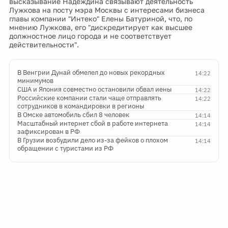
высказывание Надеждина связывают деятельность
Лужкова на посту мэра Москвы с интересами бизнеса
главы компании "Интеко" Елены Батуриной, что, по
мнению Лужкова, его "дискредитирует как высшее
должностное лицо города и не соответствует
действительности".
В Венгрии Дунай обмелел до новых рекордных
14:22
минимумов
США и Япония совместно остановили обвал иены
14:22
Российские компании стали чаще отправлять
14:22
сотрудников в командировки в регионы
В Омске автомобиль сбил 8 человек
14:14
Масштабный интернет сбой в работе интернета
14:14
зафиксирован в РФ
В Грузии возбудили дело из-за фейков о плохом
14:14
обращении с туристами из РФ