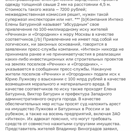
одежду толщиной свыше 2 мм на расстоянии 4,5 м.
Стоимость такого жезла — 7200 рублей;
межведомственная комиссия решит, нужен такой
супержезл инспекторам или нет. *** [b]Компания Интеко
Елены Батуриной называет "абсурдным" свое
привлечение по 100-миллиардному иску жителей
«Речника» и «Огородник» к мэру Москвы в качестве
соответчиков.[/b] Привлечение не имеет под собой ни
логических, ни законных оснований, говорится в
заявлении пресс-службы компании. «Интеко» никогда не
принимала ранее и не принимаетучастия в реализации
каких-либо инвестиционных или строительных проектов
на землях поселков «Речник» и «Огородник», –
указывается в сообщении пресс-службы. Накануне
жители поселков «Речник» и «Огородник» подали иск к
Юрию Лужкову о взыскании с 100 млрд рублей в качестве
возмещения морального и материального вреда. В
качестве соответчиков по иску также проходят Елена
Батурина, Виктор Батурин и префектура Западного
административного округа города. В качестве
обеспечительных мер истцы просят суд наложить арест
на имущество Лужкова и Батуриных в России и за
рубежом, а также на восемь предприятий, включая ЗАО
«Интеко». Их адвокат пояснил, что могут требовать
средств от совместно нажитыми супругами имущества.
Представитель жителей Владимир Виноградов заявил,