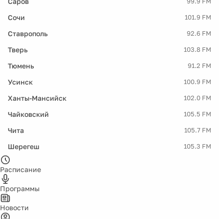
Саров
99.9 FM
Сочи
101.9 FM
Ставрополь
92.6 FM
Тверь
103.8 FM
Тюмень
91.2 FM
Усинск
100.9 FM
Ханты-Мансийск
102.0 FM
Чайковский
105.5 FM
Чита
105.7 FM
Шерегеш
105.3 FM
Расписание
Программы
Новости