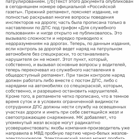
патрулированием. [/b]Текст этого документа опубликован
в сегодняшнем номере официальной «Российской
газеты». Прежний регламент, поясняет издание, не
полностью раскрывал многие вопросы поведения
инспекторов на дороге; часть была прописана только в
наставлении по ДПС под грифом «Для служебного
пользования» и нигде открыто не публиковалось. Это
вызывало сложности и нередко приводило к
недоразумениям на дорогах. Теперь, по данным издания,
если контроль за дорогой ведет наряд на патрульном
автомобиле без спецокраски, то останавливать
нарушителя он не может. Этот пункт, который,
собственно, и вызывал основные вопросы у водителей,
теперь перекочевал из служебного наставления в
общедоступный регламент. При таком контроле наряд
должен работать либо вместе с постом ДПС, либо с
нарядами на автомобилях со спецокраской, которым,
собственно, и разрешено остановить нарушителей.
Кроме того, в регламенте четко прописано, что в темное
время суток и в условиях ограниченной видимости
сотрудники ДПС должны нести службу на освещенных
участках дороги и иметь при себе светящийся жезл и
светоотражающее снаряжение. МК добавляет, что
упомянутый жезл вскоре могут радикалтно
усовершенствовать: якобы компания-производитель уже
направила в МВД пробную партию черно-белых жезлов-
электрошокеров. Электрический заряд может пробить