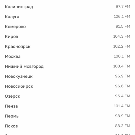
Калининград
97.7 FM
Калуга
106.1 FM
Кемерово
91.5 FM
Киров
104.3 FM
Красноярск
102.2 FM
Москва
100.1 FM
Нижний Новгород
100.4 FM
Новокузнецк
96.9 FM
Новосибирск
96.6 FM
Озёрск
95.4 FM
Пенза
101.4 FM
Пермь
98.9 FM
Псков
88.3 FM