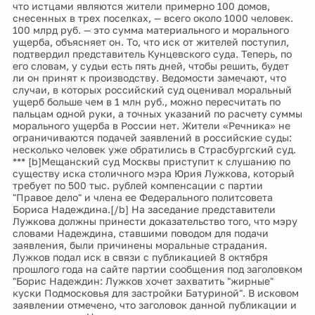
что истцами являются жители примерно 100 домов,
снесенных в трех поселках, — всего около 1000 человек.
100 млрд руб. — это сумма материального и морального
ущерба, объясняет он. То, что иск от жителей поступил,
подтвердил представитель Кунцевского суда. Теперь, по
его словам, у судьи есть пять дней, чтобы решить, будет
ли он принят к производству. Ведомости замечают, что
случаи, в которых российский суд оценивал моральный
ущерб больше чем в 1 млн руб., можно пересчитать по
пальцам одной руки, а точных указаний по расчету суммы
морального ущерба в России нет. Жители «Речника» не
ограничиваются подачей заявлений в российские суды:
несколько человек уже обратились в Страсбургский суд.
*** [b]Мещанский суд Москвы приступит к слушанию по
существу иска столичного мэра Юрия Лужкова, который
требует по 500 тыс. рублей компенсации с партии
"Правое дело" и члена ее Федерального политсовета
Бориса Надеждина.[/b] На заседание представители
Лужкова должны принести доказательство того, что мэру
словами Надеждина, ставшими поводом для подачи
заявления, были причинены моральные страдания.
Лужков подал иск в связи с публикацией 8 октября
прошлого года на сайте партии сообщения под заголовком
"Борис Надеждин: Лужков хочет захватить "жирные"
куски Подмосковья для застройки Батуриной". В исковом
заявлении отмечено, что заголовок данной публикации и