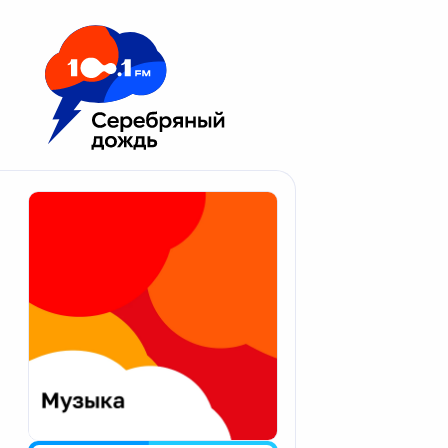
Москва 100.1 FM
Апатиты
Астрахань
Волгоград
Вологда
Екатеринбург
Иваново
Казань
Калининград
Калуга