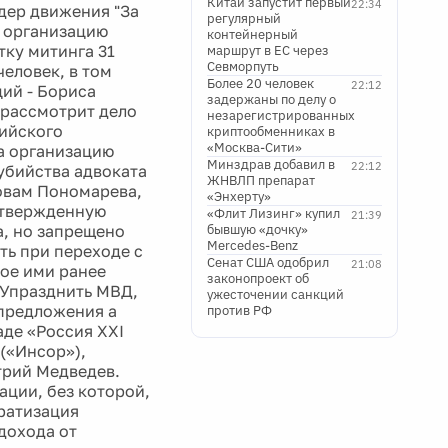
Китай запустит первый
22:34
дер движения "За
регулярный
а организацию
контейнерный
тку митинга 31
маршрут в ЕС через
Севморпуть
еловек, в том
Более 20 человек
22:12
ий - Бориса
задержаны по делу о
 рассмотрит дело
незарегистрированных
ийского
криптообменниках в
«Москва-Сити»
а организацию
Минздрав добавил в
22:12
убийства адвоката
ЖНВЛП препарат
овам Пономарева,
«Энхерту»
 утвержденную
«Флит Лизинг» купил
21:39
а, но запрещено
бывшую «дочку»
Mercedes-Benz
ть при переходе с
Сенат США одобрил
21:08
ное ими ранее
законопроект об
b]Упразднить МВД,
ужесточении санкций
 предложения а
против РФ
аде «Россия XXI
(«Инсор»),
трий Медведев.
ации, без которой,
ратизация
дохода от