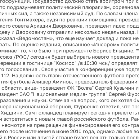
госфункций. Государство должно стать арбитром при 
что подразумевает политический плюрализм, соревнова
зличных сил, а также независимый суд. По словам члена
гения Гонтмахера, судя по реакции помощника президе
кого совета Аркадия Дворковича, президент идею под
деву и Дворковичу отправили несколько недель назад.
казал «Ведомостям», что еще изучает доклад и пока не
ать. По оценке издания, описанное «Инсором» полити
оминает то, что было при президенте Борисе Ельцине. *
союз /РФС/ сегодня будет выбирать нового президента
еренции в гостинице "Космос" /в 10:30 мск/ определят 
го голосования . Свое участие в конференции уже подт
з 112. На должность главы отечественного футбола прет
тия футбола Алишер Аминов, председатель федерации
 области, вице- президент ФК "Волга" Сергей Кузьмин и
резидент ЗАО "Национальная медиа- группа" Сергей Фур
азования и науки. Отвечая на вопрос, кого он хотел бы
енера национальной сборной, Фурсенко ответил, что т
с Хиддинк. Сам голландец планирует сегодня прилететь 
 встретиться с новым главой российского футбола. Ра
о, несмотря на прекращение финансирования его контра
 его после истечения в июне 2010 года, однако любые в
й в России или другой стране будет решать только пос