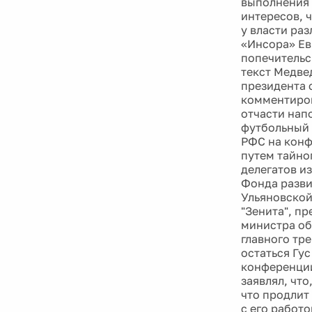
выполнения 
интересов, 
у власти ра
«Инсора» Ев
попечительс
текст Медве
президента с
комментиров
отчасти нап
футбольный 
РФС на конф
путем тайно
делегатов и
Фонда разви
Ульяновской
"Зенита", п
министра обр
главного тр
остаться Гу
конференции
заявлял, чт
что продлит
с его работо