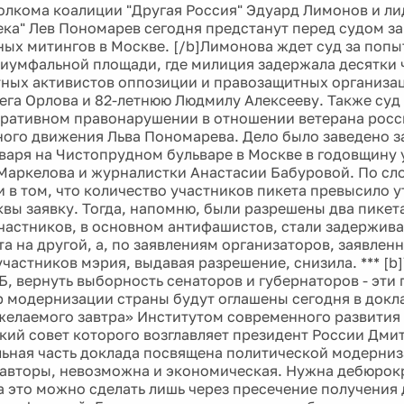
полкома коалиции "Другая Россия" Эдуард Лимонов и ли
ека" Лев Пономарев сегодня предстанут перед судом з
ых митингов в Москве. [/b]Лимонова ждет суд за попы
риумфальной площади, где милиция задержала десятки ч
тных активистов оппозиции и правозащитных организац
ега Орлова и 82-летнюю Людмилу Алексееву. Также суд
ративном правонарушении в отношении ветерана росс
ого движения Льва Пономарева. Дело было заведено з
нваря на Чистопрудном бульваре в Москве в годовщину 
Маркелова и журналистки Анастасии Бабуровой. По сл
и в том, что количество участников пикета превысило
вы заявку. Тогда, напомню, были разрешены два пикет
участников, в основном антифашистов, стали задержива
та на другой, а, по заявлениям организаторов, заявлен
участников мэрия, выдавая разрешение, снизила. *** [
, вернуть выборность сенаторов и губернаторов - эти
р модернизации страны будут оглашены сегодня в докл
 желаемого завтра» Институтом современного развития 
кий совет которого возглавляет президент России Дми
льная часть доклада посвящена политической модерниз
авторы, невозможна и экономическая. Нужна дебюрок
а это можно сделать лишь через пресечение получения 