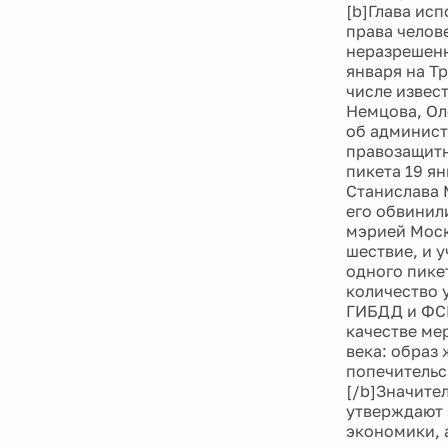
[b]Глава ис
права челов
неразрешенн
января на Т
числе извес
Немцова, Ол
об админист
правозащитн
пикета 19 я
Станислава 
его обвинил
мэрией Моск
шествие, и 
одного пике
количество 
ГИБДД и ФСБ
качестве ме
века: образ
попечительс
[/b]Значите
утверждают 
экономики, 