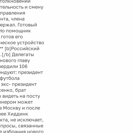
столкновении
тельность и смену
 правления
нта, члена
держал. Готовый
 Но помощник
 готов его
ческое устройство
** [b]Российский
.[/b] Делегаты
нового главу
вердили 106
ендуют: президент
 футбола
 экс- президент
сенко, брат
 видеть на посту
ренером может
в Москву и после
нее Хиддинк
кта, не исключает,
опросы, связанные
ле избрания нового