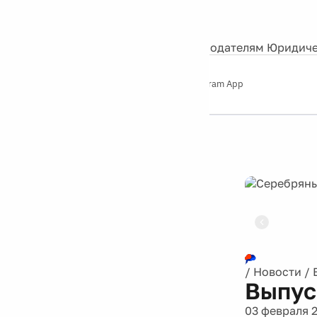
События
Контакты
О нас
Экскурсии
Silver Studio
Рекламодателям
Юридиче
Слушайте
App Store
Google Play
Telegram App
Серебряный
дождь
12+
Реклама
/
Новости
/
Выпус
03 февраля 