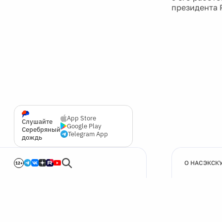
президента 
App Store
Слушайте
Google Play
Серебряный
Telegram App
дождь
О НАС
ЭКСК
12+