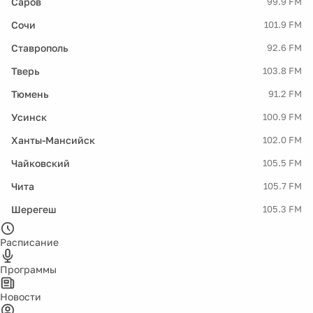
Саров
99.9 FM
Сочи
101.9 FM
Ставрополь
92.6 FM
Тверь
103.8 FM
Тюмень
91.2 FM
Усинск
100.9 FM
Ханты-Мансийск
102.0 FM
Чайковский
105.5 FM
Чита
105.7 FM
Шерегеш
105.3 FM
Расписание
Программы
Новости