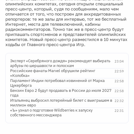
олимпийских комитетах, сегодня открыли специальный
пресс-центр, который, судя по сообщениям, мало чем
отличается от того, что построен для аккредитованных
репортеров: те же залы для интервью, тот же бесплатный
Интернет, места для телевключений, кабины
радиокомментаторов. Точно так же в пресс-центр будут
приглашать спортсменов и представителей олимпийских
комитетов. Новый пресс-центр разместился в 10 минутах
ходьбы от Главного пресс-центра Игр.
Эксперт «Серебряного дождя» рекомендует выбирать
23:04
арбузы по шершавости и полоскам
Российские фанаты Marvel обрушили рейтинг
22:59
«Колобка»
Парламент Индии потребовал извинений от Марка
22:58
Цукерберга
Бензин Евро 2 будут продавать в России до июля 2027
22:58
года
Итальянец выбросил лотерейный билет с выигрышем в
22:32
миллион евро
«Ъ» узнал о подготовке Wildberries к запуску
22:31
собственного мессенджера