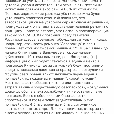
необходимо учитывать износ заменяемых при ремонте
деталей, узлов и агрегатов. При этом на эти детали не
может начисляться износ свыше 80% их стоимости.
Порядок определения размера убытков должно будет
установить правительство. ИФ поясняет, что
автостраховщиков не устроила серия судебных решений,
принуждавших оплачивать восстановительный ремонт по
принципу "новое за старое", что названо противоречащим
закону об ОСАГО. Как поясняли представители
Росстрахнадзора, возникает абсурдная ситуация., когда,
например, стоимость ремонта "Запорожца" в разы
превышает стоимость самой машины. *** [b]За 10 дней до
начала Олимпиады в Ванкувере в городе начали
действовать 10 тысяч камер видеонаблюдения; [/b]
информация с них будет стекаться в единый центр в
пригороде Ричмонд, где за ситуацией будут постоянно
следить несколько десятков операторов, а сотрудники
"группы реагирования" - отслеживать перемещения
полицейских, пожарных и машин "скорой помощи".
Местные власти обещают, что ни один инцидент,
затрагивающий общественную безопасность, - от уличной
драки до сбоя в электроснабжении - не останется вне
контроля. Всего в обеспечении безопасности
спортсменов и гостей будут задействованы 6 тыс
полицейских, 4,5 тыс военных и 5 тыс сотрудников
частных охранных фирм. Для журналистов, которые не
смогли аккредитоваться на Олимпиаду в национальных