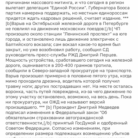
причинами массового митинга, и что сегодня в регион
вылетает делегация "Единой России". Губернатора Бооса
партия намерена поддержать, но местным единороссам
придется ждать кадровых решений, считает издание. ***
[b]Взрыв на Октябрьской железной дороге в Петербурге
не повлиял на движение московских поездов:[/b] ЧП
произошло около станции "Ленинский проспект" на юге
города, и остановлено лишь движение электричек с
Балтийского вокзала; сам вокзал какое-то время был
закрыт, но уже возобновил работу, сообщил СД
руководитель пресс-службы РЖД Дмитрий Перцев.
Мощность устройства, сработавшего сегодня на железной
дороге, оценивается в 200-400 граммов тротила,
сообщили в Северо-западной прокуратуре на транспорте.
Взрыв произошел примерно в половине пятого утра, когда
мимо проходила дрезина, водитель которой получил
травму ноги; других пострадавших нет. На месте осталась
воронка, часть путей повреждена, из-за чего движение по
этому участку остановлено, возможно, на весь день. Пока
ни прокуратура, ни ОЖД не называют версий
произшедшего. *** [b] Президент Дмитрий Медведев
подписал изменения в Федеральный закон "Об
обязательном страховании автогражданской
ответственности,[/b] принятый ГосДумой и одобренный
Советом Федерации. Согласно изменениям, при
определении размера подлежащих возмещению убытков