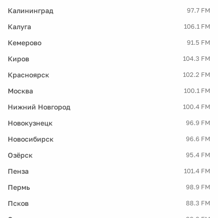
Калининград
97.7 FM
Калуга
106.1 FM
Кемерово
91.5 FM
Киров
104.3 FM
Красноярск
102.2 FM
Москва
100.1 FM
Нижний Новгород
100.4 FM
Новокузнецк
96.9 FM
Новосибирск
96.6 FM
Озёрск
95.4 FM
Пенза
101.4 FM
Пермь
98.9 FM
Псков
88.3 FM