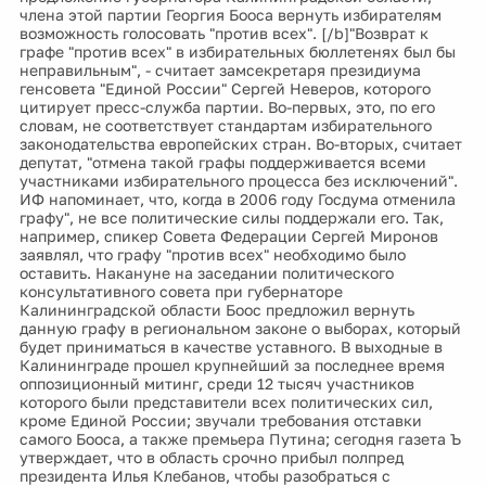
члена этой партии Георгия Бооса вернуть избирателям
возможность голосовать "против всех". [/b]"Возврат к
графе "против всех" в избирательных бюллетенях был бы
неправильным", - считает замсекретаря президиума
генсовета "Единой России" Сергей Неверов, которого
цитирует пресс-служба партии. Во-первых, это, по его
словам, не соответствует стандартам избирательного
законодательства европейских стран. Во-вторых, считает
депутат, "отмена такой графы поддерживается всеми
участниками избирательного процесса без исключений".
ИФ напоминает, что, когда в 2006 году Госдума отменила
графу", не все политические силы поддержали его. Так,
например, спикер Совета Федерации Сергей Миронов
заявлял, что графу "против всех" необходимо было
оставить. Накануне на заседании политического
консультативного совета при губернаторе
Калининградской области Боос предложил вернуть
данную графу в региональном законе о выборах, который
будет приниматься в качестве уставного. В выходные в
Калининграде прошел крупнейший за последнее время
оппозиционный митинг, среди 12 тысяч участников
которого были представители всех политических сил,
кроме Единой России; звучали требования отставки
самого Бооса, а также премьера Путина; сегодня газета Ъ
утверждает, что в область срочно прибыл полпред
президента Илья Клебанов, чтобы разобраться с