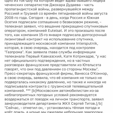
одно из ток-шоу на котором ведёт вдова бывшего лидера
чеченских сепаратистов Джохара Дудаева - часть
пропагандистской войны, развернувшейся между
Россией и Грузией со времён пятидневной войны августа
2008-го года. Сегодня - в день, когда Россия и Южная
Осетия подписали соглашение о безвизовом режиме, -
телеканал заявил, что вещание прекращено спутниковым
оператором, компанией Eutelsat. И это произошло после
того, как компания 15-го января подписала долгосрочный
лизинговый контракт на использование спутника,
принадлежащего московской компании Intersputnik,
которая, в свою очередь, находится под контролем
"Газпрома". Как заявила глава службы информации
телеканала Первый Кавказский, Катя Котрикадзе, "у нас
нет официального подтверждения, но в частных
разговорах французские представители из Ютельсэта
говорят, что они под давлением со стороны Москвы".
Пресс-секретарь французской фирмы, Ванесса О'Коннор,
в свою очередь, заявила, что её компания не только не
подвергалась никакому давлению, но также и никогда не
подписывала контракта с грузинской телевещательной
компанией. *** [b]Московским автомобилистам из-за
неблагоприятных погодных условий рекомендуется
воздержаться от поездок на личном транспорте, заявил
замруководителя департамента ЖКХ Сергей Титов.[/b]
"Сейчас, - отметил он, - установилась тёплая погода и
идёт дождь, а ночью мы ожидаем небольшие заморозки,