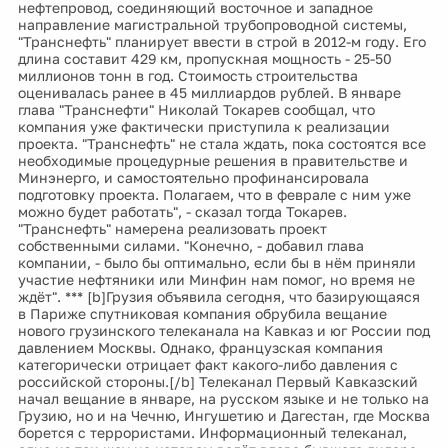
нефтепровод, соединяющий восточное и западное
направление магистральной трубопроводной системы,
"Транснефть" планирует ввести в строй в 2012-м году. Его
длина составит 429 км, пропускная мощность - 25-50
миллионов тонн в год. Стоимость строительства
оценивалась ранее в 45 миллиардов рублей. В январе
глава "Транснефти" Николай Токарев сообщал, что
компания уже фактически приступила к реализации
проекта. "Транснефть" не стала ждать, пока состоятся все
необходимые процедурные решения в правительстве и
Минэнерго, и самостоятельно профинансировала
подготовку проекта. Полагаем, что в феврале с ним уже
можно будет работать", - сказал тогда Токарев.
"Транснефть" намерена реализовать проект
собственными силами. "Конечно, - добавил глава
компании, - было бы оптимально, если бы в нём приняли
участие нефтяники или Минфин нам помог, но время не
ждёт". *** [b]Грузия объявила сегодня, что базирующаяся
в Париже спутниковая компания обрубила вещание
нового грузинского телеканала на Кавказ и юг России под
давлением Москвы. Однако, французская компания
категорически отрицает факт какого-либо давления с
российской стороны.[/b] Телеканал Первый Кавказский
начал вещание в январе, на русском языке и не только на
Грузию, но и на Чечню, Ингушетию и Дагестан, где Москва
борется с террористами. Информационный телеканал,