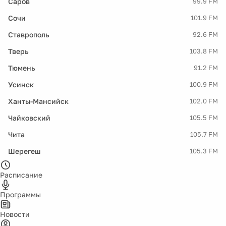
Саров
99.9 FM
Сочи
101.9 FM
Ставрополь
92.6 FM
Тверь
103.8 FM
Тюмень
91.2 FM
Усинск
100.9 FM
Ханты-Мансийск
102.0 FM
Чайковский
105.5 FM
Чита
105.7 FM
Шерегеш
105.3 FM
Расписание
Программы
Новости