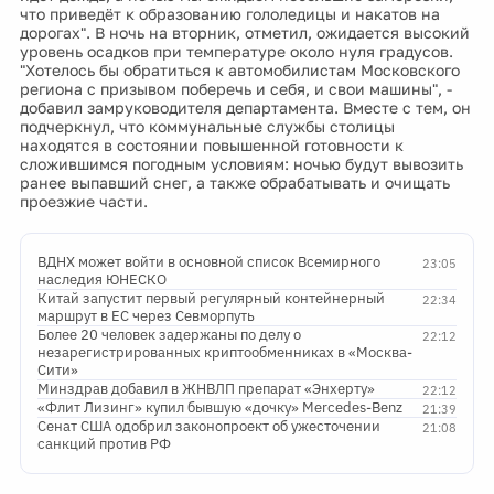
что приведёт к образованию гололедицы и накатов на
дорогах". В ночь на вторник, отметил, ожидается высокий
уровень осадков при температуре около нуля градусов.
"Хотелось бы обратиться к автомобилистам Московского
региона с призывом поберечь и себя, и свои машины", -
добавил замруководителя департамента. Вместе с тем, он
подчеркнул, что коммунальные службы столицы
находятся в состоянии повышенной готовности к
сложившимся погодным условиям: ночью будут вывозить
ранее выпавший снег, а также обрабатывать и очищать
проезжие части.
ВДНХ может войти в основной список Всемирного
23:05
наследия ЮНЕСКО
Китай запустит первый регулярный контейнерный
22:34
маршрут в ЕС через Севморпуть
Более 20 человек задержаны по делу о
22:12
незарегистрированных криптообменниках в «Москва-
Сити»
Минздрав добавил в ЖНВЛП препарат «Энхерту»
22:12
«Флит Лизинг» купил бывшую «дочку» Mercedes-Benz
21:39
Сенат США одобрил законопроект об ужесточении
21:08
санкций против РФ