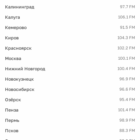
Калининград
97.7 FM
Калуга
106.1 FM
Кемерово
91.5 FM
Киров
104.3 FM
Красноярск
102.2 FM
Москва
100.1 FM
Нижний Новгород
100.4 FM
Новокузнецк
96.9 FM
Новосибирск
96.6 FM
Озёрск
95.4 FM
Пенза
101.4 FM
Пермь
98.9 FM
Псков
88.3 FM