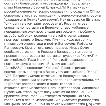
составит более десяти миллиардов долларов, заявил
глава Минэнерго Сергей Шматко.[/b] Ратификация
российско-венесуэльского соглашения о создании СП по
освоению этого месторождения с венесуэльской стороны
"ожидается в ближайшее время". Как выразился Шматко,
"они сами в этом заинтересованы". Россия готова
оперативно поставить в Венесуэлу газотурбинные
передвижные электростанции для решения проблем с
выработкой электроэнергии в этой стране, заявил
премьер-министр Владимир Путин в ходе встречи с
министром энергетики и нефти Венесуэлы Рафаэлем
Рамиресом. Кроме того, вице-премьер Игорь Сечин
сообщил сегодня, что Россия и Венесуэла намерены
провести переговоры по поставке грузовиков "КамАЗ" и
автомобилей "Лада-Калина". Речь идёт о завершении
поставки двух с половиной тысяч автомобилей
"АвтоВАЗа", в основном "Калины". Рассматривается
возможность экспорта в Венесуэлу автомобилей "Нива" и
"УАЗ-Патриот". Сечин отметил, что Венесуэла сама
заявила о желании закупить российские автомобили. ***
[b]Проект распоряжения о проектировании и
строительстве магистрального нефтепровода "Заполярье-
Пурпе-Самотлор" будет обсуждаться на совещании в
правительстве России четвёртого февраля. Об этом
говорится в плане мероприятий с участием руководства
Минфина, размещённом на сайте министерства.[/b] Этот