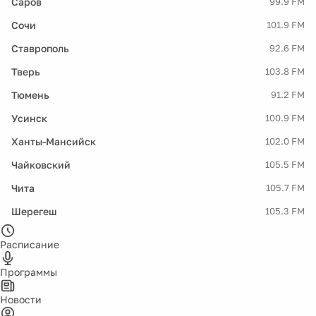
Саров
99.9 FM
Сочи
101.9 FM
Ставрополь
92.6 FM
Тверь
103.8 FM
Тюмень
91.2 FM
Усинск
100.9 FM
Ханты-Мансийск
102.0 FM
Чайковский
105.5 FM
Чита
105.7 FM
Шерегеш
105.3 FM
Расписание
Программы
Новости