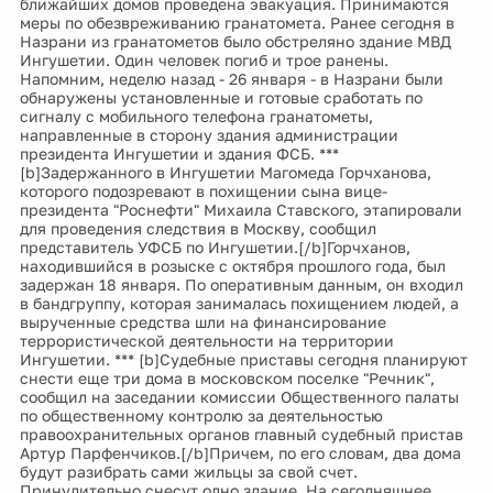
ближайших домов проведена эвакуация. Принимаются
меры по обезвреживанию гранатомета. Ранее сегодня в
Назрани из гранатометов было обстреляно здание МВД
Ингушетии. Один человек погиб и трое ранены.
Напомним, неделю назад - 26 января - в Назрани были
обнаружены установленные и готовые сработать по
сигналу с мобильного телефона гранатометы,
направленные в сторону здания администрации
президента Ингушетии и здания ФСБ. ***
[b]Задержанного в Ингушетии Магомеда Горчханова,
которого подозревают в похищении сына вице-
президента "Роснефти" Михаила Ставского, этапировали
для проведения следствия в Москву, сообщил
представитель УФСБ по Ингушетии.[/b]Горчханов,
находившийся в розыске с октября прошлого года, был
задержан 18 января. По оперативным данным, он входил
в бандгруппу, которая занималась похищением людей, а
вырученные средства шли на финансирование
террористической деятельности на территории
Ингушетии. *** [b]Судебные приставы сегодня планируют
снести еще три дома в московском поселке "Речник",
сообщил на заседании комиссии Общественного палаты
по общественному контролю за деятельностью
правоохранительных органов главный судебный пристав
Артур Парфенчиков.[/b]Причем, по его словам, два дома
будут разибрать сами жильцы за свой счет.
Принудительно снесут одно здание. На сегодняшнее