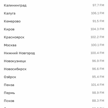
Калининград
97.7 FM
Калуга
106.1 FM
Кемерово
91.5 FM
Киров
104.3 FM
Красноярск
102.2 FM
Москва
100.1 FM
Нижний Новгород
100.4 FM
Новокузнецк
96.9 FM
Новосибирск
96.6 FM
Озёрск
95.4 FM
Пенза
101.4 FM
Пермь
98.9 FM
Псков
88.3 FM