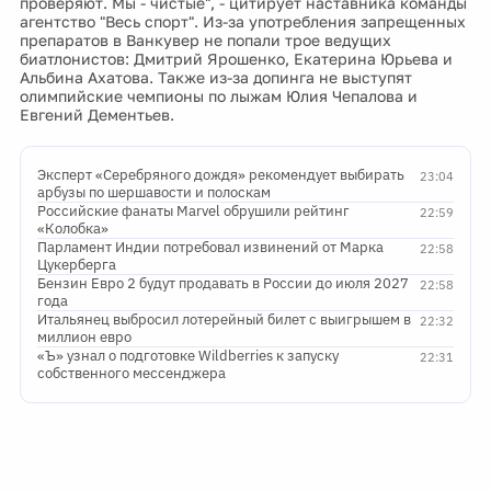
проверяют. Мы - чистые", - цитирует наставника команды
агентство "Весь спорт". Из-за употребления запрещенных
препаратов в Ванкувер не попали трое ведущих
биатлонистов: Дмитрий Ярошенко, Екатерина Юрьева и
Альбина Ахатова. Также из-за допинга не выступят
олимпийские чемпионы по лыжам Юлия Чепалова и
Евгений Дементьев.
Эксперт «Серебряного дождя» рекомендует выбирать
23:04
арбузы по шершавости и полоскам
Российские фанаты Marvel обрушили рейтинг
22:59
«Колобка»
Парламент Индии потребовал извинений от Марка
22:58
Цукерберга
Бензин Евро 2 будут продавать в России до июля 2027
22:58
года
Итальянец выбросил лотерейный билет с выигрышем в
22:32
миллион евро
«Ъ» узнал о подготовке Wildberries к запуску
22:31
собственного мессенджера