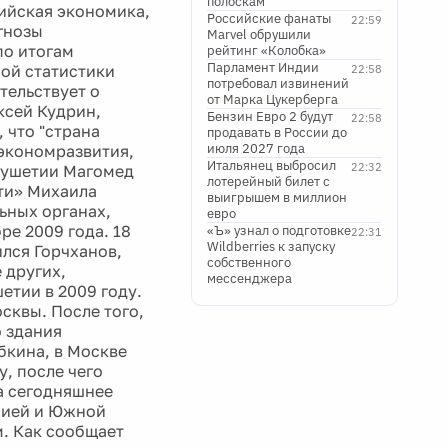
полоскам
сийская экономика,
Российские фанаты
22:59
огнозы
Marvel обрушили
по итогам
рейтинг «Колобка»
Парламент Индии
ной статистики
22:58
потребовал извинений
тельствует о
от Марка Цукерберга
ксей Кудрин,
Бензин Евро 2 будут
22:58
 что "страна
продавать в России до
июля 2027 года
нэкономразвития,
Итальянец выбросил
22:32
нгушетии Магомед
лотерейный билет с
ти» Михаила
выигрышем в миллион
ьных органах,
евро
ре 2009 года. 18
«Ъ» узнал о подготовке
22:31
Wildberries к запуску
лся Горчханов,
собственного
 других,
мессенджера
етии в 2009 году.
сквы. После того,
 здания
бкина, в Москве
, после чего
на сегодняшнее
сией и Южной
м. Как сообщает