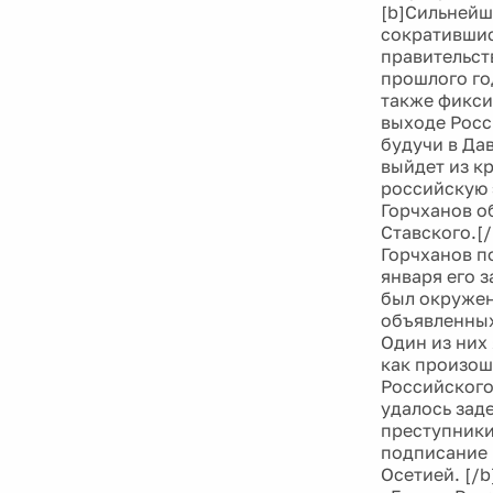
[b]Сильнейш
сократившис
правительст
прошлого го
также фикси
выходе Росс
будучи в Да
выйдет из кр
российскую 
Горчханов о
Ставского.[
Горчханов п
января его 
был окружен
объявленных
Один из них
как произош
Российского
удалось зад
преступники
подписание 
Осетией. [/