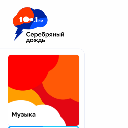
Москва 100.1 FM
Апатиты
Астрахань
Волгоград
Вологда
Екатеринбург
Иваново
Казань
Калининград
Калуга