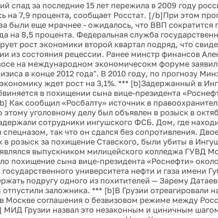
ий спад за последние 15 лет пережила в 2009 году рос
ь на 7,9 процента, сообщает Росстат. [/b]При этом пр
ва были еще мрачнее - ожидалось, что ВВП сократится 
да на 8,5 процента. Федеральная служба государствен
рует рост экономики второй квартал подряд, что свиде
ии из состояния рецессии. Ранее минстр финансов Але
восе на международном экономичесокм форуме заявил,
изиса в конце 2012 года". В 2010 году, по прогнозу Ми
экономику ждет рост на 3,1%. *** [b]Задержанный в И
бвиняется в похищении сына вице-президента «Роснеф
/b] Как сообщил «Росбалту» источник в правоохранител
о этому уголовному делу был объявлен в розыск в октяб
задержали сотрудники ингушского ФСБ. Дом, где находи
 спецназом, так что он сдался без сопротивления. Двое
 в розыск за похищение Ставского, были убиты в Ингуш
 являлся выпускником милицейского колледжа ГУВД Мо
ло похищение сына вице-президента «Роснефти» около
 государственного университета нефти и газа имени Гу
ержать подругу одного из похитителей — Зарему Датаеву
 отпустили заложника. *** [b]В Грузии отреагировали 
в Москве соглашения о безвизовом режиме между Рос
b] МИД Грузии назвал это незаконным и циничным шаго