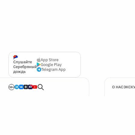
App Store
Слушайте
Google Play
Серебряный
Telegram App
дождь
О НАС
ЭКСК
12+