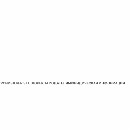
УРСИИ
SILVER STUDIO
РЕКЛАМОДАТЕЛЯМ
ЮРИДИЧЕСКАЯ ИНФОРМАЦИЯ