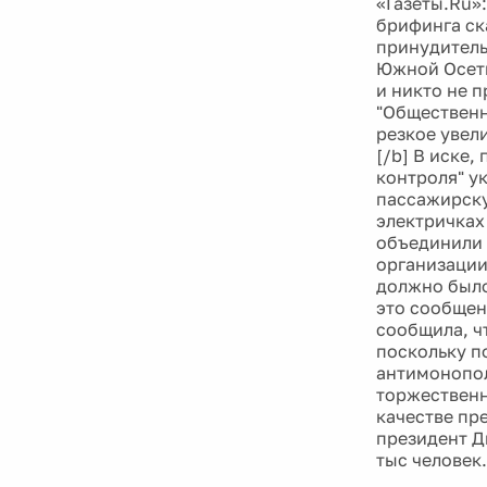
«Газеты.Ru»
брифинга ск
принудитель
Южной Осети
и никто не 
"Общественн
резкое увел
[/b] В иске
контроля" у
пассажирску
электричках
объединили 
организации
должно было
это сообщен
сообщила, ч
поскольку п
антимонопол
торжественн
качестве пр
президент Д
тыс человек.