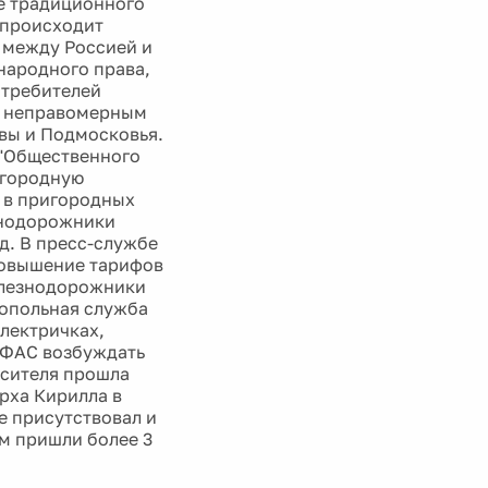
е традиционного
 происходит
 между Россией и
народного права,
отребителей
в неправомерным
вы и Подмосковья.
 "Общественного
игородную
 в пригородных
знодорожники
д. В пресс-службе
 повышение тарифов
Железнодорожники
нопольная служба
лектричках,
и ФАС возбуждать
асителя прошла
рха Кирилла в
е присутствовал и
м пришли более 3