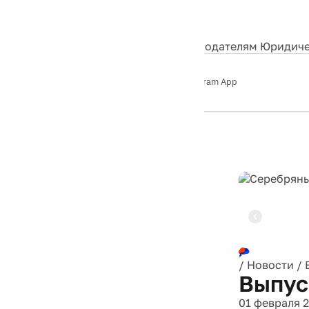
События
Контакты
О нас
Экскурсии
Silver Studio
Рекламодателям
Юридиче
Слушайте
App Store
Google Play
Telegram App
Серебряный
дождь
12+
Реклама
/
Новости
/
Выпус
01 февраля 