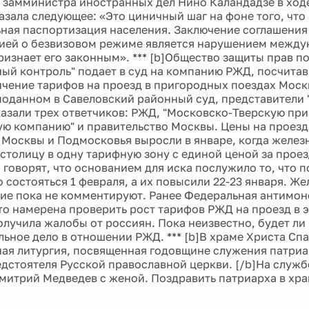
: замминистра иностранных дел Нино Каландадзе в ход
азала следующее: «Это циничный шаг на фоне того, что
ная паспортизация населения. Заключение соглашения
ей о безвизовом режиме является нарушением между
признает его законным». *** [b]Общество защиты прав п
ый контроль" подает в суд на компанию РЖД, посчита
ичение тарифов на проезд в пригородных поездах Моск
, поданном в Савеловский районный суд, представители
казали трех ответчиков: РЖД, "Московско-Тверскую пр
ю компанию" и правительство Москвы. Цены на проезд
 Москвы и Подмосковья выросли в январе, когда желе
столицу в одну тарифную зону с единой ценой за проез
 говорят, что основанием для иска послужило то, что
 состояться 1 февраля, а их повысили 22-23 января. 
ие пока не комментируют. Ранее Федеральная антимо
то намерена проверить рост тарифов РЖД на проезд в э
олучила жалобы от россиян. Пока неизвестно, будет л
ьное дело в отношении РЖД. *** [b]В храме Христа Сп
ая литургия, посвященная годовщине служения патриа
едстоятеля Русской православной церкви. [/b]На служб
митрий Медведев с женой. Поздравить патриарха в хра