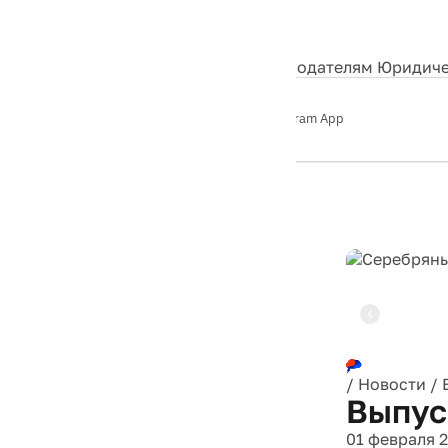
События
Контакты
О нас
Экскурсии
Silver Studio
Рекламодателям
Юридиче
Слушайте
App Store
Google Play
Telegram App
Серебряный
дождь
12+
Реклама
/
Новости
/
Выпус
01 февраля 