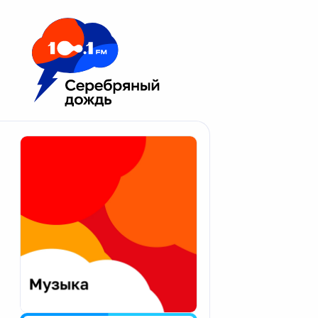
Москва 100.1 FM
Апатиты
Астрахань
Волгоград
Вологда
Екатеринбург
Иваново
Казань
Калининград
Калуга