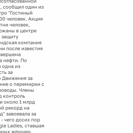
несогласованной
Ф, сообщил один из
тро "Гостиный
00 человек. Акция
отни человек,
ржаны в центре
 защиту
ландская компания
ии после известия
совершена
а нефти. По
 одна из
сть за
о Движения за
ние о перемирии с
роводы. Члены
д контроль
и около 1 млрд
ый рекорд на
д" завоевала за
- чего досих пор
le Ladies, ставшая
енных женщин.