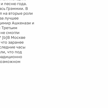
и песню года.
ась Грэммии. В
л на вторые роли
 за лучшее
димир Ашкенази и
и Третьим
не смогли
* [b]В Москве
что заранее
оследние часы
ли, что под
традиционно
 возможном