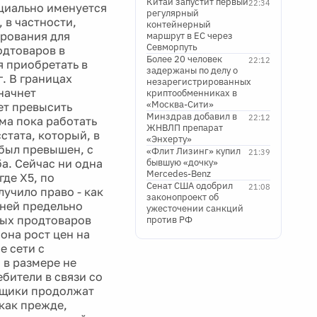
Китай запустит первый
22:34
ициально именуется
регулярный
 в частности,
контейнерный
ирования для
маршрут в ЕС через
Севморпуть
одтоваров в
Более 20 человек
22:12
я приобретать в
задержаны по делу о
. В границах
незарегистрированных
начнет
криптообменниках в
«Москва-Сити»
ет превысить
Минздрав добавил в
22:12
ма пока работать
ЖНВЛП препарат
стата, который, в
«Энхерту»
 был превышен, с
«Флит Лизинг» купил
21:39
а. Сейчас ни одна
бывшую «дочку»
Mercedes-Benz
где Х5, по
Сенат США одобрил
21:08
учило право - как
законопроект об
дней предельно
ужесточении санкций
мых продтоваров
против РФ
она рост цен на
е сети с
 в размере не
бители в связи со
авщики продолжат
 как прежде,