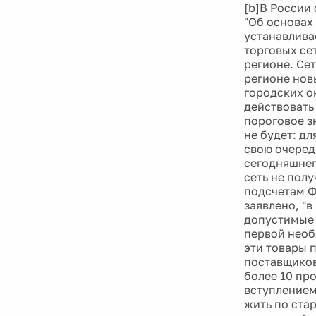
[b]В России
"Об основах 
устанавлива
торговых се
регионе. Се
регионе нов
городских о
действовать
пороговое з
не будет: д
свою очеред
сегодняшнег
сеть не полу
подсчетам Ф
заявлено, "в
допустимые 
первой необ
эти товары 
поставщиков
более 10 пр
вступлением
жить по ста