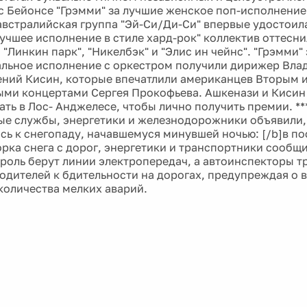
с Бейонсе "Грэмми" за лучшие женское поп-исполнение 
встралийская группа "Эй-Си/Ди-Си" впервые удостоил
лучшее исполнение в стиле хард-рок" коллектив оттесни
 "Линкин парк", "Никелбэк" и "Элис ин чейнс". "Грэмми"
льное исполнение с оркестром получили дирижер Вла
ений Кисин, которые впечатлили американцев Вторым 
ми концертами Сергея Прокофьева. Ашкенази и Кисин 
ать в Лос- Анджелесе, чтобы лично получить премии. **
е службы, энергетики и железнодорожники объявили, 
сь к снегопаду, начавшемуся минувшей ночью: [/b]в п
орка снега с дорог, энергетики и транспортники сообщи
роль берут линии электропередач, а автоинспекторы 
одителей к бдительности на дорогах, предупреждая о
количества мелких аварий.