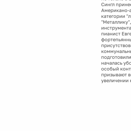
Сингл прине
Американо-а
категории "
"Металлику",
инструмента
пианист Евг
фортепьянны
присутствов
коммунальны
подготовили
началась уб
особый конт
призывают в
увеличении 