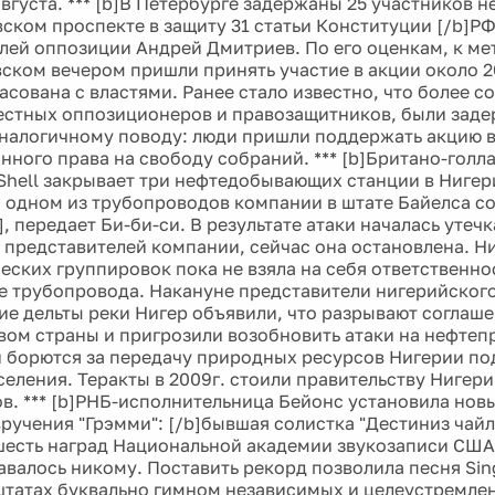
августа. *** [b]В Петербурге задержаны 25 участников 
вском проспекте в защиту 31 статьи Конституции [/b]Р
лей оппозиции Андрей Дмитриев. По его оценкам, к ме
вском вечером пришли принять участие в акции около 2
асована с властями. Ранее стало известно, что более с
естных оппозиционеров и правозащитников, были заде
налогичному поводу: люди пришли поддержать акцию в
нного права на свободу собраний. *** [b]Британо-гол
 Shell закрывает три нефтедобывающих станции в Нигер
на одном из трубопроводов компании в штате Байелса 
, передает Би-би-си. В результате атаки началась утечк
представителей компании, сейчас она остановлена. Ни
еских группировок пока не взяла на себя ответственно
 трубопровода. Накануне представители нигерийског
е дельты реки Нигер объявили, что разрывают соглаше
вом страны и пригрозили возобновить атаки на нефтеп
 борются за передачу природных ресурсов Нигерии по
селения. Теракты в 2009г. стоили правительству Нигери
ов. *** [b]РНБ-исполнительница Бейонс установила нов
ручения "Грэмми": [/b]бывшая солистка "Дестиниз чайл
шесть наград Национальной академии звукозаписи США 
авалось никому. Поставить рекорд позволила песня Sing
 штатах буквально гимном независимых и целеустремл