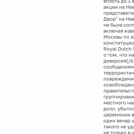
вплоть до 1 
акции на Не
представите
Двор" на Не
не была согл
включая изв
Москвы по а
конституцио
Royal Dutch
о том, что 
диверсия[/b]
сообщениям 
террористич
повреждение
освобождени
правительст
группировки
местного на
долл. убытк
церемонии в
один вечер 
такого не уд
не только в