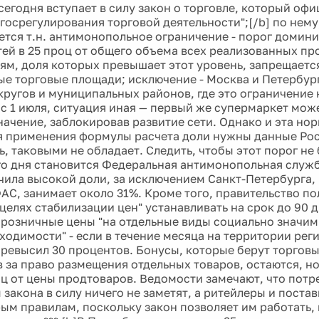
 сегодня вступает в силу закон о торговле, который оф
госрегулирования торговой деятельности";[/b] по нему,
ется т.н. антимонопольное ограничение - порог домин
тей в 25 проц от общего объема всех реализованных пр
тям, доля которых превышает этот уровень, запрещаетс
ые торговые площади; исключение - Москва и Петербург
кругов и муниципальных районов, где это ограничение 
 с 1 июля, ситуация иная — первый же супермаркет мож
начение, заблокировав развитие сети. Однако и эта нор
ля применения формулы расчета доли нужны данные Рос
ь, таковыми не обладает. Следить, чтобы этот порог не
о дня становится Федеральная антимонопольная служб
чила высокой доли, за исключением Санкт-Петербурга, 
АС, занимает около 31%. Кроме того, правительство пол
 целях стабилизации цен" устанавливать на срок до 90 
розничные цены "на отдельные виды социально значи
ходимости" - если в течение месяца на территории реги
превысил 30 процентов. Бонусы, которые берут торговы
 за право размещения отдельных товаров, остаются, но
оц от цены продтоваров. Ведомости замечают, что потре
 закона в силу ничего не заметят, а ритейлеры и пост
рым правилам, поскольку закон позволяет им работать,