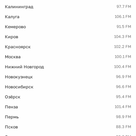
Калининград
97.7 FM
Калуга
106.1 FM
Кемерово
91.5 FM
Киров
104.3 FM
Красноярск
102.2 FM
Москва
100.1 FM
Нижний Новгород
100.4 FM
Новокузнецк
96.9 FM
Новосибирск
96.6 FM
Озёрск
95.4 FM
Пенза
101.4 FM
Пермь
98.9 FM
Псков
88.3 FM