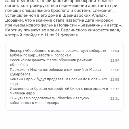
залог в $4,5 млн. Швейцарские правоохранительные
органы контролируют все перемещения арестанта при
помощи специального браслета и системы слежения,
установленной в его доме в Швейцарских Альпах.
Добавим, что накануне стала известна дата мировой
премьеры нового фильма Полански «Безымянный автор».
Картину покажут во время Берлинского кинофестиваля,
который пройдет с 11 по 21 февраля.
Эксперт «Серебряного дождя» рекомендует выбирать
23:04
арбузы по шершавости и полоскам
Российские фанаты Marvel обрушили рейтинг
22:59
«Колобка»
Парламент Индии потребовал извинений от Марка
22:58
Цукерберга
Бензин Евро 2 будут продавать в России до июля 2027
22:58
года
Итальянец выбросил лотерейный билет с выигрышем в
22:32
миллион евро
«Ъ» узнал о подготовке Wildberries к запуску
22:31
собственного мессенджера