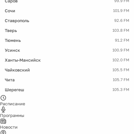
Саров
99.9 FM
Сочи
101.9 FM
Ставрополь
92.6 FM
Тверь
103.8 FM
Тюмень
91.2 FM
Усинск
100.9 FM
Ханты-Мансийск
102.0 FM
Чайковский
105.5 FM
Чита
105.7 FM
Шерегеш
105.3 FM
Расписание
Программы
Новости