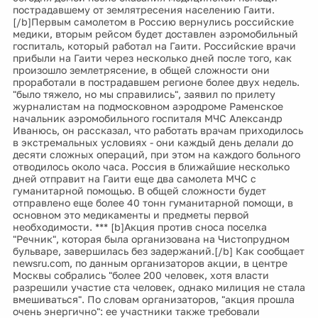
пострадавшему от землятресения населению Гаити.
[/b]Первым самолетом в Россию вернулись российские
медики, вторым рейсом будет доставлен аэромобильный
госпиталь, который работал на Гаити. Российские врачи
прибыли на Гаити через несколько дней после того, как
произошло землетрясение, в общей сложности они
проработали в пострадавшем регионе более двух недель.
"было тяжело, но мы справились", заявил по прилету
журналистам на подмосковном аэродроме Раменское
начальник аэромобильного госпиталя МЧС Александр
Иванюсь, он рассказал, что работать врачам приходилось
в экстремальных условиях - они каждый день делали до
десяти сложных операций, при этом на каждого больного
отводилось около часа. Россия в ближайшие несколько
дней отправит на Гаити еще два самолета МЧС с
гуманитарной помощью. В общей сложности будет
отправлено еще более 40 тонн гуманитарной помощи, в
основном это медикаменты и предметы первой
необходимости. *** [b]Акция против сноса поселка
"Речник", которая была организована на Чистопрудном
бульваре, завершилась без задержаний.[/b] Как сообщает
newsru.com, по данным организаторов акции, в центре
Москвы собрались "более 200 человек, хотя власти
разрешили участие ста человек, однако милиция не стала
вмешиваться". По словам организаторов, "акция прошла
очень энергично": ее участники также требовали