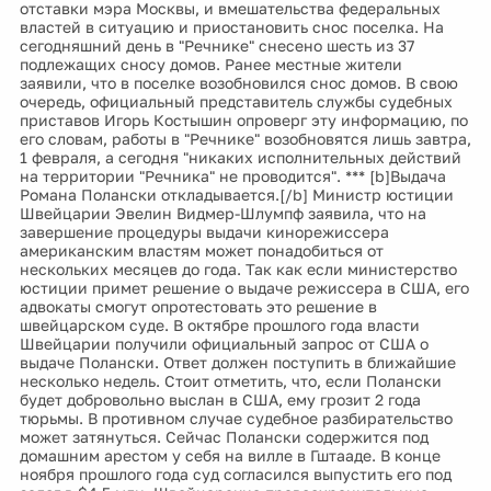
отставки мэра Москвы, и вмешательства федеральных
властей в ситуацию и приостановить снос поселка. На
сегодняшний день в "Речнике" снесено шесть из 37
подлежащих сносу домов. Ранее местные жители
заявили, что в поселке возобновился снос домов. В свою
очередь, официальный представитель службы судебных
приставов Игорь Костышин опроверг эту информацию, по
его словам, работы в "Речнике" возобновятся лишь завтра,
1 февраля, а сегодня "никаких исполнительных действий
на территории "Речника" не проводится". *** [b]Выдача
Романа Полански откладывается.[/b] Министр юстиции
Швейцарии Эвелин Видмер-Шлумпф заявила, что на
завершение процедуры выдачи кинорежиссера
американским властям может понадобиться от
нескольких месяцев до года. Так как если министерство
юстиции примет решение о выдаче режиссера в США, его
адвокаты смогут опротестовать это решение в
швейцарском суде. В октябре прошлого года власти
Швейцарии получили официальный запрос от США о
выдаче Полански. Ответ должен поступить в ближайшие
несколько недель. Стоит отметить, что, если Полански
будет добровольно выслан в США, ему грозит 2 года
тюрьмы. В противном случае судебное разбирательство
может затянуться. Сейчас Полански содержится под
домашним арестом у себя на вилле в Гштааде. В конце
ноября прошлого года суд согласился выпустить его под