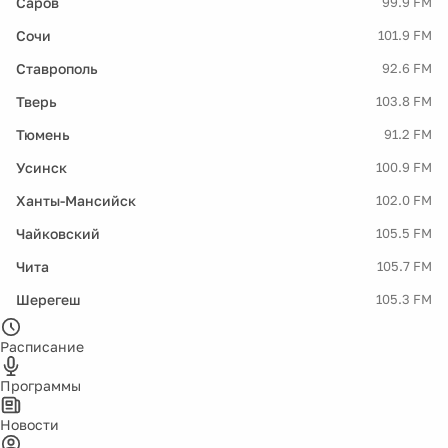
Саров
99.9 FM
Сочи
101.9 FM
Ставрополь
92.6 FM
Тверь
103.8 FM
Тюмень
91.2 FM
Усинск
100.9 FM
Ханты-Мансийск
102.0 FM
Чайковский
105.5 FM
Чита
105.7 FM
Шерегеш
105.3 FM
Расписание
Программы
Новости