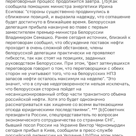
переговорный процесс продолжится завтра. [/b]Как
сообщила помощник министра энергетики Ирина
Есипова: "стороны существенно продвинулись в
сближении позиций, и выразила надежду, что соглашение
будет достигнуто в ближайшее время. Белорусская
делегация прибыла накануне во главе с первым
заместителем премьер-министра Белоруссии
Владимиром Семашко. Ранее сегодня источник, близкий к
переговорам сообщил, что обсуждение поставок нефти
проходит в очень сложной обстановке, члены
белорусской делегации практически не проявляют
гибкости, так как стоят на позициях, заданных
руководством Белоруссии. При этом, "факт затянувшихся
переговоров говорит о том, что переговорщики с обеих
сторон не учитывают того, что на белорусских НПЗ
запасов нефти осталось максимум на неделю". "Это
значит, что в случае недоговоренности нельзя исключать,
что белорусская сторона пойдет на
несанкционированный отбор части транзитного объема
российской нефти. Хотя это будет однозначно
рассматриваться как хищение со всеми вытекающими
отсюда юридическими последствиями". *** [b]Советник
президента России, спецпредставитель по вопросам
экономического сотрудничества со странами СНГ,
бывший посол России на Украине Виктор Черномырдин
сегодня прибыл в Киев, сообщили в пресс-службе
российской дипмиссии на Украине.[/b]При этом здесь