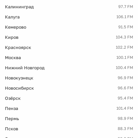
Калининград
97.7 FM
Калуга
106.1 FM
Кемерово
91.5 FM
Киров
104.3 FM
Красноярск
102.2 FM
Москва
100.1 FM
Нижний Новгород
100.4 FM
Новокузнецк
96.9 FM
Новосибирск
96.6 FM
Озёрск
95.4 FM
Пенза
101.4 FM
Пермь
98.9 FM
Псков
88.3 FM