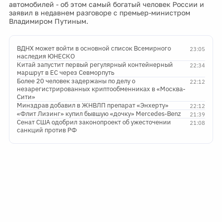
автомобилей - об этом самый богатый человек России и
заявил в недавнем разговоре с премьер-министром
Владимиром Путиным.
ВДНХ может войти в основной список Всемирного
23:05
наследия ЮНЕСКО
Китай запустит первый регулярный контейнерный
22:34
маршрут в ЕС через Севморпуть
Более 20 человек задержаны по делу о
22:12
незарегистрированных криптообменниках в «Москва-
Сити»
Минздрав добавил в ЖНВЛП препарат «Энхерту»
22:12
«Флит Лизинг» купил бывшую «дочку» Mercedes-Benz
21:39
Сенат США одобрил законопроект об ужесточении
21:08
санкций против РФ