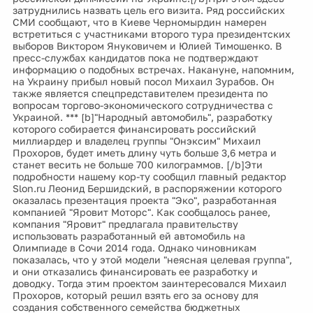
затруднились назвать цель его визита. Ряд российских
СМИ сообщают, что в Киеве Черномырдин намерен
встретиться с участниками второго тура президентских
выборов Виктором Януковичем и Юлией Тимошенко. В
пресс-службах кандидатов пока не подтверждают
информацию о подобных встречах. Накануне, напомним,
на Украину прибыл новый посол Михаил Зурабов. Он
также является спецпредставителем президента по
вопросам торгово-экономического сотрудничества с
Украиной. *** [b]"Народный автомобиль", разработку
которого собирается финансировать российский
миллиардер и владелец группы "Онэксим" Михаил
Прохоров, будет иметь длину чуть больше 3,6 метра и
станет весить не больше 700 килограммов. [/b]Эти
подробности нашему кор-ту сообщил главный редактор
Slon.ru Леонид Бершидский, в распоряжении которого
оказалась презентация проекта "Эко", разработанная
компанией "Яровит Моторс". Как сообщалось ранее,
компания "Яровит" предлагала правительству
использовать разработанный ей автомобиль на
Олимпиаде в Сочи 2014 года. Однако чиновникам
показалась, что у этой модели "неясная целевая группа",
и они отказались финансировать ее разработку и
доводку. Тогда этим проектом заинтересовался Михаил
Прохоров, который решил взять его за основу для
создания собственного семейства бюджетных