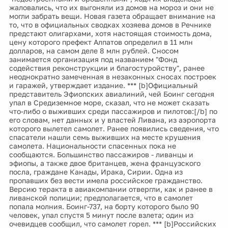
жаловались, что их выгоняли из домов на мороз и они не
могли забрать вещи. Новая газета обращает внимание на
то, что в официальных сводках хозяева домов в Речнике
предстают олигархами, хотя настоящая стоимость дома,
цену которого префект Алпатов определил в 11 млн
долларов, на самом деле 8 млн рублей. Сносом
занимается организация под названием "Фонд
содействия реконструкции и благостуройству", ранее
неоднократно замеченная в незаконных сносах построек
и гаражей, утверждает издание. *** [b]Официальный
представитель Эфиопских авиалиний, чей Боинг сегодня
упал в Средиземное море, сказал, что не может сказать
что-либо о выживших среди пассажиров и пилотов:[/b] по
его словам, нет данных и у властей Ливана, из аэропорта
которого вылетел самолет. Ранее появились сведения, что
спасатели нашли семь выживших на месте крушения
самолета. Национальности спасенных пока не
сообщаются. Большинство пассажиров - ливанцы и
эфиопы, а также двое британцев, жена французского
посла, граждане Канады, Ирака, Сирии. Одна из
пропавших без вести имела российское гражданство.
Версию теракта в авиакомпании отвергли, как и ранее в
ливанской полиции; предполагается, что в самолет
попала молния. Боинг-737, на борту которого было 90
человек, упал спустя 5 минут после взлета; один из
очевидцев сообщил, что самолет горел. *** [b]Российских