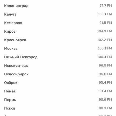
Калининград
97.7 FM
Калуга
106.1 FM
Кемерово
91.5 FM
Киров
104.3 FM
Красноярск
102.2 FM
Москва
100.1 FM
Нижний Новгород
100.4 FM
Новокузнецк
96.9 FM
Новосибирск
96.6 FM
Озёрск
95.4 FM
Пенза
101.4 FM
Пермь
98.9 FM
Псков
88.3 FM