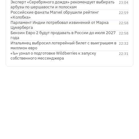
Эксперт «Серебряного дождя» рекомендует выбирать
23:04
арбузы по шершавости и полоскам
Российские фанаты Marvel обрушили рейтинг
22:59
«Колобка»
Парламент Индии потребовал извинений от Марка
22:58
Цукерберга
Бензин Евро 2 будут продавать в России до июля 2027
22:58
года
Итальянец выбросил лотерейный билет с выигрышем в
22:32
миллион евро
«Ъ» узнал о подготовке Wildberries к запуску
22:31
собственного мессенджера