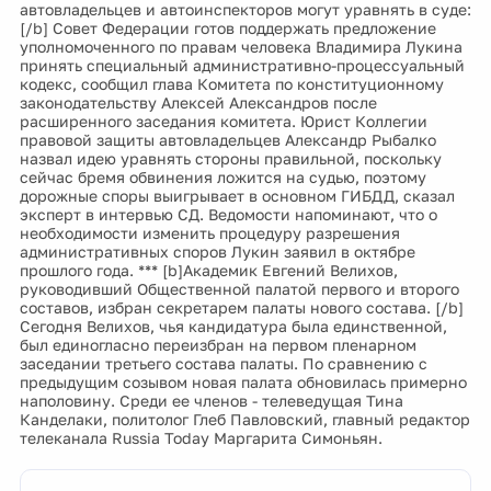
автовладельцев и автоинспекторов могут уравнять в суде:
[/b] Совет Федерации готов поддержать предложение
уполномоченного по правам человека Владимира Лукина
принять специальный административно-процессуальный
кодекс, сообщил глава Комитета по конституционному
законодательству Алексей Александров после
расширенного заседания комитета. Юрист Коллегии
правовой защиты автовладельцев Александр Рыбалко
назвал идею уравнять стороны правильной, поскольку
сейчас бремя обвинения ложится на судью, поэтому
дорожные споры выигрывает в основном ГИБДД, сказал
эксперт в интервью СД. Ведомости напоминают, что о
необходимости изменить процедуру разрешения
административных споров Лукин заявил в октябре
прошлого года. *** [b]Академик Евгений Велихов,
руководивший Общественной палатой первого и второго
составов, избран секретарем палаты нового состава. [/b]
Сегодня Велихов, чья кандидатура была единственной,
был единогласно переизбран на первом пленарном
заседании третьего состава палаты. По сравнению с
предыдущим созывом новая палата обновилась примерно
наполовину. Среди ее членов - телеведущая Тина
Канделаки, политолог Глеб Павловский, главный редактор
телеканала Russia Today Маргарита Симоньян.