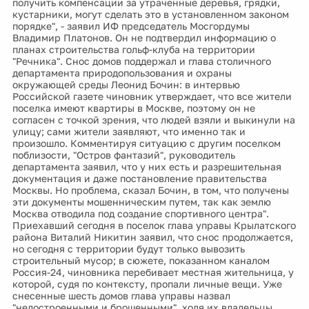
получить компенсации за утраченные деревья, грядки,
кустарники, могут сделать это в установленном законом
порядке", - заявил ИФ председатель Мосгордумы
Владимир Платонов. Он не подтвердил информацию о
планах строительства гольф-клуба на территории
"Речника". Снос домов поддержал и глава столичного
департамента природопользования и охраны
окружающей среды Леонид Бочин: в интервью
Российской газете чиновник утверждает, что все жители
поселка имеют квартиры в Москве, поэтому он не
согласен с точкой зрения, что людей взяли и выкинули на
улицу; сами жители заявляют, что именно так и
произошло. Комментируя ситуацию с другим поселком
поблизости, "Остров фантазий", руководитель
департамента заявил, что у них есть и разрешительная
документация и даже постановление правительства
Москвы. Но проблема, сказал Бочин, в том, что получены
эти документы мошенническим путем, так как землю
Москва отводила под создание спортивного центра".
Приехавший сегодня в поселок глава управы Крылатского
района Виталий Никитин заявил, что снос продолжается,
но сегодня с территории будут только вывозить
строительный мусор; в сюжете, показанном каналом
Россия-24, чиновника перебивает местная жительница, у
которой, судя по контексту, пропали личные вещи. Уже
снесенные шесть домов глава управы назвал
"недостроенными и брошенными", ходя их владельцы