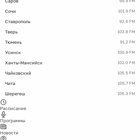
Саров
99.9 FM
Сочи
101.9 FM
Ставрополь
92.6 FM
Тверь
103.8 FM
Тюмень
91.2 FM
Усинск
100.9 FM
Ханты-Мансийск
102.0 FM
Чайковский
105.5 FM
Чита
105.7 FM
Шерегеш
105.3 FM
Расписание
Программы
Новости