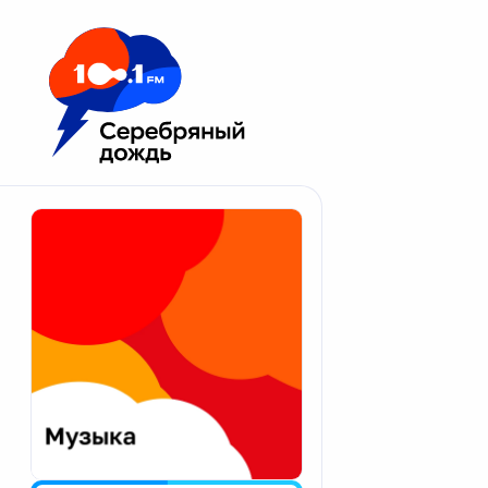
Москва 100.1 FM
Апатиты
Астрахань
Волгоград
Вологда
Екатеринбург
Иваново
Казань
Калининград
Калуга