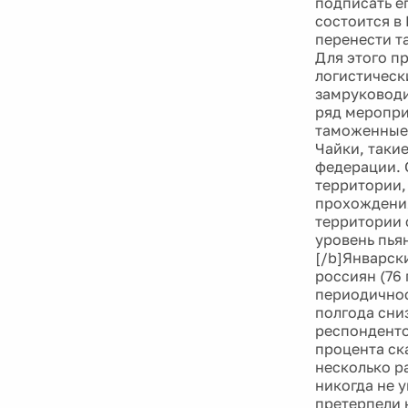
подписать е
состоится в
перенести т
Для этого п
логистическ
замруководи
ряд меропри
таможенные 
Чайки, таки
федерации. 
территории,
прохождения
территории с
уровень пья
[/b]Январск
россиян (76
периодичнос
полгода сни
респонденто
процента ска
несколько ра
никогда не 
претерпели 