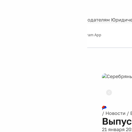
События
Контакты
О нас
Экскурсии
Silver Studio
Рекламодателям
Юридиче
Слушайте
App Store
Google Play
Telegram App
Серебряный
дождь
12+
Реклама
/
Новости
/
Выпус
21 января 20