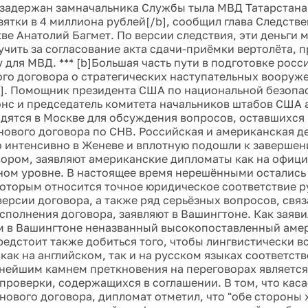
 задержан замначальника Службы тыла МВД Татарстана
зятки в 4 миллиона рублей[/b], сообщил глава Следств
ве Анатолий Багмет. По версии следствия, эти деньги
учить за согласование акта сдачи-приёмки вертолёта, 
 для МВД. *** [b]Большая часть пути в подготовке росс
го договора о стратегических наступательных вооруж
]. Помощник президента США по национальной безопа
с и председатель комитета начальников штабов США 
дятся в Москве для обсуждения вопросов, оставшихс
нового договора по СНВ. Российская и американская д
 интенсивно в Женеве и вплотную подошли к завершен
ором, заявляют американские дипломаты как на официа
ом уровне. В настоящее время нерешёнными остались
которым относится точное юридическое соответствие р
версии договора, а также ряд серьёзных вопросов, свя
сполнения договора, заявляют в Вашингтоне. Как заяв
 в Вашингтоне неназванный высокопоставленный аме
редстоит также добиться того, чтобы лингвистически в
как на английском, так и на русском языках соответств
нейшим камнем преткновения на переговорах является
проверки, содержащихся в соглашении. В том, что каса
нового договора, дипломат отметил, что "обе стороны 