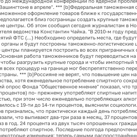
го до международной конференции по ядерной проблем
 Вашингтоне в апреле". *** [b]Федеральная таможенная
аможенное оформление товаров ближе к государственн
редполагается близ госграницы создать крупные тамож
ие центры. Об этом сообщил сегодня журналистам в Н
теля ведомства Константин Чайка. "В 2010-м году пре
ятий ФТС (...) Необходимо определить места, где буду
органы и будут построены таможенно-логистические ц
е центры планируется построить во всех приграничных 
Основная работа таможенников будут переводиться на
 чтобы разгрузить крупные города и чтобы импортный 
 всех процедур на границе мог беспрепятственно пер
траны. *** [b]Россияне не верят, что повышение цен на
нства, хотя еженедельное потребление спиртного сокра
ий опрос Фонда "Общественное мнение" показал, что тр
 процентов) по- прежнему употребляют спиртные напит
тью, при этом число еженедельно потребляющих алког
зилось с 19-ти до 14-ти процентов, выяснили социологи
в признались, что практически каждый день потребляю
зали, что выпивают два-три раза в месяц, 37 проценто
з в год. 24 процента из двух тысяч опрошенных гражда
употребляют спиртное. Последние полгода предпочтен
некоторые изменения: теперь самыми распространённ