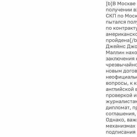
[b]В Москве
получении в
СКП по Моск
пытался пол
по контракту
американско
пройдена[/b
Джеймс Джон
Маллин нахо
заключения 
чрезвычайно
новым догов
неофициальн
вопросы, к 
английской 
проверкой и
журналистам
дипломат, п
соглашения, 
Однако, важ
механизмах 
подписания 