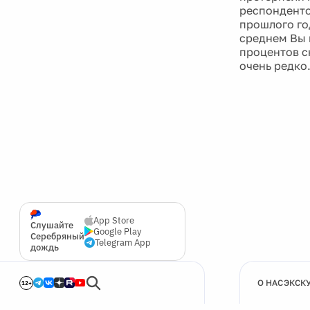
респондентов
прошлого го
среднем Вы 
процентов с
очень редко
App Store
Слушайте
Google Play
Серебряный
Telegram App
дождь
О НАС
ЭКСК
12+