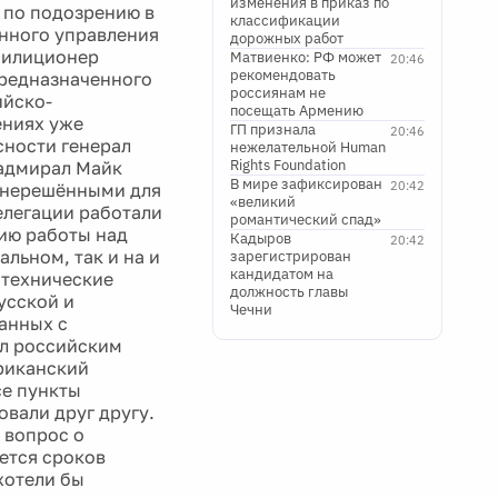
изменения в приказ по
 по подозрению в
классификации
енного управления
дорожных работ
 милиционер
Матвиенко: РФ может
20:46
рекомендовать
предназначенного
россиянам не
ийско-
посещать Армению
ениях уже
ГП признала
20:46
сности генерал
нежелательной Human
Rights Foundation
адмирал Майк
В мире зафиксирован
20:42
я нерешёнными для
«великий
елегации работали
романтический спад»
ию работы над
Кадыров
20:42
льном, так и на и
зарегистрирован
кандидатом на
 технические
должность главы
усской и
Чечни
занных с
ил российским
риканский
се пункты
овали друг другу.
 вопрос о
ется сроков
хотели бы