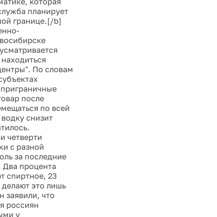
атике, которая
 служба планирует
ой границе.[/b]
енно-
овосибирске
дусматривается
т находиться
ентры". По словам
субъектах
 приграничные
товар после
емещаться по всей
 водку снизит
тилось.
и четверти
ки с разной
оль за последние
. Два процента
т спиртное, 23
в делают это лишь
н заявили, что
ия россиян
ыми у