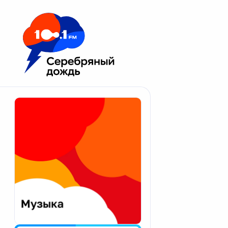
Москва 100.1 FM
Апатиты
Астрахань
Волгоград
Вологда
Екатеринбург
Иваново
Казань
Калининград
Калуга