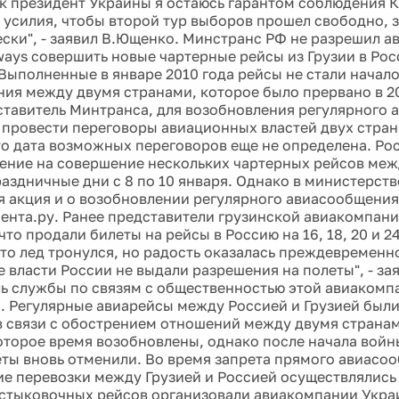
к президент Украины я остаюсь гарантом соблюдения 
 усилия, чтобы второй тур выборов прошел свободно, 
ски", - заявил В.Ющенко. Минстранс РФ не разрешил 
rways совершить новые чартерные рейсы из Грузии в Ро
Выполненные в январе 2010 года рейсы не стали начал
ия между двумя странами, которое было прервано в 20
ставитель Минтранса, для возобновления регулярного
провести переговоры авиационных властей двух стран
то дата возможных переговоров еще не определена. Ро
ение на совершение нескольких чартерных рейсов меж
аздничные дни с 8 по 10 января. Однако в министерстве
я акция и о возобновлении регулярного авиасообщения 
Лента.ру. Ранее представители грузинской авиакомпани
что продали билеты на рейсы в Россию на 16, 18, 20 и 2
что лед тронулся, но радость оказалась преждевременно
 власти России не выдали разрешения на полеты", - за
ь службы по связям с общественностью этой авиакомп
. Регулярные авиарейсы между Россией и Грузией был
 в связи с обострением отношений между двумя странам
оторое время возобновлены, однако после начала вой
ты вновь отменили. Во время запрета прямого авиасо
е перевозки между Грузией и Россией осуществлялись
 стыковочных рейсов организовали авиакомпании Укра