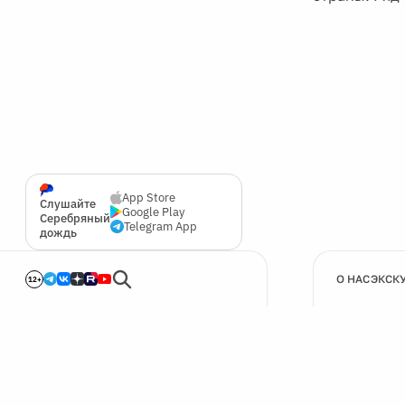
App Store
Слушайте
Google Play
Серебряный
Telegram App
дождь
О НАС
ЭКСК
12+