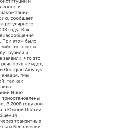
Конституции и
законно и
авиакомпании
ссию, сообщает
ом регулярного
08 году. Как
 авиасообщения
. При этом было
ссийские власти
ду Грузией и
 заявили, что это
речь пока не идет,
и Georgian Airways
4 января. "Мы
й, так как
явила
ании Нино
и приостановлены
и. В 2008 году они
ны в Южной Осетии
общения
 через транзитные
ины и Белоруссии.