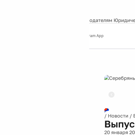
События
Контакты
О нас
Экскурсии
Silver Studio
Рекламодателям
Юридиче
Слушайте
App Store
Google Play
Telegram App
Серебряный
дождь
12+
Реклама
/
Новости
/
Выпус
20 января 2