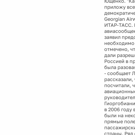
Ющенко. "Ка
приложу все
демократиче
Georgian Ai
ИТАР-ТАСС. 
авиасообщен
заявил пред
необходимо 
отмечено, ч
дали разреш
Россией в пр
была разова
- сообщает 
рассказали, 
посчитали, 
авиационные
руководител
Гиоргобиани
в 2006 году
были на нек
прямые поле
пассажирски
страны. Ряд