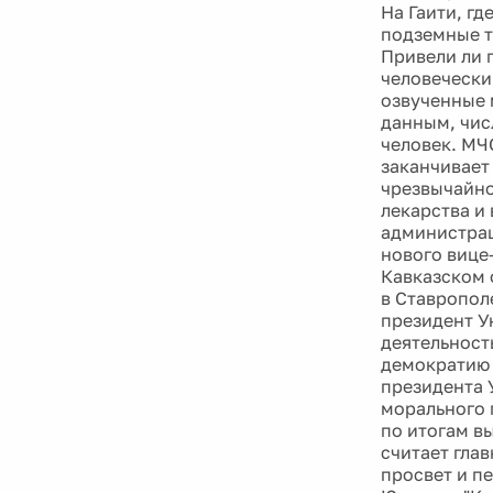
На Гаити, г
подземные т
Привели ли 
человечески
озвученные 
данным, чис
человек. МЧ
заканчивает
чрезвычайно
лекарства и
администрац
нового вице
Кавказском 
в Ставропол
президент У
деятельност
демократию 
президента 
морального 
по итогам в
считает гла
просвет и п