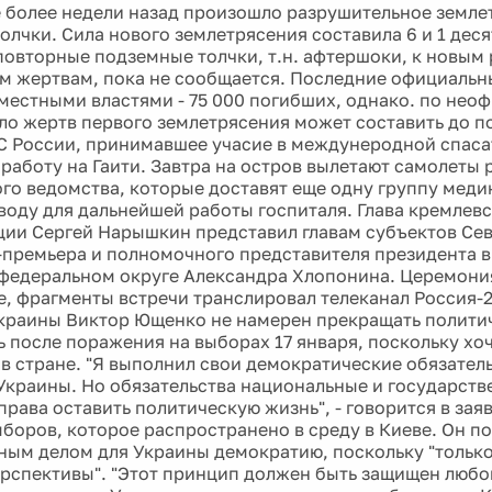
де более недели назад произошло разрушительное земле
олчки. Сила нового землетрясения составила 6 и 1 деся
повторные подземные толчки, т.н. афтершоки, к новым
м жертвам, пока не сообщается. Последние официальн
местными властями - 75 000 погибших, однако. по не
ло жертв первого землетрясения может составить до 
С России, принимавшее учасие в междунеродной спаса
 работу на Гаити. Завтра на остров вылетают самолеты
го ведомства, которые доставят еще одну группу медик
 воду для дальнейшей работы госпиталя. Глава кремлев
ии Сергей Нарышкин представил главам субъектов Сев
-премьера и полномочного представителя президента в
федеральном округе Александра Хлопонина. Церемони
е, фрагменты встречи транслировал телеканал Россия-
краины Виктор Ющенко не намерен прекращать полити
ь после поражения на выборах 17 января, поскольку хо
в стране. "Я выполнил свои демократические обязатель
Украины. Но обязательства национальные и государств
права оставить политическую жизнь", - говорится в за
ыборов, которое распространено в среду в Киеве. Он по
вным делом для Украины демократию, поскольку "только
ерспективы". "Этот принцип должен быть защищен любой