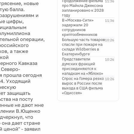
Продолжение фильма
11:36
трясение, новые
про Майкла Джексона
тую балла.
запланировано к 2028
 разрушенияям и
году
В «Москва-Сити»
ые цифры,
11:36
задержали 20
официальным
сотрудников
полумиллиона
криптообменников
тельной операции,
Большую часть товаров
10:26
спасли при пожаре на
 российского
складе Wildberries в
ов, а также
Екатеринбурге
ской
Представители
10:26
ерного Кавказа
думских фракций
 Северо-
присоединяются к
нападкам на «Яблоко»
я прошла сегодня
Спрос на Гомера резко
10:26
24. Уходящий
вырос в России после
ческую
выхода в США фильма
чет защищать
«Одиссея»
ства на посту
енные не дают мне
явлении В.Ющенко
дчеркнул, что
 она дает стране
 ценой" - заявил