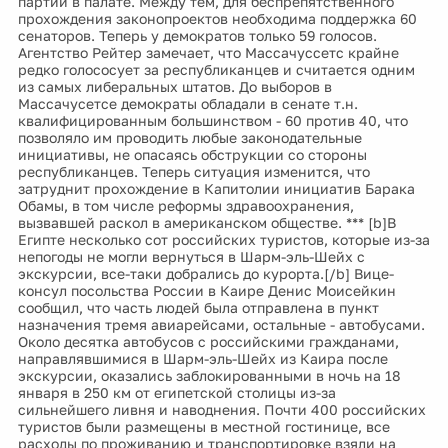
партии в палате. Между тем, для беспрепятственного
прохождения законопроектов необходима поддержка 60
сенаторов. Теперь у демократов только 59 голосов.
Агентство Рейтер замечает, что Массачуссетс крайне
редко голососует за республиканцев и считается одним
из самых либеральных штатов. До выборов в
Массачусетсе демократы обладали в сенате т.н.
квалифицированным большинством - 60 против 40, что
позволяло им проводить любые законодательные
инициативы, не опасаясь обструкции со стороны
республиканцев. Теперь ситуация изменится, что
затруднит прохождение в Капитолии инициатив Барака
Обамы, в том числе реформы здравоохранения,
вызвавшей раскол в американском обществе. *** [b]В
Египте несколько сот российских туристов, которые из-за
непогоды не могли вернуться в Шарм-эль-Шейх с
экскурсии, все-таки добрались до курорта.[/b] Вице-
консул посольства России в Каире Денис Моисейкин
сообщил, что часть людей была отправлена в пункт
назначения тремя авиарейсами, остальные - автобусами.
Около десятка автобусов с российскими гражданами,
направлявшимися в Шарм-эль-Шейх из Каира после
экскурсии, оказались заблокированными в ночь на 18
января в 250 км от египетской столицы из-за
сильнейшего ливня и наводнения. Почти 400 российских
туристов были размещены в местной гостинице, все
расходы по проживанию и транспортировке взяли на