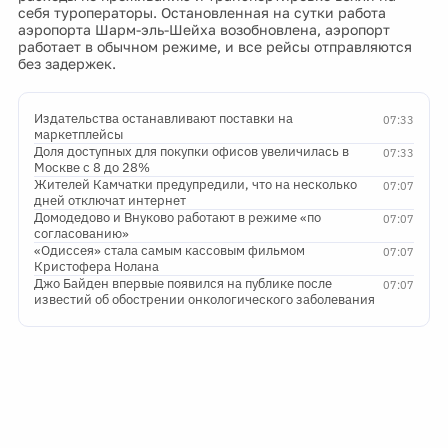
себя туроператоры. Остановленная на сутки работа
аэропорта Шарм-эль-Шейха возобновлена, аэропорт
работает в обычном режиме, и все рейсы отправляются
без задержек.
Издательства останавливают поставки на
07:33
маркетплейсы
Доля доступных для покупки офисов увеличилась в
07:33
Москве с 8 до 28%
Жителей Камчатки предупредили, что на несколько
07:07
дней отключат интернет
Домодедово и Внуково работают в режиме «по
07:07
согласованию»
«Одиссея» стала самым кассовым фильмом
07:07
Кристофера Нолана
Джо Байден впервые появился на публике после
07:07
известий об обострении онкологического заболевания