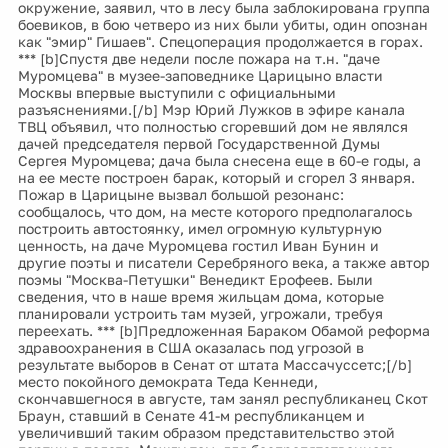
окружение, заявил, что в лесу была заблокирована группа
боевиков, в бою четверо из них были убиты, один опознан
как "эмир" Гишаев". Спецоперация продолжается в горах.
*** [b]Спустя две недели после пожара на т.н. "даче
Муромцева" в музее-заповеднике Царицыно власти
Москвы впервые выступили с официальными
разъяснениями.[/b] Мэр Юрий Лужков в эфире канала
ТВЦ объявил, что полностью сгоревший дом не являлся
дачей председателя первой Государственной Думы
Сергея Муромцева; дача была снесена еще в 60-е годы, а
на ее месте построен барак, который и сгорел 3 января.
Пожар в Царицыне вызвал большой резонанс:
сообщалось, что дом, на месте которого предполагалось
построить автостоянку, имел огромную культурную
ценность, на даче Муромцева гостил Иван Бунин и
другие поэты и писатели Серебряного века, а также автор
поэмы "Москва-Петушки" Венедикт Ерофеев. Были
сведения, что в наше время жильцам дома, которые
планировали устроить там музей, угрожали, требуя
переехать. *** [b]Предложенная Бараком Обамой реформа
здравоохранения в США оказалась под угрозой в
результате выборов в Сенат от штата Массачуссетс;[/b]
место покойного демократа Теда Кеннеди,
скончавшегнося в августе, там занял республиканец Скот
Браун, ставший в Сенате 41-м республиканцем и
увеличивший таким образом представительство этой