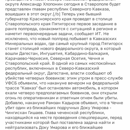
округе Александр Хлопонин сегодня в Ставрополе будет
представлен главам республик Северного Кавказа,
вошедших в этот округ.[/b] Теперь уже бывший
губернатор Красноярского края проведет в столице
Ставропольского края Пятигорске первое заседание в
ранге полпреда, ознакомится с ситуацией в регионе и
наметит первоочередные задачи, сообщает ИТ. Не
исключено, что новый полпред побывает в Кавказских
Минеральных водах, где самый крупный город Пятигорск
станет столицей нового федерального округа, в который
вошли Дагестан, Ингушетия, Кабардино-Балкария,
Карачаево-Черкесия, Северная Осетия, Чечня и
Ставропольский край. В одной из самых неспокойных
республик, включенных в Северо-Кавказский
федеральный округ, Дагестане, власти сообщают об
убийстве четверых боевиков: этим утром в пресс-службе
УФСБ объявили, что накануне вечером на федеральной
трассе "Кавказ" был остановлен автомобиль, в котором
ехали четверо предполагаемых боевиков, они открыли
огонь по оперативникам и ответным огнем были убиты.
Добавлю, накануне Рамзан Кадыров объявил, что в Чечне
убит один из ближайших подручных Доку Умарова -
Чингисхан Гишаев. Глава чеченской республики,
находящийся на месте проведения спецоперации, перед
участниками которой был поставлена задача найти и
нейтрализовать Доку Умарова и его ближайшее