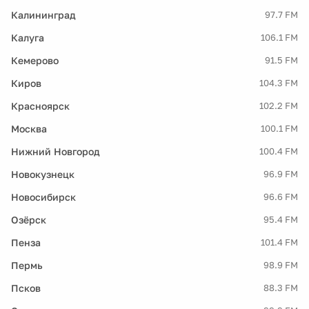
Калининград
97.7 FM
Калуга
106.1 FM
Кемерово
91.5 FM
Киров
104.3 FM
Красноярск
102.2 FM
Москва
100.1 FM
Нижний Новгород
100.4 FM
Новокузнецк
96.9 FM
Новосибирск
96.6 FM
Озёрск
95.4 FM
Пенза
101.4 FM
Пермь
98.9 FM
Псков
88.3 FM