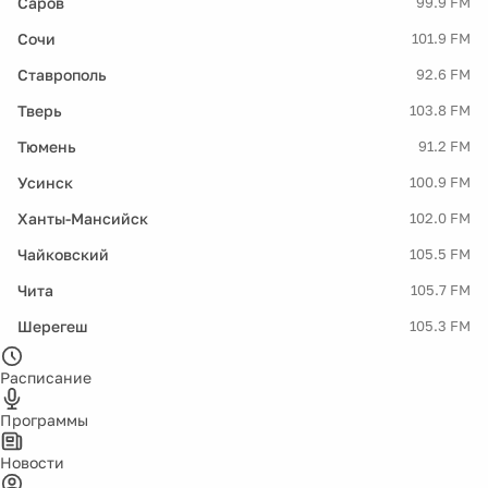
Саров
99.9 FM
Сочи
101.9 FM
Ставрополь
92.6 FM
Тверь
103.8 FM
Тюмень
91.2 FM
Усинск
100.9 FM
Ханты-Мансийск
102.0 FM
Чайковский
105.5 FM
Чита
105.7 FM
Шерегеш
105.3 FM
Расписание
Программы
Новости