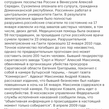
сотрудник посольства России в Венесуэле Алексей
Середин. Сухомлина опознала его супруга, гражданка
Доминиканской республики. Россиянин работал в
центральном университете Гаити. В результате
землетрясения здание было полностью
разрушено.российские спасатели по состоянию на 17
января извлекли из-под завалов шестерых человек, в том
числе, двоих детей. Медицинская помощь была оказана
59 пострадавшим, за прошедшие сутки российские врачи
сумели провести 23 операции. Разрушительное
землетрясение на Гаити произошло 12 января 2010 года.
Точное количество погибших до сих пор неизвестно,
однако по предварительным прогнозам оно может
составить около 200 тысяч человек. Бывший гендиректор
саратовского завода "Серп и Молот" Алексей Максимов,
обвиняемый в организации убийства прокурора
Саратовской области Евгения Григорьева, покончил с
собой в камере Бутырской тюрьмы, - пишет газета
"Коммерсант". Адвокат Максимова Андрей Коваль
рассказал изданию, что бывший бизнесмен был найден
повешенным в ночь на 14 января. Максимов содержался в
многоместной камере. По версии Коваля, речь идет о
самоубийстве. В московском управлении Федеральной
службы исполнения наказаний сообщили лишь, что
"объективная информация о происшедшем в настоящий
момент только собирается". В апреле 2009 года