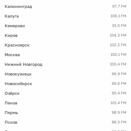
Калининград
97.7 FM
Калуга
106.1 FM
Кемерово
91.5 FM
Киров
104.3 FM
Красноярск
102.2 FM
Москва
100.1 FM
Нижний Новгород
100.4 FM
Новокузнецк
96.9 FM
Новосибирск
96.6 FM
Озёрск
95.4 FM
Пенза
101.4 FM
Пермь
98.9 FM
Псков
88.3 FM