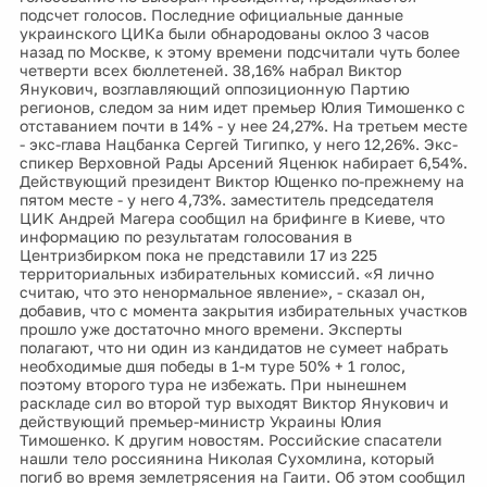
подсчет голосов. Последние официальные данные
украинского ЦИКа были обнародованы оклоо 3 часов
назад по Москве, к этому времени подсчитали чуть более
четверти всех бюллетеней. 38,16% набрал Виктор
Янукович, возглавляющий оппозиционную Партию
регионов, следом за ним идет премьер Юлия Тимошенко с
отставанием почти в 14% - у нее 24,27%. На третьем месте
- экс-глава Нацбанка Сергей Тигипко, у него 12,26%. Экс-
спикер Верховной Рады Арсений Яценюк набирает 6,54%.
Действующий президент Виктор Ющенко по-прежнему на
пятом месте - у него 4,73%. заместитель председателя
ЦИК Андрей Магера сообщил на брифинге в Киеве, что
информацию по результатам голосования в
Центризбирком пока не представили 17 из 225
территориальных избирательных комиссий. «Я лично
считаю, что это ненормальное явление», - сказал он,
добавив, что с момента закрытия избирательных участков
прошло уже достаточно много времени. Эксперты
полагают, что ни один из кандидатов не сумеет набрать
необходимые дшя победы в 1-м туре 50% + 1 голос,
поэтому второго тура не избежать. При нынешнем
раскладе сил во второй тур выходят Виктор Янукович и
действующий премьер-министр Украины Юлия
Тимошенко. К другим новостям. Российские спасатели
нашли тело россиянина Николая Сухомлина, который
погиб во время землетрясения на Гаити. Об этом сообщил