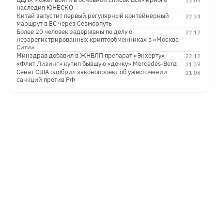
23:05
наследия ЮНЕСКО
Китай запустит первый регулярный контейнерный
22:34
маршрут в ЕС через Севморпуть
Более 20 человек задержаны по делу о
22:12
незарегистрированных криптообменниках в «Москва-
Сити»
Минздрав добавил в ЖНВЛП препарат «Энхерту»
22:12
«Флит Лизинг» купил бывшую «дочку» Mercedes-Benz
21:39
Сенат США одобрил законопроект об ужесточении
21:08
санкций против РФ