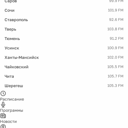
Саров
99.9 FM
Сочи
101.9 FM
Ставрополь
92.6 FM
Тверь
103.8 FM
Тюмень
91.2 FM
Усинск
100.9 FM
Ханты-Мансийск
102.0 FM
Чайковский
105.5 FM
Чита
105.7 FM
Шерегеш
105.3 FM
Расписание
Программы
Новости