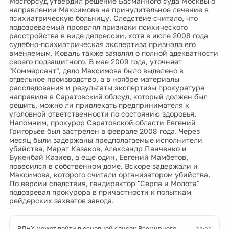
Мосгорсуд утвердил решение Басманного суда Москвы о
направлении Максимова на принудительное лечение в
психиатрическую больницу. Следствие считало, что
подозреваемый проявлял признаки психического
расстройства в виде депрессии, хотя в июле 2008 года
судебно-психиатрическая экспертиза признала его
вменяемым. Коваль также заявлял о полной адекватности
своего подзащитного. В мае 2009 года, уточняет
"Коммерсант", дело Максимова было выделено в
отдельное производство, а в ноябре материалы
расследования и результаты экспертизы прокуратура
направила в Саратовский облсуд, который должен был
решить, можно ли привлекать предпринимателя к
уголовной ответственности по состоянию здоровья.
Напомним, прокурор Саратовской области Евгений
Григорьев был застрелен в феврале 2008 года. Через
месяц были задержаны предполагаемые исполнители
убийства, Марат Казаков, Александр Панченко и
Букенбай Казиев, а еще один, Евгений Мамбетов,
повесился в собственном доме. Вскоре задержали и
Максимова, которого считали организатором убийства.
По версии следствия, гендиректор "Серпа и Молота"
подозревал прокурора в причастности к попыткам
рейдерских захватов завода.
ВДНХ может войти в основной список Всемирного