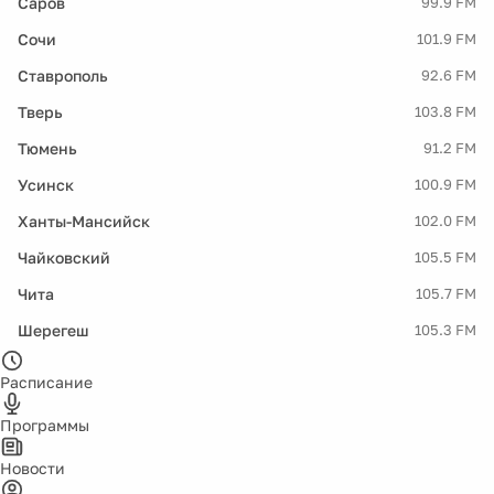
Саров
99.9 FM
Сочи
101.9 FM
Ставрополь
92.6 FM
Тверь
103.8 FM
Тюмень
91.2 FM
Усинск
100.9 FM
Ханты-Мансийск
102.0 FM
Чайковский
105.5 FM
Чита
105.7 FM
Шерегеш
105.3 FM
Расписание
Программы
Новости