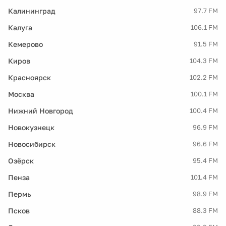
Калининград
97.7 FM
Калуга
106.1 FM
Кемерово
91.5 FM
Киров
104.3 FM
Красноярск
102.2 FM
Москва
100.1 FM
Нижний Новгород
100.4 FM
Новокузнецк
96.9 FM
Новосибирск
96.6 FM
Озёрск
95.4 FM
Пенза
101.4 FM
Пермь
98.9 FM
Псков
88.3 FM