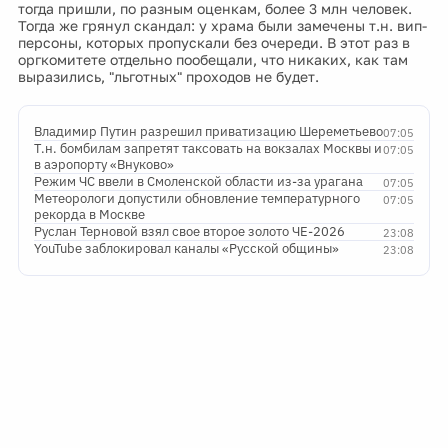
тогда пришли, по разным оценкам, более 3 млн человек.
Тогда же грянул скандал: у храма были замечены т.н. вип-
персоны, которых пропускали без очереди. В этот раз в
оргкомитете отдельно пообещали, что никаких, как там
выразились, "льготных" проходов не будет.
Владимир Путин разрешил приватизацию Шереметьево
07:05
Т.н. бомбилам запретят таксовать на вокзалах Москвы и
07:05
в аэропорту «Внуково»
Режим ЧС ввели в Смоленской области из-за урагана
07:05
Метеорологи допустили обновление температурного
07:05
рекорда в Москве
Руслан Терновой взял свое второе золото ЧЕ-2026
23:08
YouTube заблокировал каналы «Русской общины»
23:08