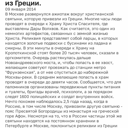
из Греции.
09 января 2014
В Москве развернулся ажиотаж вокруг христианской
святыни, которую привезли из Греции. Многие часы люди
проводят в очереди к Храму Христа Спасителя, где
выставлены Дары Волхвов. Как считается, это один из
немногих артефактов, связанных с земной жизнью
Христа. Реликвия представляет собой ларцы, в которых
находятся золотые подвески с бусинами из ладана и
смирны. В эти минуты в очереди к Храму на
Кропоткинской стоят более 20 тысяч человек, сказали в
оргкомитете. Очередь растянулась дальше
Новоандреевского моста, и, чтобы попасть в ее хвост,
желающим советуют проезжать до станции метро
"Фрунзенская", а от нее спуститься до набережной
Москвы-реки. В среднем желающие попасть в храм
проводят в очереди до девяти часов. Сообщается, что для
паломников организованы передвижные пункты питания
и туалеты, бригады врачей, психологи, а за порядком
следят 1600 полицейских и солдат внутренних войск.
Нечто похожее наблюдалось 2,5 года назад, когда в
Россию, в том числе Москву, привозили другую святыню -
пояс Пресвятой Богородицы из монастыря на греческой
горе Афон. Несмотря на то, что в России частицы этой же
святыни находятся на постоянном хранении в
Петербурге и Москве, поклониться реликвии из Греции