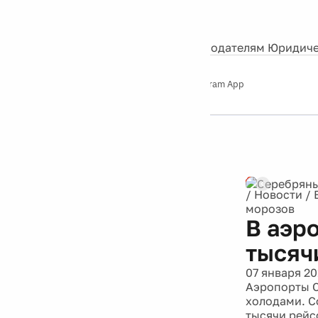
События
Контакты
О нас
Экскурсии
Silver Studio
Рекламодателям
Юридиче
Слушайте
App Store
Google Play
Telegram App
Серебряный
дождь
12+
/
Новости
/
морозов
В аэр
тысяч
07 января 20
Аэропорты С
холодами. С
тысячи рейс