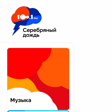
Москва 100.1 FM
Апатиты
Астрахань
Волгоград
Вологда
Екатеринбург
Иваново
Казань
Калининград
Калуга