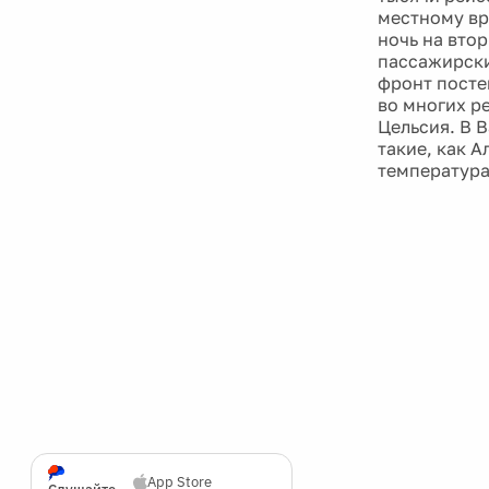
местному вр
ночь на втор
пассажирски
фронт посте
во многих р
Цельсия. В 
такие, как 
температура
App Store