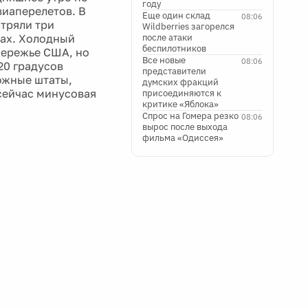
году
виаперелетов. В
Еще один склад
08:06
стряли три
Wildberries загорелся
дах. Холодный
после атаки
беспилотников
бережье США, но
Все новые
08:06
20 градусов
представители
 южные штаты,
думских фракций
 сейчас минусовая
присоединяются к
критике «Яблока»
Спрос на Гомера резко
08:06
вырос после выхода
фильма «Одиссея»