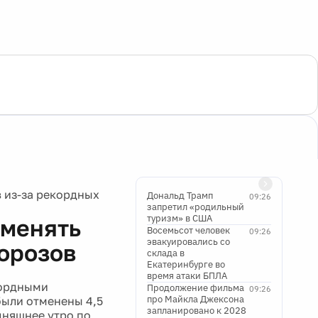
 из-за рекордных
Дональд Трамп
09:26
запретил «родильный
туризм» в США
тменять
Восемьсот человек
09:26
эвакуировались со
морозов
склада в
Екатеринбурге во
время атаки БПЛА
кордными
Продолжение фильма
09:26
про Майкла Джексона
были отменены 4,5
запланировано к 2028
дняшнее утро по