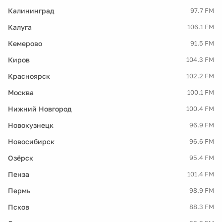
Калининград
97.7 FM
Калуга
106.1 FM
Кемерово
91.5 FM
Киров
104.3 FM
Красноярск
102.2 FM
Москва
100.1 FM
Нижний Новгород
100.4 FM
Новокузнецк
96.9 FM
Новосибирск
96.6 FM
Озёрск
95.4 FM
Пенза
101.4 FM
Пермь
98.9 FM
Псков
88.3 FM