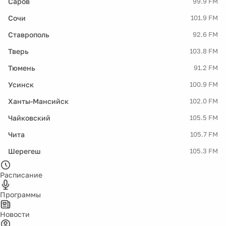
Саров
99.9 FM
Сочи
101.9 FM
Ставрополь
92.6 FM
Тверь
103.8 FM
Тюмень
91.2 FM
Усинск
100.9 FM
Ханты-Мансийск
102.0 FM
Чайковский
105.5 FM
Чита
105.7 FM
Шерегеш
105.3 FM
Расписание
Программы
Новости