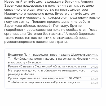
Известный антифашист задержан в Эстонии. Андрея
Заренкова подозревают в получении взятки, это дело
связанно с его деятельностью на посту директора
Маардуского народного дома. Вместе с антифашистом
задержали и человека, от которого он предположительно
получил взятку. Полиция провела дома и на работе
Заренкова обыски, передаёт Лента.ру. Другие
подробности расследования пока не сообщаются. Глава
организации "Эстония без нацизма" Андрей Заренков
также известен как политик, отстаивающий права
русскоговорящего населения страны.
Владимир Путин разрешил приватизацию Шереметьево
07:05
Т.н. бомбилам запретят таксовать на вокзалах Москвы и
07:05
в аэропорту «Внуково»
Режим ЧС ввели в Смоленской области из-за урагана
07:05
Метеорологи допустили обновление температурного
07:05
рекорда в Москве
Руслан Терновой взял свое второе золото ЧЕ-2026
23:08
YouTube заблокировал каналы «Русской общины»
23:08