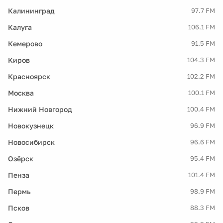
Калининград
97.7 FM
Калуга
106.1 FM
Кемерово
91.5 FM
Киров
104.3 FM
Красноярск
102.2 FM
Москва
100.1 FM
Нижний Новгород
100.4 FM
Новокузнецк
96.9 FM
Новосибирск
96.6 FM
Озёрск
95.4 FM
Пенза
101.4 FM
Пермь
98.9 FM
Псков
88.3 FM