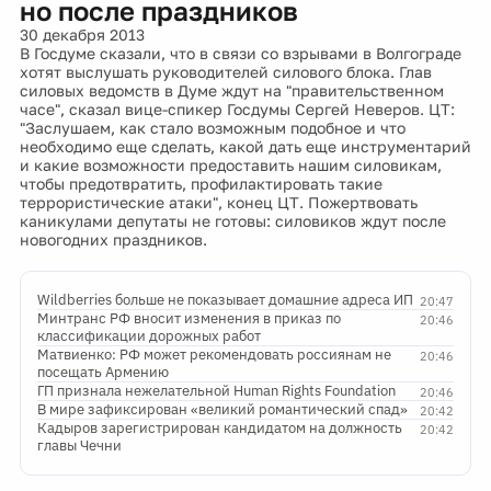
но после праздников
30 декабря 2013
В Госдуме сказали, что в связи со взрывами в Волгограде
хотят выслушать руководителей силового блока. Глав
силовых ведомств в Думе ждут на "правительственном
часе", сказал вице-спикер Госдумы Сергей Неверов. ЦТ:
"Заслушаем, как стало возможным подобное и что
необходимо еще сделать, какой дать еще инструментарий
и какие возможности предоставить нашим силовикам,
чтобы предотвратить, профилактировать такие
террористические атаки", конец ЦТ. Пожертвовать
каникулами депутаты не готовы: силовиков ждут после
новогодних праздников.
Wildberries больше не показывает домашние адреса ИП
20:47
Минтранс РФ вносит изменения в приказ по
20:46
классификации дорожных работ
Матвиенко: РФ может рекомендовать россиянам не
20:46
посещать Армению
ГП признала нежелательной Human Rights Foundation
20:46
В мире зафиксирован «великий романтический спад»
20:42
Кадыров зарегистрирован кандидатом на должность
20:42
главы Чечни