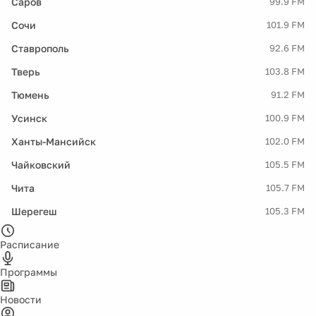
Саров
99.9 FM
Сочи
101.9 FM
Ставрополь
92.6 FM
Тверь
103.8 FM
Тюмень
91.2 FM
Усинск
100.9 FM
Ханты-Мансийск
102.0 FM
Чайковский
105.5 FM
Чита
105.7 FM
Шерегеш
105.3 FM
Расписание
Программы
Новости