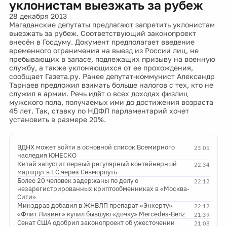
уклонистам выезжать за рубеж
28 декабря 2013
Магаданские депутаты предлагают запретить уклонистам
выезжать за рубеж. Соответствующий законопроект
внесён в Госдуму. Документ предполагает введение
временного ограничения на выезд из России лиц, не
пребывающих в запасе, подлежащих призыву на военную
службу, а также уклоняющихся от ее прохождения,
сообщает Газета.ру. Ранее депутат-коммунист Александр
Тарнаев предложил взимать больше налогов с тех, кто не
служил в армии. Речь идёт о всех доходах физлиц
мужского пола, получаемых ими до достижения возраста
45 лет. Так, ставку по НДФЛ парламентарий хочет
установить в размере 20%.
ВДНХ может войти в основной список Всемирного
23:05
наследия ЮНЕСКО
Китай запустит первый регулярный контейнерный
22:34
маршрут в ЕС через Севморпуть
Более 20 человек задержаны по делу о
22:12
незарегистрированных криптообменниках в «Москва-
Сити»
Минздрав добавил в ЖНВЛП препарат «Энхерту»
22:12
«Флит Лизинг» купил бывшую «дочку» Mercedes-Benz
21:39
Сенат США одобрил законопроект об ужесточении
21:08