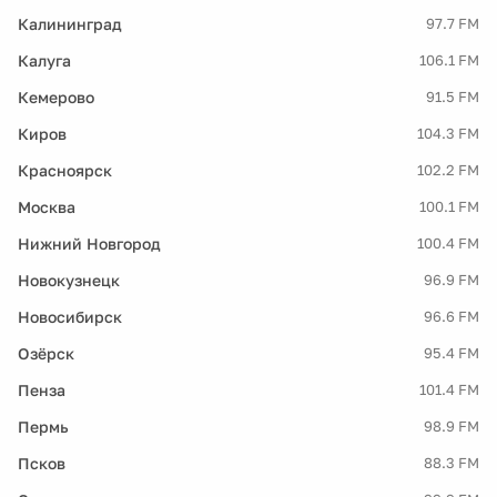
Калининград
97.7 FM
Калуга
106.1 FM
Кемерово
91.5 FM
Киров
104.3 FM
Красноярск
102.2 FM
Москва
100.1 FM
Нижний Новгород
100.4 FM
Новокузнецк
96.9 FM
Новосибирск
96.6 FM
Озёрск
95.4 FM
Пенза
101.4 FM
Пермь
98.9 FM
Псков
88.3 FM