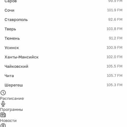
Саров
99.9 FM
Сочи
101.9 FM
Ставрополь
92.6 FM
Тверь
103.8 FM
Тюмень
91.2 FM
Усинск
100.9 FM
Ханты-Мансийск
102.0 FM
Чайковский
105.5 FM
Чита
105.7 FM
Шерегеш
105.3 FM
Расписание
Программы
Новости