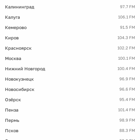
Калининград
97.7 FM
Калуга
106.1 FM
Кемерово
91.5 FM
Киров
104.3 FM
Красноярск
102.2 FM
Москва
100.1 FM
Нижний Новгород
100.4 FM
Новокузнецк
96.9 FM
Новосибирск
96.6 FM
Озёрск
95.4 FM
Пенза
101.4 FM
Пермь
98.9 FM
Псков
88.3 FM