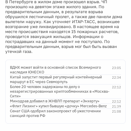
В Петербурге в жилом доме произошел взрыв. ЧП
произошло на девятом этаже жилого здания. По
предварительным данным, в результате взрыва
обрушился лестничный пролет, а также две панели дома
вылетели наружу. Как уточняет ИТАР-ТАСС, возникшее
возгорание уже ликвидировано. В настоящее время на
месте происшествия находятся 15 пожарных расчетов,
проводится эвакуация жильцов. Информации о
пострадавших на данный момент не поступало. По
предварительным данным, взрыв мог был быть вызван
утечкой газа.
ВДНХ может войти в основной список Всемирного
23:05
наследия ЮНЕСКО
Китай запустит первый регулярный контейнерный
22:34
маршрут в ЕС через Севморпуть
Более 20 человек задержаны по делу о
22:12
незарегистрированных криптообменниках в «Москва-
Сити»
Минздрав добавил в ЖНВЛП препарат «Энхерту»
22:12
«Флит Лизинг» купил бывшую «дочку» Mercedes-Benz
21:39
Сенат США одобрил законопроект об ужесточении
21:08
санкций против РФ