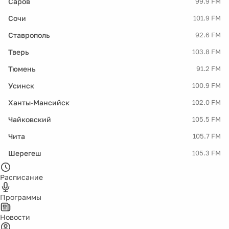
Саров
99.9 FM
Сочи
101.9 FM
Ставрополь
92.6 FM
Тверь
103.8 FM
Тюмень
91.2 FM
Усинск
100.9 FM
Ханты-Мансийск
102.0 FM
Чайковский
105.5 FM
Чита
105.7 FM
Шерегеш
105.3 FM
Расписание
Программы
Новости