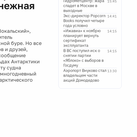
Гидрометцентр: жара
15:45
снежная
спадет в Москве в
выходные
Экс-директор Popcorn
14:41
Books получил четыре
года условно
Шокальский»,
«Ижавиа» к ноябрю
14:15
планирует вернуть
итель
сертификат
ной буре. Но все
эксплуатанта
в и друзей,
В ВС поступил иск о
14:15
 сообщение
снятии партии
«Яблоко» с выборов в
ьдах Антарктики
Госдуму
рту судна
Аэропорт Внуково стал
13:30
в многодневный
владельцем части
тарктического
акций Домодедово