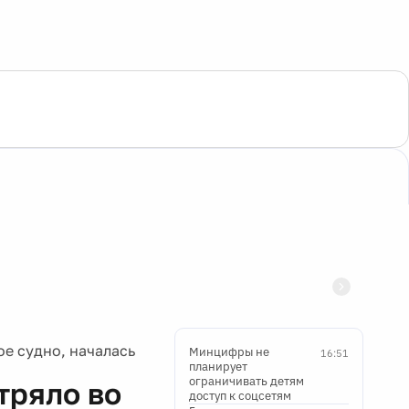
ое судно, началась
Минцифры не
16:51
планирует
ограничивать детям
тряло во
доступ к соцсетям