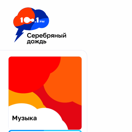
Москва 100.1 FM
Апатиты
Астрахань
Волгоград
Вологда
Екатеринбург
Иваново
Казань
Калининград
Калуга