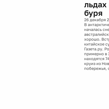
льдах
буря
26 декабря 
В антарктич
началась сн
австралийск
хорошо. Вст
китайское с
Газета.ру. 
примерно в 3
находятся 7
круиз из Но
побережья, 