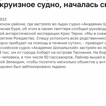
 круизное судно, началась 
2013
еском районе, где застряло во льдах судно «Академик 
ежная буря, об этом в своем твиттере сообщил руковод
ой антарктической экспедиции Крис Терни. «Мы в снеж
ретили Рождество. Спешу успокоить всех родственнико
удно прибудет на помощь в течение суток», - приводит
Российское судно «Академик Шокальский» застряло во л
 тыс. км от города Хобарт на острове Тасмания. На бо
4 человека, в том числе 50 пассажиров. Лайнер вышел 
вой Зеландии, чтобы посетить несколько объектов у ан
однако был заблокировано льдами.