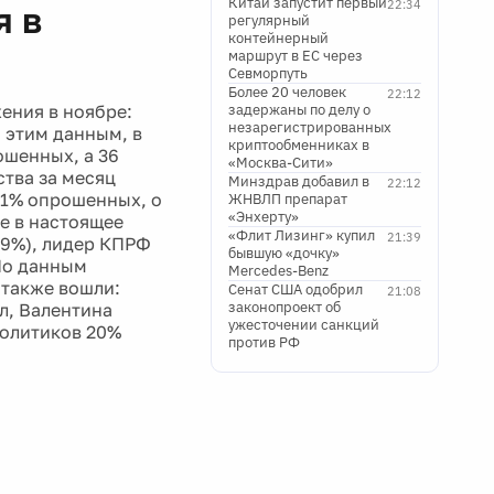
Китай запустит первый
22:34
я в
регулярный
контейнерный
маршрут в ЕС через
Севморпуть
Более 20 человек
22:12
ения в ноябре:
задержаны по делу о
незарегистрированных
 этим данным, в
криптообменниках в
шенных, а 36
«Москва-Сити»
ства за месяц
Минздрав добавил в
22:12
51% опрошенных, о
ЖНВЛП препарат
«Энхерту»
е в настоящее
«Флит Лизинг» купил
21:39
19%), лидер КПРФ
бывшую «дочку»
По данным
Mercedes-Benz
 также вошли:
Сенат США одобрил
21:08
законопроект об
л, Валентина
ужесточении санкций
политиков 20%
против РФ