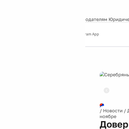
События
Контакты
О нас
Экскурсии
Silver Studio
Рекламодателям
Юридиче
Слушайте
App Store
Google Play
Telegram App
Серебряный
дождь
12+
Реклама
/
Новости
/
ноябре
Довер