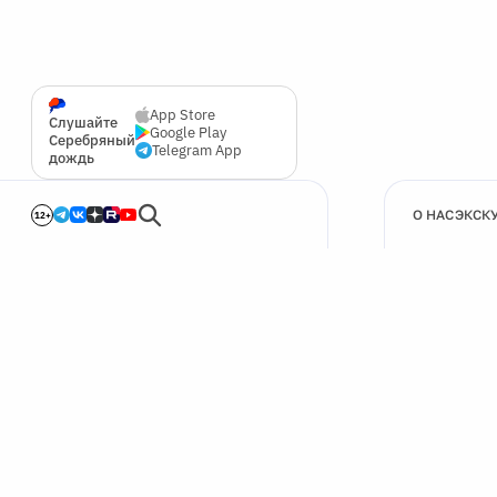
App Store
Слушайте
Google Play
Серебряный
Telegram App
дождь
О НАС
ЭКСК
12+
🍪
Мы используем cookie для улучшения работы сайта.