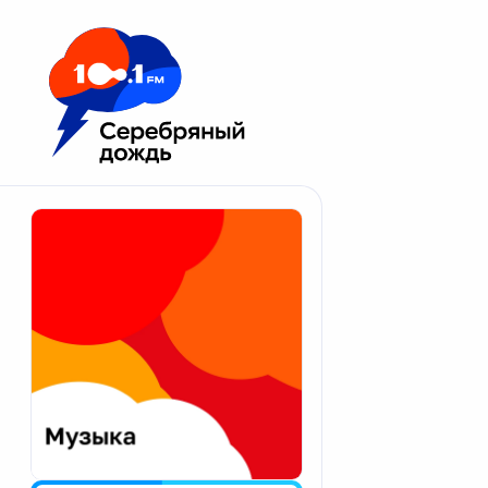
Москва 100.1 FM
Апатиты
Астрахань
Волгоград
Вологда
Екатеринбург
Иваново
Казань
Калининград
Калуга