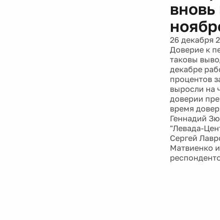
вновь
ноябр
26 декабря 
Доверие к п
таковы выво
декабре раб
процентов з
выросли на 
доверии пре
время довер
Геннадий Зю
"Левада-Цен
Сергей Лавр
Матвиенко и
респонденто