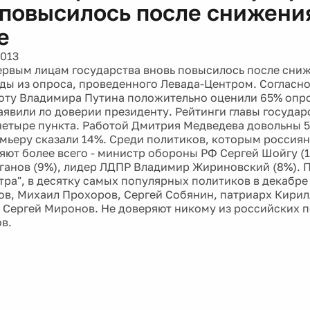
 повысилось после снижени
е
2013
ервым лицам государства вновь повысилось после сниж
ды из опроса, проведенного Левада-Центром. Согласно
оту Владимира Путина положительно оценили 65% опро
аявили ло доверии президенту. Рейтинги главы государ
четыре пункта. Работой Дмитрия Медведева довольны 
мьеру сказали 14%. Среди политиков, которым россиян
яют более всего - министр обороны РФ Сергей Шойгу (
ганов (9%), лидер ЛДПР Владимир Жириновский (8%). 
тра", в десятку самых популярных политиков в декабре
ов, Михаил Прохоров, Сергей Собянин, патриарх Кирил
 Сергей Миронов. Не доверяют никому из российских 
в.