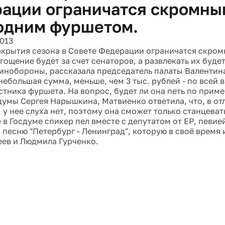
ации ограничатся скромны
одним фуршетом.
2013
акрытия сезона в Совете Федерации ограничатся скро
гощение будет за счет сенаторов, а развлекать их буд
инобороны, рассказала председатель палаты Валентина
небольшая сумма, меньше, чем 3 тыс. рублей - по всей 
стника фуршета. На вопрос, будет ли она петь по приме
думы Сергея Нарышкина, Матвиенко ответила, что, в от
 у нее слуха нет, поэтому она сможет только станцева
 в Госдуме спикер пел вместе с депутатом от ЕР, певи
 песню "Петербург - Ленинград", которую в своё время
ев и Людмила Гурченко.