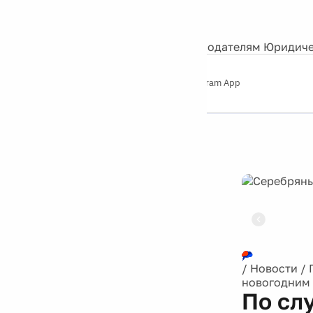
События
Контакты
О нас
Экскурсии
Silver Studio
Рекламодателям
Юридиче
Слушайте
App Store
Google Play
Telegram App
Серебряный
дождь
12+
Реклама
/
Новости
/
новогодним
По сл