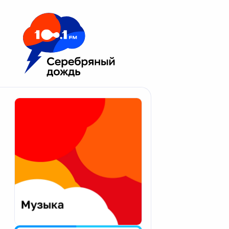
Москва 100.1 FM
Апатиты
Астрахань
Волгоград
Вологда
Екатеринбург
Иваново
Казань
Калининград
Калуга