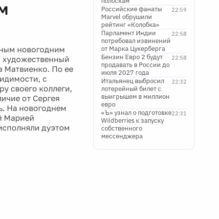
полоскам
м
Российские фанаты
22:59
Marvel обрушили
рейтинг «Колобка»
Парламент Индии
22:58
потребовал извинений
мным новогодним
от Марка Цукерберга
Бензин Евро 2 будут
ет художественный
22:58
продавать в России до
 Матвиенко. По ее
июля 2027 года
видимости, с
Итальянец выбросил
22:32
ру своего коллеги,
лотерейный билет с
выигрышем в миллион
личие от Сергея
евро
ть. На новогоднем
«Ъ» узнал о подготовке
22:31
ей Марией
Wildberries к запуску
 исполняли дуэтом
собственного
мессенджера