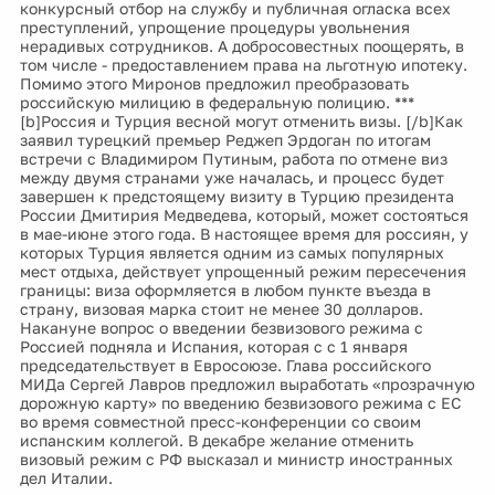
конкурсный отбор на службу и публичная огласка всех
преступлений, упрощение процедуры увольнения
нерадивых сотрудников. А добросовестных поощерять, в
том числе - предоставлением права на льготную ипотеку.
Помимо этого Миронов предложил преобразовать
российскую милицию в федеральную полицию. ***
[b]Россия и Турция весной могут отменить визы. [/b]Как
заявил турецкий премьер Реджеп Эрдоган по итогам
встречи с Владимиром Путиным, работа по отмене виз
между двумя странами уже началась, и процесс будет
завершен к предстоящему визиту в Турцию президента
России Дмитирия Медведева, который, может состояться
в мае-июне этого года. В настоящее время для россиян, у
которых Турция является одним из самых популярных
мест отдыха, действует упрощенный режим пересечения
границы: виза оформляется в любом пункте въезда в
страну, визовая марка стоит не менее 30 долларов.
Накануне вопрос о введении безвизового режима с
Россией подняла и Испания, которая с с 1 января
председательствует в Евросоюзе. Глава российского
МИДа Сергей Лавров предложил выработать «прозрачную
дорожную карту» по введению безвизового режима с ЕС
во время совместной пресс-конференции со своим
испанским коллегой. В декабре желание отменить
визовый режим с РФ высказал и министр иностранных
дел Италии.