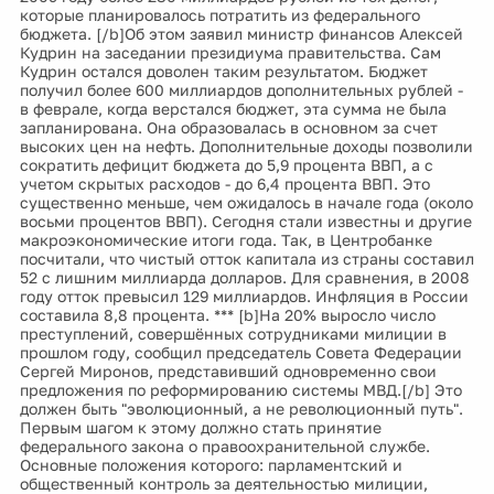
которые планировалось потратить из федерального
бюджета. [/b]Об этом заявил министр финансов Алексей
Кудрин на заседании президиума правительства. Сам
Кудрин остался доволен таким результатом. Бюджет
получил более 600 миллиардов дополнительных рублей -
в феврале, когда верстался бюджет, эта сумма не была
запланирована. Она образовалась в основном за счет
высоких цен на нефть. Дополнительные доходы позволили
сократить дефицит бюджета до 5,9 процента ВВП, а с
учетом скрытых расходов - до 6,4 процента ВВП. Это
существенно меньше, чем ожидалось в начале года (около
восьми процентов ВВП). Сегодня стали известны и другие
макроэкономические итоги года. Так, в Центробанке
посчитали, что чистый отток капитала из страны составил
52 с лишним миллиарда долларов. Для сравнения, в 2008
году отток превысил 129 миллиардов. Инфляция в России
составила 8,8 процента. *** [b]На 20% выросло число
преступлений, совершённых сотрудниками милиции в
прошлом году, сообщил председатель Совета Федерации
Сергей Миронов, представивший одновременно свои
предложения по реформированию системы МВД.[/b] Это
должен быть "эволюционный, а не революционный путь".
Первым шагом к этому должно стать принятие
федерального закона о правоохранительной службе.
Основные положения которого: парламентский и
общественный контроль за деятельностью милиции,