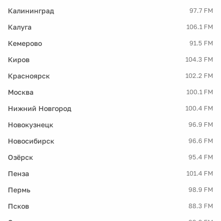
Калининград
97.7 FM
Калуга
106.1 FM
Кемерово
91.5 FM
Киров
104.3 FM
Красноярск
102.2 FM
Москва
100.1 FM
Нижний Новгород
100.4 FM
Новокузнецк
96.9 FM
Новосибирск
96.6 FM
Озёрск
95.4 FM
Пенза
101.4 FM
Пермь
98.9 FM
Псков
88.3 FM