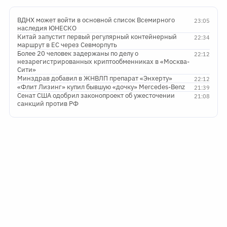
ВДНХ может войти в основной список Всемирного
23:05
наследия ЮНЕСКО
Китай запустит первый регулярный контейнерный
22:34
маршрут в ЕС через Севморпуть
Более 20 человек задержаны по делу о
22:12
незарегистрированных криптообменниках в «Москва-
Сити»
Минздрав добавил в ЖНВЛП препарат «Энхерту»
22:12
«Флит Лизинг» купил бывшую «дочку» Mercedes-Benz
21:39
Сенат США одобрил законопроект об ужесточении
21:08
санкций против РФ