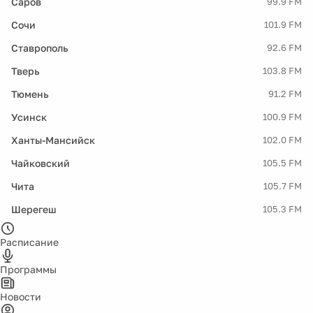
Саров
99.9 FM
Сочи
101.9 FM
Ставрополь
92.6 FM
Тверь
103.8 FM
Тюмень
91.2 FM
Усинск
100.9 FM
Ханты-Мансийск
102.0 FM
Чайковский
105.5 FM
Чита
105.7 FM
Шерегеш
105.3 FM
Расписание
Программы
Новости