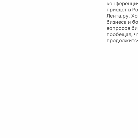
конференция
приедет в Р
Лента.ру. Х
бизнеса и б
вопросов биз
пообещал, ч
продолжитс