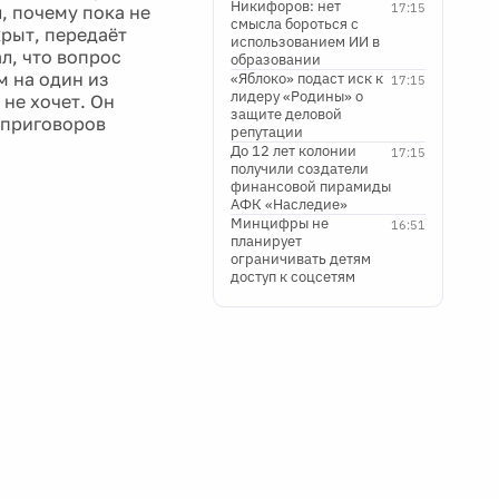
Никифоров: нет
17:15
, почему пока не
смысла бороться с
крыт, передаёт
использованием ИИ в
л, что вопрос
образовании
м на один из
«Яблоко» подаст иск к
17:15
лидеру «Родины» о
 не хочет. Он
защите деловой
 приговоров
репутации
До 12 лет колонии
17:15
получили создатели
финансовой пирамиды
АФК «Наследие»
Минцифры не
16:51
планирует
ограничивать детям
доступ к соцсетям