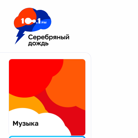
Москва 100.1 FM
Апатиты
Астрахань
Волгоград
Вологда
Екатеринбург
Иваново
Казань
Калининград
Калуга