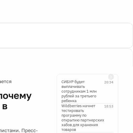
ается
СИБУР будет
20:34
выплачивать
сотрудникам 1 млн
почему
рублей за третьего
ребенка
 в
Wildberries начнет
18:53
тестировать
программу по
открытию партнерских
хабов для хранения
товаров
листами. Пресс-