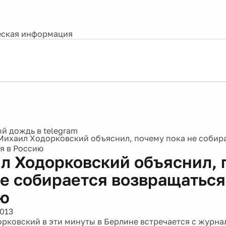
ская информация
Михаил Ходорковский объяснил, почему пока не собир
я в Россию
л Ходорковский объяснил, 
не собирается возвращаться
ю
2013
рковский в эти минуты в Берлине встречается с журна