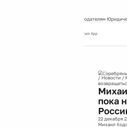
События
Контакты
О нас
Экскурсии
Silver Studio
Рекламодателям
Юридиче
Слушайте
App Store
Google Play
Telegram App
Серебряный
дождь
12+
Реклама
/
Новости
/
возвращатьс
Михаи
пока 
Росси
22 декабря 
Михаил Ходо