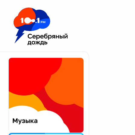
Москва 100.1 FM
Апатиты
Астрахань
Волгоград
Вологда
Екатеринбург
Иваново
Казань
Калининград
Калуга