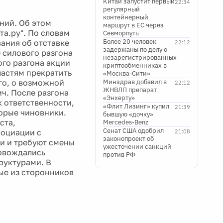
Китай запустит первый
22:34
регулярный
контейнерный
ний. Об этом
маршрут в ЕС через
та.ру". По словам
Севморпуть
Более 20 человек
вания об отставке
22:12
задержаны по делу о
 силового разгона
незарегистрированных
ого разгона акции
криптообменниках в
ластям прекратить
«Москва-Сити»
го, о возможной
Минздрав добавил в
22:12
ЖНВЛП препарат
ч. После разгона
«Энхерту»
к ответственности,
«Флит Лизинг» купил
21:39
торые чиновники.
бывшую «дочку»
ста,
Mercedes-Benz
Сенат США одобрил
социации с
21:08
законопроект об
и и требуют смены
ужесточении санкций
ровождались
против РФ
руктурами. В
ые из сторонников