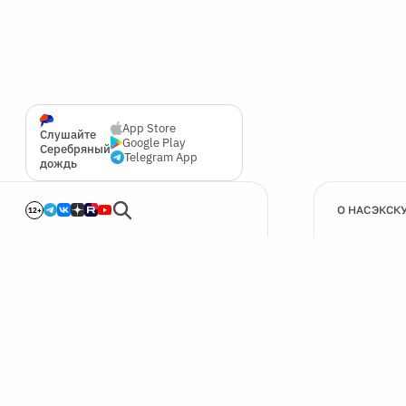
App Store
Слушайте
Google Play
Серебряный
Telegram App
дождь
О НАС
ЭКСК
12+