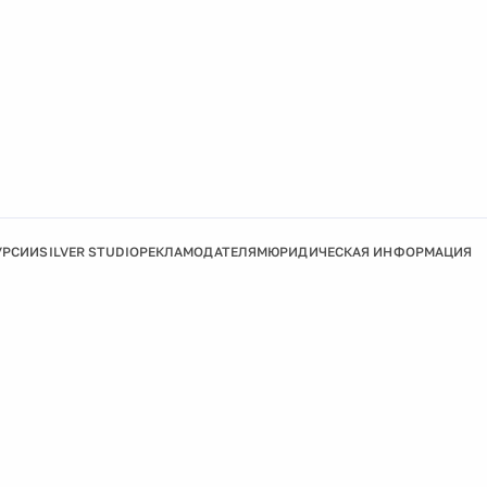
УРСИИ
SILVER STUDIO
РЕКЛАМОДАТЕЛЯМ
ЮРИДИЧЕСКАЯ ИНФОРМАЦИЯ