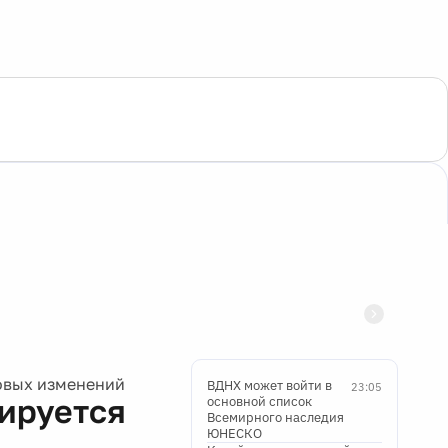
ровых изменений
ВДНХ может войти в
23:05
нируется
основной список
Всемирного наследия
ЮНЕСКО