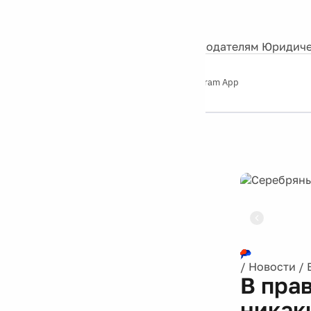
События
Контакты
О нас
Экскурсии
Silver Studio
Рекламодателям
Юридиче
Слушайте
App Store
Google Play
Telegram App
Серебряный
дождь
12+
Реклама
/
Новости
/
В пра
никак