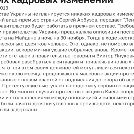
2013
стве Украины не планируется никаких кадровых измене
ый вице-премьер страны Сергей Арбузов, передает "Лен
равительство будет работать в прежнем составе. Требо
и правительства Украины предъявляла оппозиция после
та на Майдане в ночь на 30 ноября. Тогда в ходе жестк
несколько десятков человек. Это, однако, не помогло в
акции: вскоре митингующие собрались вновь. Кроме то
ти отставок в правительстве говорил и Виктор Янукови
требовал разобраться в ситуации и привлечь виновных 
, что при этом своих должностей могут лишиться неко
уже около месяца продолжаются массовые акции проте
анные отказом властей от подписания договора об ас
 Протестующие выступают в поддержку евроинтеграци
ране. Во многих случаях протестные акции в Киеве соп
и и столкновениями между оппозицией и силовыми ст
м были начаты десятки уголовных производств, некотор
были задержаны.