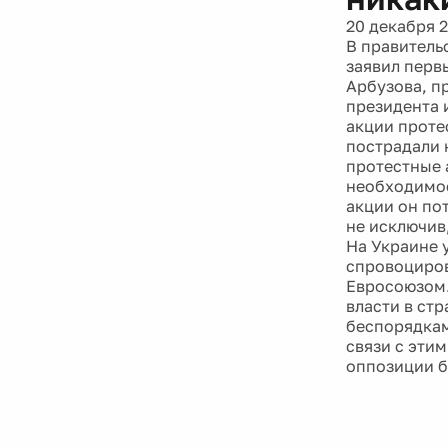
20 декабря 
В правитель
заявил перв
Арбузова, п
президента 
акции протес
пострадали 
протестные 
необходимос
акции он по
не исключив
На Украине 
спровоциров
Евросоюзом.
власти в ст
беспорядкам
связи с эти
оппозиции 