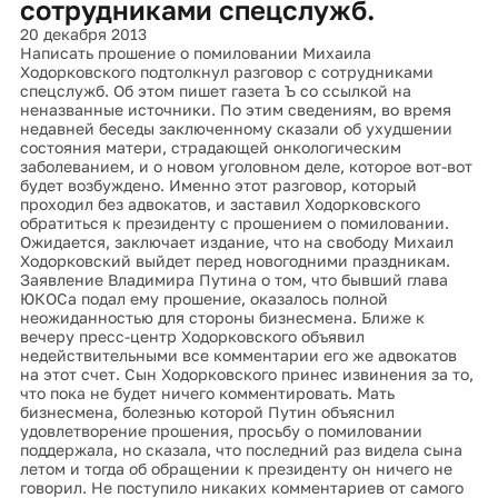
сотрудниками спецслужб.
20 декабря 2013
Написать прошение о помиловании Михаила
Ходорковского подтолкнул разговор с сотрудниками
спецслужб. Об этом пишет газета Ъ со ссылкой на
неназванные источники. По этим сведениям, во время
недавней беседы заключенному сказали об ухудшении
состояния матери, страдающей онкологическим
заболеванием, и о новом уголовном деле, которое вот-вот
будет возбуждено. Именно этот разговор, который
проходил без адвокатов, и заставил Ходорковского
обратиться к президенту с прошением о помиловании.
Ожидается, заключает издание, что на свободу Михаил
Ходорковский выйдет перед новогодними праздникам.
Заявление Владимира Путина о том, что бывший глава
ЮКОСа подал ему прошение, оказалось полной
неожиданностью для стороны бизнесмена. Ближе к
вечеру пресс-центр Ходорковского объявил
недействительными все комментарии его же адвокатов
на этот счет. Сын Ходорковского принес извинения за то,
что пока не будет ничего комментировать. Мать
бизнесмена, болезнью которой Путин объяснил
удовлетворение прошения, просьбу о помиловании
поддержала, но сказала, что последний раз видела сына
летом и тогда об обращении к президенту он ничего не
говорил. Не поступило никаких комментариев от самого