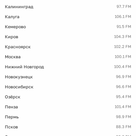
Калининград
97.7 FM
Калуга
106.1 FM
Кемерово
91.5 FM
Киров
104.3 FM
Красноярск
102.2 FM
Москва
100.1 FM
Нижний Новгород
100.4 FM
Новокузнецк
96.9 FM
Новосибирск
96.6 FM
Озёрск
95.4 FM
Пенза
101.4 FM
Пермь
98.9 FM
Псков
88.3 FM