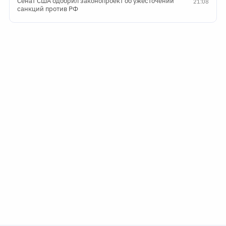
Сенат США одобрил законопроект об ужесточении
21:08
санкций против РФ