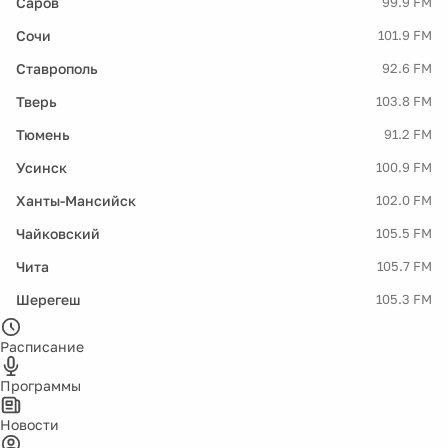
Саров
99.9 FM
Сочи
101.9 FM
Ставрополь
92.6 FM
Тверь
103.8 FM
Тюмень
91.2 FM
Усинск
100.9 FM
Ханты-Мансийск
102.0 FM
Чайковский
105.5 FM
Чита
105.7 FM
Шерегеш
105.3 FM
Расписание
Программы
Новости