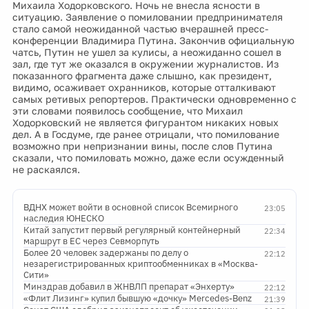
Михаила Ходорковского. Ночь не внесла ясности в
ситуацию. Заявление о помиловании предпринимателя
стало самой неожиданной частью вчерашней пресс-
конференции Владимира Путина. Закончив официальную
чатсь, Путин не ушел за кулисы, а неожиданно сошел в
зал, где тут же оказался в окружении журналистов. Из
показанного фрагмента даже слышно, как президент,
видимо, осаживает охранников, которые отталкивают
самых ретивых репортеров. Практически одновременно с
эти словами появилось сообщение, что Михаил
Ходорковский не является фигурантом никаких новых
дел. А в Госдуме, где ранее отрицали, что помилование
возможно при непризнании вины, после слов Путина
сказали, что помиловать можно, даже если осужденный
не раскаялся.
ВДНХ может войти в основной список Всемирного
23:05
наследия ЮНЕСКО
Китай запустит первый регулярный контейнерный
22:34
маршрут в ЕС через Севморпуть
Более 20 человек задержаны по делу о
22:12
незарегистрированных криптообменниках в «Москва-
Сити»
Минздрав добавил в ЖНВЛП препарат «Энхерту»
22:12
«Флит Лизинг» купил бывшую «дочку» Mercedes-Benz
21:39