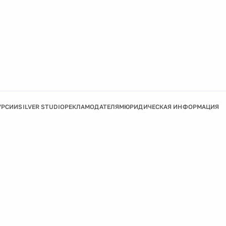
УРСИИ
SILVER STUDIO
РЕКЛАМОДАТЕЛЯМ
ЮРИДИЧЕСКАЯ ИНФОРМАЦИЯ