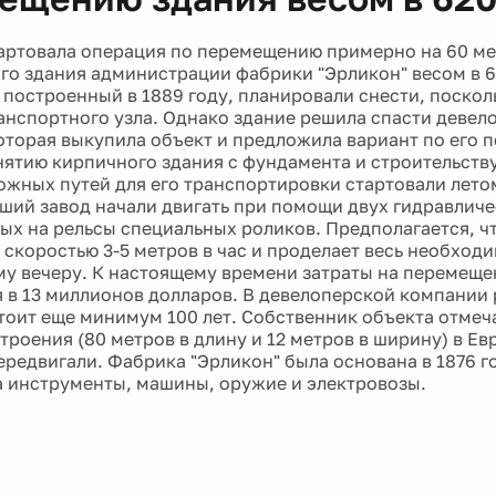
артовала операция по перемещению примерно на 60 м
го здания администрации фабрики "Эрликон" весом в 6
, построенный в 1889 году, планировали снести, поскол
анспортного узла. Однако здание решила спасти девел
оторая выкупила объект и предложила вариант по его 
нятию кирпичного здания с фундамента и строительств
жных путей для его транспортировки стартовали летом
ший завод начали двигать при помощи двух гидравличе
ых на рельсы специальных роликов. Предполагается, чт
 скоростью 3-5 метров в час и проделает весь необходи
у вечеру. К настоящему времени затраты на перемещ
 в 13 миллионов долларов. В девелоперской компании 
тоит еще минимум 100 лет. Собственник объекта отмеча
троения (80 метров в длину и 12 метров в ширину) в Ев
ередвигали. Фабрика "Эрликон" была основана в 1876 г
 инструменты, машины, оружие и электровозы.