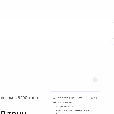
весом в 6200 тонн
Wildberries начнет
18:53
о
тестировать
программу по
открытию партнерских
0 тонн