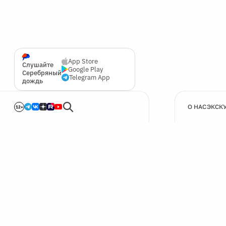
App Store
Слушайте
Google Play
Серебряный
Telegram App
дождь
О НАС
ЭКСК
12+