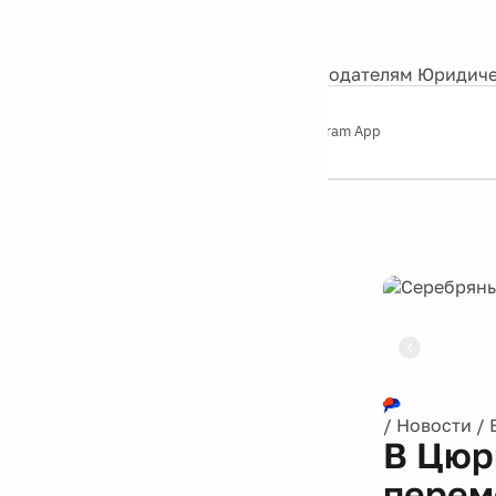
События
Контакты
О нас
Экскурсии
Silver Studio
Рекламодателям
Юридиче
Слушайте
App Store
Google Play
Telegram App
Серебряный
дождь
12+
Реклама
/
Новости
/
В Цюр
перем