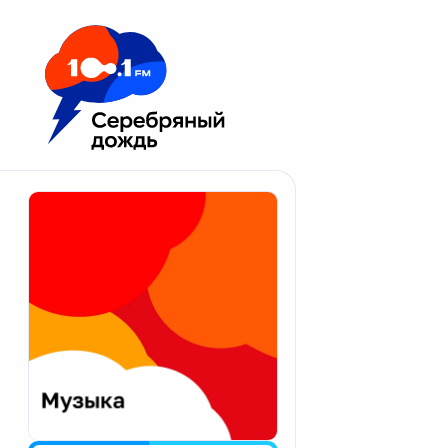
Москва 100.1 FM
Апатиты
Астрахань
Волгоград
Вологда
Екатеринбург
Иваново
Казань
Калининград
Калуга