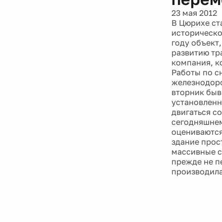
23 мая 2012
В Цюрихе ст
историческо
году объект
развитию тр
компания, к
Работы по с
железнодоро
вторник быв
установленн
двигаться со
сегодняшнем
оцениваются
здание прос
массивные с
прежде не п
производила