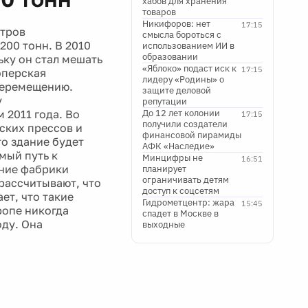
хабов для хранения
товаров
Никифоров: нет
17:15
етров
смысла бороться с
200 тонн. В 2010
использованием ИИ в
образовании
ьку он стал мешать
«Яблоко» подаст иск к
17:15
оперская
лидеру «Родины» о
перемещению.
защите деловой
у
репутации
 2011 года. Во
До 12 лет колонии
17:15
получили создатели
ских прессов и
финансовой пирамиды
о здание будет
АФК «Наследие»
мый путь к
Минцифры не
16:51
ение фабрики
планирует
ограничивать детям
рассчитывают, что
доступ к соцсетям
ет, что такие
Гидрометцентр: жара
15:45
ропе никогда
спадет в Москве в
оду. Она
выходные