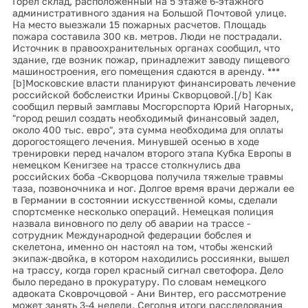
Горел склад, расположенный на 5 этаже 6-этажного
административного здания на Большой Почтовой улице.
На место выезжали 15 пожарных расчетов. Площадь
пожара составила 300 кв. метров. Люди не пострадали.
Источник в правоохранительных органах сообщил, что
здание, где возник пожар, принадлежит заводу пищевого
машиностроения, его помещения сдаются в аренду. ***
[b]Московские власти планируют финансировать лечение
российской бобслеистки Ирины Скворцовой.[/b] Как
сообщил первый замглавы Мосгорспорта Юрий Нагорных,
"город решил создать необходимый финансовый задел,
около 400 тыс. евро", эта сумма необходима для оплаты
дорогостоящего лечения. Минувшей осенью в ходе
тренировки перед началом второго этапа Кубка Европы в
немецком Кенигзее на трассе столкнулись два
российских боба -Скворцова получила тяжелые травмы
таза, позвоночника и ног. Долгое время врачи держали ее
в Германии в состоянии искусственной комы, сделали
спортсменке несколько операций. Немецкая полиция
назвала виновного по делу об аварии на трассе -
сотрудник Международной федерации бобслея и
скелетона, именно он настоял на том, чтобы женский
экипаж-двойка, в котором находились россиянки, вышел
на трассу, когда горел красный сигнал светофора. Дело
было передано в прокуратуру. По словам немецкого
адвоката Сковрочцовой - Ани Винтер, его рассмотрение
может занять 3-4 недели. Сегодня итоги расследования