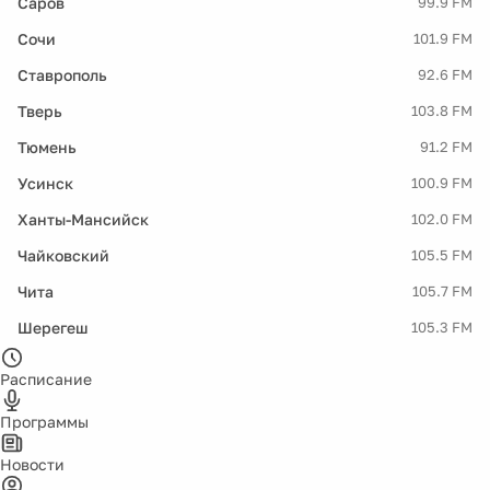
Саров
99.9 FM
Сочи
101.9 FM
Ставрополь
92.6 FM
Тверь
103.8 FM
Тюмень
91.2 FM
Усинск
100.9 FM
Ханты-Мансийск
102.0 FM
Чайковский
105.5 FM
Чита
105.7 FM
Шерегеш
105.3 FM
Расписание
Программы
Новости