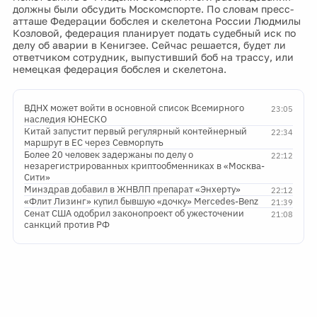
должны были обсудить Москомспорте. По словам пресс-
атташе Федерации бобслея и скелетона России Людмилы
Козловой, федерация планирует подать судебный иск по
делу об аварии в Кенигзее. Сейчас решается, будет ли
ответчиком сотрудник, выпустивший боб на трассу, или
немецкая федерация бобслея и скелетона.
ВДНХ может войти в основной список Всемирного
23:05
наследия ЮНЕСКО
Китай запустит первый регулярный контейнерный
22:34
маршрут в ЕС через Севморпуть
Более 20 человек задержаны по делу о
22:12
незарегистрированных криптообменниках в «Москва-
Сити»
Минздрав добавил в ЖНВЛП препарат «Энхерту»
22:12
«Флит Лизинг» купил бывшую «дочку» Mercedes-Benz
21:39
Сенат США одобрил законопроект об ужесточении
21:08
санкций против РФ