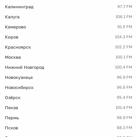
Калининград
97.7 FM
Калуга
106.1 FM
Кемерово
91.5 FM
Киров
104.3 FM
Красноярск
102.2 FM
Москва
100.1 FM
Нижний Новгород
100.4 FM
Новокузнецк
96.9 FM
Новосибирск
96.6 FM
Озёрск
95.4 FM
Пенза
101.4 FM
Пермь
98.9 FM
Псков
88.3 FM