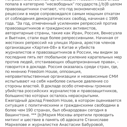
попала в категорию "несвободных" государств.[/b]В целом
правозащитники считают, что год экономической
рецессии в мире сопровождался самым мощным откатом
от соблюдения демократических свобод, начиная с 1995
года. "За год, отмеченный усилением репрессий против
правозащитников и гражданских активистов,
авторитарные страны, такие как Иран, Россия, Венесуэла
и Вьетнам, стали еще более репрессивными. Начиная от
жестоких репрессий на улицах Ирана, арестов членов
организации «Хартия-08» в Китае и убийств
журналистов и правозащитников в России, мы видим за
последние пять лет глобальное усиление карательных мер
против людей, отстаивающих общепризнанные права», -
говорится в докладе. Россия оказалась среди стран, где,
по мнению Freedom House, оппозиция,
неправительственные организации и независимые СМИ
испытывают на себя наиболее сильное давление со
стороны властей. В докладе особо отмечены громкие
убийства российских журналистов и правозащитников,
большинство которых осталось нераскрытыми.
Ежегодный доклад Freedom House, в котором оценивается
ситуация с политическими и гражданскими свободами в
более чем 190 странах, был обнародован сегодня в
Вашингтоне. *** [b]Мэрия Москвы апретили проводить
митинг и шествие в память об адвокате Станиславе
Маркелове и журналистке Анастасии Бабуровой,