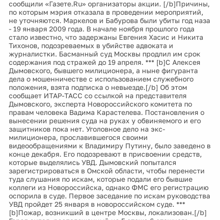
сообщили «Газете.Ru» организаторы акции. [/b]Причины,
по которым мэрия отказала в проведении мероприятий,
не уточняются. Маркелов и Бабурова были убиты год наза
- 19 января 2009 года. В начале ноября прошлого года
стало известно, что задержаны Евгения Хасис и Никита
Тихонов, подозреваемых в убийстве адвоката и
журналистки. Басманный суд Москвы продлил им срок
содержания под стражей до 19 апреля. *** [b]С Алексея
Дымовского, бывшего милиционера, а ныне фигуранта
дела о мошенничестве с использованием служебного
положения, взята подписка о невыезде.[/b] Об этом
сообщает ИТАР-ТАСС со ссылкой на представителя
Дымовского, эксперта Новороссийского комитета по
правам человека Вадима Карастелева. Постановления о
вынесении решения суда на руках у обвиняемого и его
защитников пока нет. Уголовное дело на экс-
милиционера, прославившегося своими
видеообращениями к Владимиру Путину, было заведено в
конце декабря. Его подозревают в присвоении средств,
которые выделялись УВД. Дымовский попытался
зарегистрироваться в Омской области, чтобы перенести
туда слушания по искам, которые подали его бывшие
коллеги из Новороссийска, однако ФМС его регистрацию
оспорила в суде. Первое заседание по искам руководства
УВД пройдет 25 января в новороссийском суде. ***
[b]Пожар, возникший в центре Москвы, локализован.[/b]