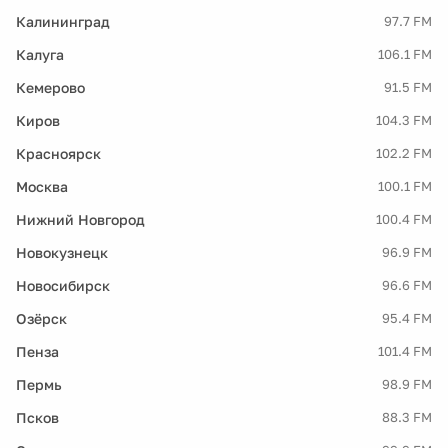
Калининград
97.7 FM
Калуга
106.1 FM
Кемерово
91.5 FM
Киров
104.3 FM
Красноярск
102.2 FM
Москва
100.1 FM
Нижний Новгород
100.4 FM
Новокузнецк
96.9 FM
Новосибирск
96.6 FM
Озёрск
95.4 FM
Пенза
101.4 FM
Пермь
98.9 FM
Псков
88.3 FM