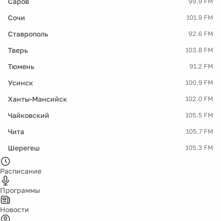
Саров
99.9 FM
Сочи
101.9 FM
Ставрополь
92.6 FM
Тверь
103.8 FM
Тюмень
91.2 FM
Усинск
100.9 FM
Ханты-Мансийск
102.0 FM
Чайковский
105.5 FM
Чита
105.7 FM
Шерегеш
105.3 FM
Расписание
Программы
Новости