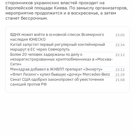
сторонников украинских властей проходит на
Европейской площади Киева. По замыслу организаторов,
мероприятие продолжится и в воскресенье, а затем
станет бессрочным.
ВДНХ может войти в основной список Всемирного
23:05
наследия ЮНЕСКО
Китай запустит первый регулярный контейнерный
22:34
маршрут в ЕС через Севморпуть
Более 20 человек задержаны по делу о
22:12
незарегистрированных криптообменниках в «Москва-
Сити»
Минздрав добавил в ЖНВЛП препарат «Энхерту»
22:12
«Флит Лизинг» купил бывшую «дочку» Mercedes-Benz
21:39
Сенат США одобрил законопроект об ужесточении
21:08
санкций против РФ