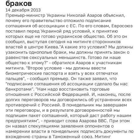
браков
14 декабря 2013
Премьер-министр Украины Николай Азаров объяснил,
почему его правительство отложило подписание
соглашения об ассоциации с ЕС. По его словам, Евросоюз
поставил перед Украиной ряд условий, к принятию
которых еще не готово украинское общество. Об это он
сообщил, выступая сегодня на митинге сторонников
властей в центре Киева."А какие это условия? Мы должны
узаконить однополые браки, мы должны принять закон о
равенстве сексуальных меньшинств. Готово ли наше
общество к этому?" - обратился Азаров к участникам
митинга. "Второе условие - мы должны ввести
биометрические паспорта и взять у всех отпечатки
пальцев", - сообщил премьер. Он также заявил, что
"подписание соглашения об ассоциации сделало бы нас
банкротами". "Нам надо восстановить торговые
отношения с Российской Федерацией. И, наконец, после
долгих переговоров мы договорились об устранении всех
противоречий с Россией. В понедельник мы завершаем
эти переговоры, и в результате договоренностей мы
подпишем пакет соглашений, который даст работу нашим
предприятиям", - приводит слова Азарова BBС. При этом
он назвал спекуляциями заявления оппонентов о
намерении власти в понедельник подписать документы по
вхождению страны в Таможенный союз. Митинг