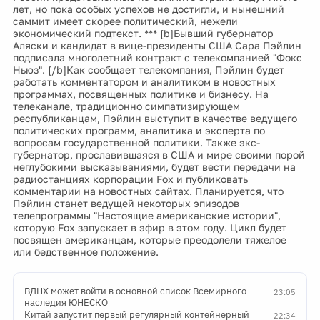
лет, но пока особых успехов не достигли, и нынешний
саммит имеет скорее политический, нежели
экономический подтекст. *** [b]Бывший губернатор
Аляски и кандидат в вице-президенты США Сара Пэйлин
подписала многолетний контракт с телекомпанией "Фокс
Ньюз". [/b]Как сообщает телекомпания, Пэйлин будет
работать комментатором и аналитиком в новостных
программах, посвященных политике и бизнесу. На
телеканале, традиционно симпатизирующем
республиканцам, Пэйлин выступит в качестве ведущего
политических программ, аналитика и эксперта по
вопросам государственной политики. Также экс-
губернатор, прославившаяся в США и мире своими порой
неглубокими высказываниями, будет вести передачи на
радиостанциях корпорации Fox и публиковать
комментарии на новостных сайтах. Планируется, что
Пэйлин станет ведущей некоторых эпизодов
телепрограммы "Настоящие американские истории",
которую Fox запускает в эфир в этом году. Цикл будет
посвящен американцам, которые преодолели тяжелое
или бедственное положение.
ВДНХ может войти в основной список Всемирного
23:05
наследия ЮНЕСКО
Китай запустит первый регулярный контейнерный
22:34