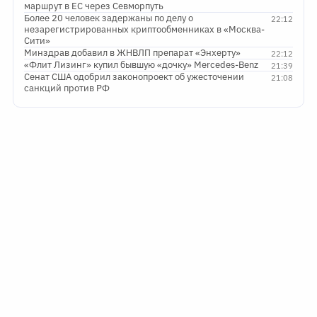
маршрут в ЕС через Севморпуть
Более 20 человек задержаны по делу о
22:12
незарегистрированных криптообменниках в «Москва-
Сити»
Минздрав добавил в ЖНВЛП препарат «Энхерту»
22:12
«Флит Лизинг» купил бывшую «дочку» Mercedes-Benz
21:39
Сенат США одобрил законопроект об ужесточении
21:08
санкций против РФ