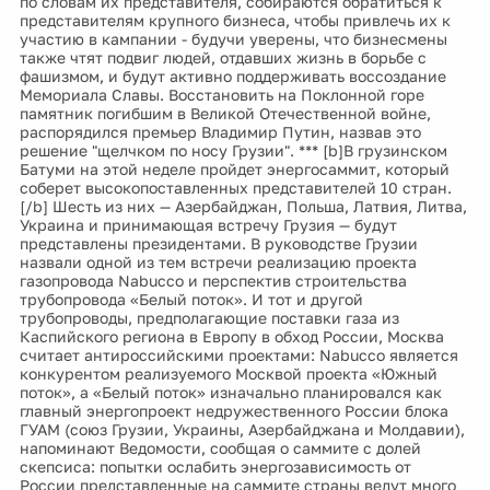
по словам их представителя, собираются обратиться к
представителям крупного бизнеса, чтобы привлечь их к
участию в кампании - будучи уверены, что бизнесмены
также чтят подвиг людей, отдавших жизнь в борьбе с
фашизмом, и будут активно поддерживать воссоздание
Мемориала Славы. Восстановить на Поклонной горе
памятник погибшим в Великой Отечественной войне,
распорядился премьер Владимир Путин, назвав это
решение "щелчком по носу Грузии". *** [b]В грузинском
Батуми на этой неделе пройдет энергосаммит, который
соберет высокопоставленных представителей 10 стран.
[/b] Шесть из них — Азербайджан, Польша, Латвия, Литва,
Украина и принимающая встречу Грузия — будут
представлены президентами. В руководстве Грузии
назвали одной из тем встречи реализацию проекта
газопровода Nabucco и перспектив строительства
трубопровода «Белый поток». И тот и другой
трубопроводы, предполагающие поставки газа из
Каспийского региона в Европу в обход России, Москва
считает антироссийскими проектами: Nabucco является
конкурентом реализуемого Москвой проекта «Южный
поток», а «Белый поток» изначально планировался как
главный энергопроект недружественного России блока
ГУАМ (союз Грузии, Украины, Азербайджана и Молдавии),
напоминают Ведомости, сообщая о саммите с долей
скепсиса: попытки ослабить энергозависимость от
России представленные на саммите страны ведут много