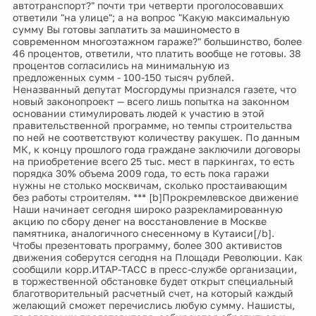
автотранспорт?" почти три четверти проголосовавших
ответили "на улице"; а на вопрос "Какую максимальную
сумму Вы готовы заплатить за машиноместо в
современном многоэтажном гараже?" большинство, более
46 процентов, ответили, что платить вообще не готовы. 38
процентов согласились на минимальную из
предложенных сумм - 100-150 тысяч рублей.
Неназванный депутат Мосгордумы признался газете, что
новый законопроект — всего лишь попытка на законном
основании стимулировать людей к участию в этой
правительственной программе, но темпы строительства
по ней не соответствуют количеству ракушек. По данным
МК, к концу прошлого года граждане заключили договоры
на приобретение всего 25 тыс. мест в паркингах, то есть
порядка 30% объема 2009 года, то есть пока гаражи
нужны не столько москвичам, сколько простаивающим
без работы строителям. *** [b]Прокремлевское движение
Наши начинает сегодня широко разрекламированную
акцию по сбору денег на восстановление в Москве
памятника, аналогичного снесенному в Кутаиси[/b].
Чтобы презентовать программу, более 300 активистов
движения соберутся сегодня на Площади Революции. Как
сообщили корр.ИТАР-ТАСС в пресс-службе организации,
в торжественной обстановке будет открыт специальный
благотворительный расчетный счет, на который каждый
желающий сможет перечислись любую сумму. Нашисты,