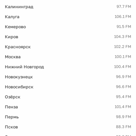
Калининград
97.7 FM
Калуга
106.1 FM
Кемерово
91.5 FM
Киров
104.3 FM
Красноярск
102.2 FM
Москва
100.1 FM
Нижний Новгород
100.4 FM
Новокузнецк
96.9 FM
Новосибирск
96.6 FM
Озёрск
95.4 FM
Пенза
101.4 FM
Пермь
98.9 FM
Псков
88.3 FM