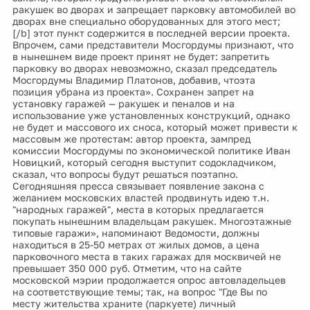
ракушек во дворах и запрещает парковку автомобилей во
дворах вне специально оборудованных для этого мест;
[/b] этот пункт содержится в последней версии проекта.
Впрочем, сами представители Мосгордумы признают, что
в нынешнем виде проект принят не будет: запретить
парковку во дворах невозможно, сказал председатель
Мосгордумы Владимир Платонов, добавив, чтоэта
позиция убрана из проекта». Сохранен запрет на
установку гаражей — ракушек и пеналов и на
использование уже установленных конструкций, однако
не будет и массового их сноса, который может привести к
массовым же протестам: автор проекта, зампред
комиссии Мосгордумы по экономической политике Иван
Новицкий, который сегодня выступит содокладчиком,
сказал, что вопросы будут решаться поэтапно.
Сегодняшняя пресса связывает появление закона с
желанием московских властей продвинуть идею т.н.
"народных гаражей", места в которых предлагается
покупать нынешним владельцам ракушек. Многоэтажные
типовые гаражи», напоминают Ведомости, должны
находиться в 25-50 метрах от жилых домов, а цена
парковочного места в таких гаражах для москвичей не
превышает 350 000 руб. Отметим, что на сайте
московской мэрии продолжается опрос автовладельцев
на соответствующие темы; так, на вопрос "Где Вы по
месту жительства храните (паркуете) личный