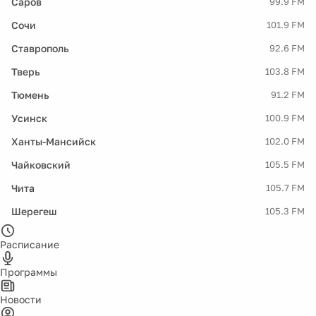
Саров
99.9 FM
Сочи
101.9 FM
Ставрополь
92.6 FM
Тверь
103.8 FM
Тюмень
91.2 FM
Усинск
100.9 FM
Ханты-Мансийск
102.0 FM
Чайковский
105.5 FM
Чита
105.7 FM
Шерегеш
105.3 FM
Расписание
Программы
Новости