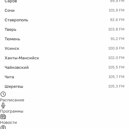
Саров
99.9 FM
Сочи
101.9 FM
Ставрополь
92.6 FM
Тверь
103.8 FM
Тюмень
91.2 FM
Усинск
100.9 FM
Ханты-Мансийск
102.0 FM
Чайковский
105.5 FM
Чита
105.7 FM
Шерегеш
105.3 FM
Расписание
Программы
Новости