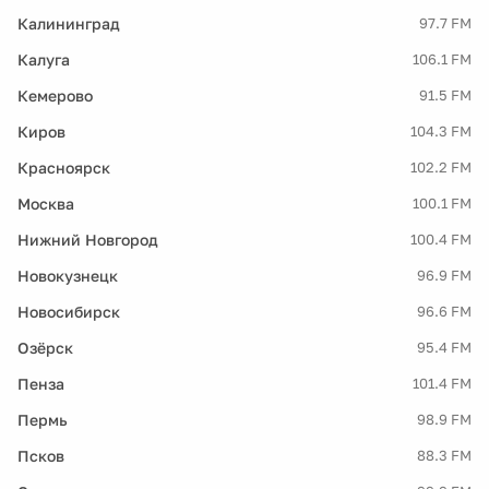
Калининград
97.7 FM
Калуга
106.1 FM
Кемерово
91.5 FM
Киров
104.3 FM
Красноярск
102.2 FM
Москва
100.1 FM
Нижний Новгород
100.4 FM
Новокузнецк
96.9 FM
Новосибирск
96.6 FM
Озёрск
95.4 FM
Пенза
101.4 FM
Пермь
98.9 FM
Псков
88.3 FM