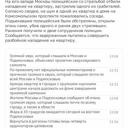
На юго-западе Москвы полицейские со стрельбой отбили
нападение на квартиру, застрелив одного из грабителей.
Согласно сводке, на шум в одной их квартир в доме на
Комсомольском проспекте пожаловались соседи.
Подъехавшие полицейские были обстреляны, открыли
огонь сами, убив одного и ранив двух стрелявших.
Ранения получили и двое сотрудников полиции.
Сообщается, что задержанные пытались совершить
разбойное нападение на квартиру.
Громкий звук, который слышали в Москве и
13:04
Подмосковье, объясняют пролетом сверхзвукового
самолета
По-прежнему нет официальных комментариев о
12:31
причинах громкого звука, который слышали почти по
всей Москве и Подмосковью
Аренда квартир в городах с крупными научными
12:31
центрами начала дорожать на фоне завершения
приемной кампании
Жители Москвы и Подмосковья сообщают об очень
12:08
громком звуке, который слышали почти по всему
городу, а также в области
Жара в 35 градусов ожидается сегодня на востоке
12:08
Подмосковья
Вернуться в регионы готовы лишь четверть
11:36
ординаторов-целевиков