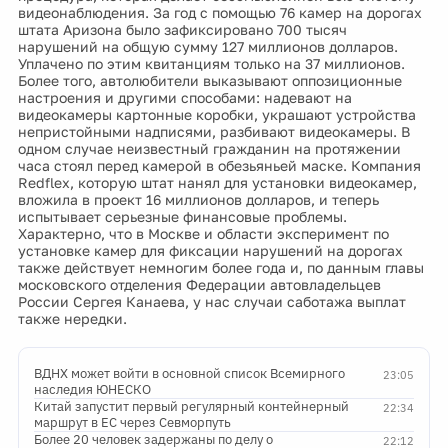
видеонаблюдения. За год с помощью 76 камер на дорогах
штата Аризона было зафиксировано 700 тысяч
нарушений на общую сумму 127 миллионов долларов.
Уплачено по этим квитанциям только на 37 миллионов.
Более того, автолюбители выказывают оппозиционные
настроения и другими способами: надевают на
видеокамеры картонные коробки, украшают устройства
непристойными надписями, разбивают видеокамеры. В
одном случае неизвестный гражданин на протяжении
часа стоял перед камерой в обезьяньей маске. Компания
Redflex, которую штат нанял для установки видеокамер,
вложила в проект 16 миллионов долларов, и теперь
испытывает серьезные финансовые проблемы.
Характерно, что в Москве и области эксперимент по
установке камер для фиксации нарушений на дорогах
также действует немногим более года и, по данным главы
московского отделения Федерации автовладельцев
России Сергея Канаева, у нас случаи саботажа выплат
также нередки.
ВДНХ может войти в основной список Всемирного
23:05
наследия ЮНЕСКО
Китай запустит первый регулярный контейнерный
22:34
маршрут в ЕС через Севморпуть
Более 20 человек задержаны по делу о
22:12