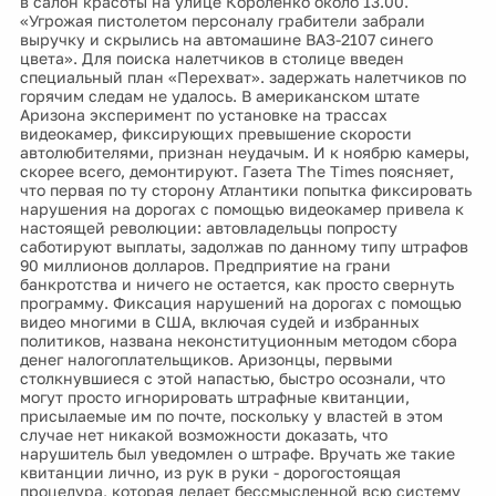
в салон красоты на улице Короленко около 13.00.
«Угрожая пистолетом персоналу грабители забрали
выручку и скрылись на автомашине ВАЗ-2107 синего
цвета». Для поиска налетчиков в столице введен
специальный план «Перехват». задержать налетчиков по
горячим следам не удалось. В американском штате
Аризона эксперимент по установке на трассах
видеокамер, фиксирующих превышение скорости
автолюбителями, признан неудачым. И к ноябрю камеры,
скорее всего, демонтируют. Газета The Times поясняет,
что первая по ту сторону Атлантики попытка фиксировать
нарушения на дорогах с помощью видеокамер привела к
настоящей революции: автовладельцы попросту
саботируют выплаты, задолжав по данному типу штрафов
90 миллионов долларов. Предприятие на грани
банкротства и ничего не остается, как просто свернуть
программу. Фиксация нарушений на дорогах с помощью
видео многими в США, включая судей и избранных
политиков, названа неконституционным методом сбора
денег налогоплательщиков. Аризонцы, первыми
столкнувшиеся с этой напастью, быстро осознали, что
могут просто игнорировать штрафные квитанции,
присылаемые им по почте, поскольку у властей в этом
случае нет никакой возможности доказать, что
нарушитель был уведомлен о штрафе. Вручать же такие
квитанции лично, из рук в руки - дорогостоящая
процедура, которая делает бессмысленной всю систему