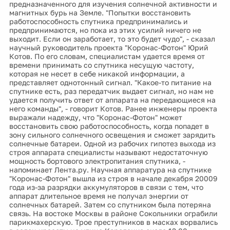
предназначенного для изучения солнечной активности и
магнитных бурь на Земле. "Попытки восстановить
работоспособность спутника предпринимались и
предпринимаются, но пока из этих усилий ничего не
выходит. Если он заработает, то это будет чудо", - сказал
научный руководитель проекта "Коронас-Фотон" Юрий
Котов. По его словам, специалистам удается время от
времени принимать со спутника несущую частоту,
которая не несет в себе никакой информации, а
представляет однотонный сигнал. "Какое-то питание на
спутнике есть, раз передатчик выдает сигнал, но нам не
удается получить ответ от аппарата на передающиеся на
него команды", - говорит Котов. Ранее инженеры проекта
выражали надежду, что "Коронас-Фотон" может
восстановить свою работоспособность, когда попадет в
зону сильного солнечного освещения и сможет зарядить
солнечные батареи. Одной из рабочих гипотез выхода из
строя аппарата специалисты называют недостаточную
мощность бортового электропитания спутника, -
напоминает Лента.ру. Научная аппаратура на спутнике
"Коронас-Фотон" вышла из строя в начале декабря 20009
года из-за разрядки аккумуляторов в связи с тем, что
аппарат длительное время не получал энергии от
солнечных батарей. Затем со спутником была потеряна
связь. На востоке Москвы в районе Сокольники ограбили
парикмахерскую. Трое преступников в масках ворвались