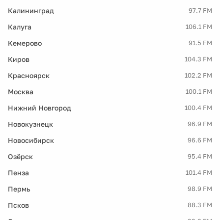
Калининград
97.7 FM
Калуга
106.1 FM
Кемерово
91.5 FM
Киров
104.3 FM
Красноярск
102.2 FM
Москва
100.1 FM
Нижний Новгород
100.4 FM
Новокузнецк
96.9 FM
Новосибирск
96.6 FM
Озёрск
95.4 FM
Пенза
101.4 FM
Пермь
98.9 FM
Псков
88.3 FM