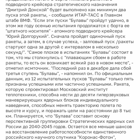
подводного крейсера стратегического назначения
"Дмитрий Донской" будет выполнено как минимум два
пуска этой ракеты, - сообщили ИТАР-ТАСС в Главном
штабе ВМФ. "Если эти пуски "Булавы" пройдут удачно, в
этом же году осенью испытания продолжатся с борта ее
"штатного носителя" - атомного подводного крейсера
"Юрий Долгорукий". Сначала пройдет одиночный пуск
ракеты, а затем, в случае успеха, - залповый пуск /ракеты
стартуют одна за другой с интервалом в несколько
секунд/". "Самое плохое в испытаниях "Булавы" состоит в
том, что мы столкнулись с "плавающим сбоем в работе
ракеты, то есть он возникает всякий раз в новом месте", -
отметил исмточник. "Последний раз в декабре дала сбой
третья ступень "Булавы", - напомнил он. По официальным
данным, из 12 испытательных пусков "Булавы" только пять
признаны успешными или частично успешными. Ракета,
которую спроектировал Московский институт
теплотехники, способна нести до десяти гиперзвуковых
маневрирующих ядерных блоков индивидуального
наведения, способных менять траекторию полета по
высоте и курсу, и поражать цели на расстоянии до 8 тыс
км. Планируется, что "Булава" составит основу
перспективной группировки Стратегических ядерных сил
России до 2040-2045 годов. Остается все меньше шансов
на восстановление работоспособности единственного
российского научного спутника "Коронас-Фотон",