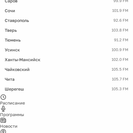
Саров
99.9 FM
Сочи
101.9 FM
Ставрополь
92.6 FM
Тверь
103.8 FM
Тюмень
91.2 FM
Усинск
100.9 FM
Ханты-Мансийск
102.0 FM
Чайковский
105.5 FM
Чита
105.7 FM
Шерегеш
105.3 FM
Расписание
Программы
Новости