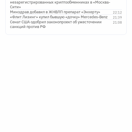
незарегистрированных криптообменниках в «Москва-
Сити»
Минздрав добавил в ЖНВЛП препарат «Энхерту»
22:12
«Флит Лизинг» купил бывшую «дочку» Mercedes-Benz
21:39
Сенат США одобрил законопроект об ужесточении
21:08
санкций против РФ