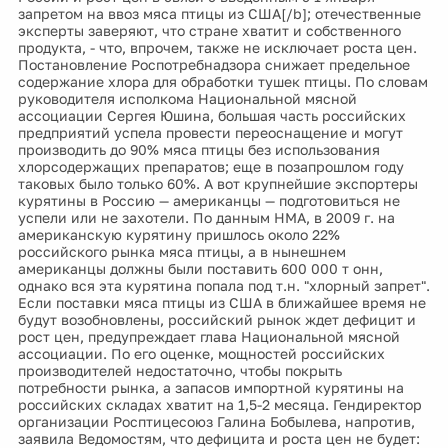
запретом на ввоз мяса птицы из США[/b]; отечественные
эксперты заверяют, что стране хватит и собственного
продукта, - что, впрочем, также не исключает роста цен.
Постановление Роспотребнадзора снижает предельное
содержание хлора для обработки тушек птицы. По словам
руководителя исполкома Национальной мясной
ассоциации Сергея Юшина, большая часть российских
предприятий успела провести переоснащение и могут
производить до 90% мяса птицы без использования
хлорсодержащих препаратов; еще в позапрошлом году
таковых было только 60%. А вот крупнейшие экспортеры
курятины в Россию — американцы — подготовиться не
успели или не захотели. По данным НМА, в 2009 г. на
американскую курятину пришлось около 22%
российского рынка мяса птицы, а в нынешнем
американцы должны были поставить 600 000 т онн,
однако вся эта курятина попала под т.н. "хлорный запрет".
Если поставки мяса птицы из США в ближайшее время не
будут возобновлены, российский рынок ждет дефицит и
рост цен, предупреждает глава Национальной мясной
ассоциации. По его оценке, мощностей российских
производителей недостаточно, чтобы покрыть
потребности рынка, а запасов импортной курятины на
российских складах хватит на 1,5-2 месяца. Гендиректор
организации Росптицесоюз Галина Бобылева, напротив,
заявила Ведомостям, что дефицита и роста цен не будет: