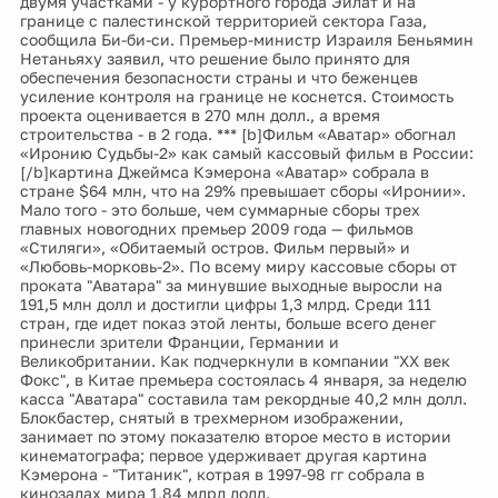
двумя участками - у курортного города Эйлат и на
границе с палестинской территорией сектора Газа,
сообщила Би-би-си. Премьер-министр Израиля Беньямин
Нетаньяху заявил, что решение было принято для
обеспечения безопасности страны и что беженцев
усиление контроля на границе не коснется. Стоимость
проекта оценивается в 270 млн долл., а время
строительства - в 2 года. *** [b]Фильм «Аватар» обогнал
«Иронию Судьбы-2» как самый кассовый фильм в России:
[/b]картина Джеймса Кэмерона «Аватар» собрала в
стране $64 млн, что на 29% превышает сборы «Иронии».
Мало того - это больше, чем суммарные сборы трех
главных новогодних премьер 2009 года — фильмов
«Стиляги», «Обитаемый остров. Фильм первый» и
«Любовь-морковь-2». По всему миру кассовые сборы от
проката "Аватара" за минувшие выходные выросли на
191,5 млн долл и достигли цифры 1,3 млрд. Среди 111
стран, где идет показ этой ленты, больше всего денег
принесли зрители Франции, Германии и
Великобритании. Как подчеркнули в компании "XX век
Фокс", в Китае премьера состоялась 4 января, за неделю
касса "Аватара" составила там рекордные 40,2 млн долл.
Блокбастер, снятый в трехмерном изображении,
занимает по этому показателю второе место в истории
кинематографа; первое удерживает другая картина
Кэмерона - "Титаник", котрая в 1997-98 гг собрала в
кинозалах мира 1,84 млрд долл.