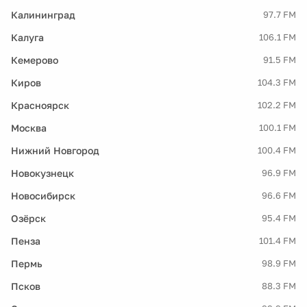
Калининград
97.7 FM
Калуга
106.1 FM
Кемерово
91.5 FM
Киров
104.3 FM
Красноярск
102.2 FM
Москва
100.1 FM
Нижний Новгород
100.4 FM
Новокузнецк
96.9 FM
Новосибирск
96.6 FM
Озёрск
95.4 FM
Пенза
101.4 FM
Пермь
98.9 FM
Псков
88.3 FM