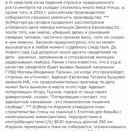
в IV квартале из-за падения спроса и традиционного
роста импорта на складах скопилось много мяса птицы, а,
кроме того, в 2010 г. российские производители
собираются серьезно увеличить производство. ***
[b]Мосгорсуд сегодня продолжит рассмотрение
уголовного дела майора милиции Дениса Евсюкова[/b] -
после того, как майор, убивший двоих и ранивший
семерых человек, частично признал вину, хотя не сказал,
в чем именно. Законом предусмотрено, что он может
высказаться в любой момент судебного следствия. До
Нового года суд допросил около десяти свидетелей по
делу - раненых, заложников и сотрудников милиции,
задержавших майора. Ранее стало известно, что в суд в
качестве свидетеля будет вызван бывший начальник
ГУВД Москвы Владимир Пронин, но когда это произойдет,
стороны не уточняют. Адвокат Евсюкова Татьяна Бушуева
заявила ИФ, что предположительно приговор по делу
может быть вынесен в марте этого года. Адвокат
потерпевших Игорь Трунов, говоря от лица своих
доверителей, сказал: "Потерпевшие считают, что
адекватное наказание - это пожизненное лишение
свободы". *** [b]Власти Израиля утвердили план
строительства стены на границе с Египтом для борьбы с
нелегальными иммигрантами, террористами и
контрабандистами:[/b] ВСЮ границу длиной 250 км
Израиль перекрывать пока не собирается, ограничившись