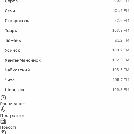
Саров
99.9 FM
Сочи
101.9 FM
Ставрополь
92.6 FM
Тверь
103.8 FM
Тюмень
91.2 FM
Усинск
100.9 FM
Ханты-Мансийск
102.0 FM
Чайковский
105.5 FM
Чита
105.7 FM
Шерегеш
105.3 FM
Расписание
Программы
Новости