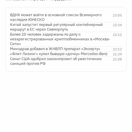
ВДНХ может войти в основной список Всемирного
23:05
наследия ЮНЕСКО
Китай запустит первый регулярный контейнерный
22:34
маршрут в ЕС через Севморпуть
Более 20 человек задержаны по делу о
22:12
незарегистрированных криптообменниках в «Москва-
Сити»
Минздрав добавил в ЖНВЛП препарат «Энхерту»
22:12
«Флит Лизинг» купил бывшую «дочку» Mercedes-Benz
21:39
Сенат США одобрил законопроект об ужесточении
21:08
санкций против РФ